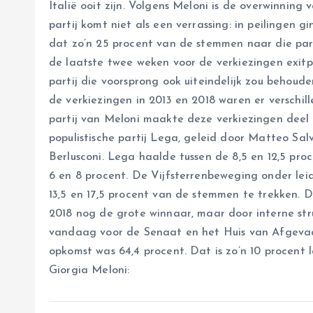
Italië ooit zijn. Volgens Meloni is de overwinnin
partij komt niet als een verrassing: in peilingen 
dat zo’n 25 procent van de stemmen naar die parti
de laatste twee weken voor de verkiezingen exitpo
partij die voorsprong ook uiteindelijk zou behouden
de verkiezingen in 2013 en 2018 waren er verschille
partij van Meloni maakte deze verkiezingen deel 
populistische partij Lega, geleid door Matteo Salvi
Berlusconi. Lega haalde tussen de 8,5 en 12,5 pr
6 en 8 procent. De Vijfsterrenbeweging onder lei
13,5 en 17,5 procent van de stemmen te trekken. D
2018 nog de grote winnaar, maar door interne str
vandaag voor de Senaat en het Huis van Afgevaa
opkomst was 64,4 procent. Dat is zo’n 10 procent l
Giorgia Meloni: