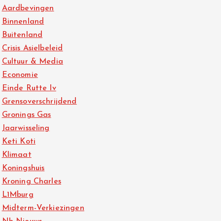
Aardbevingen
Binnenland
Buitenland
Crisis Asielbeleid
Cultuur & Media
Economie
Einde Rutte Iv
Grensoverschrijdend
Gronings Gas
Jaarwisseling
Keti Koti
Klimaat
Koningshuis
Kroning Charles
L1Mburg
Midterm-Verkiezingen