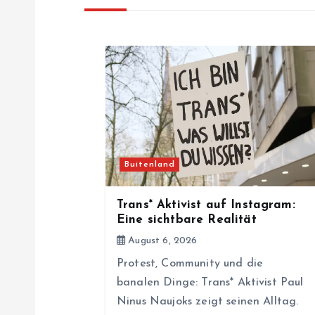
n
a
v
i
Buitenland
g
Trans* Aktivist auf Instagram:
a
Eine sichtbare Realität
August 6, 2026
t
Protest, Community und die
banalen Dinge: Trans* Aktivist Paul
i
Ninus Naujoks zeigt seinen Alltag.