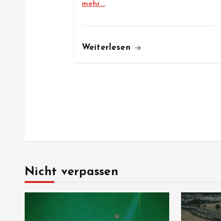
mehr…
o
n
Weiterlesen
Nicht verpassen