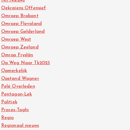
Nh Nieuws
Oekraïens Offensief
Omroep Brabant
Omroep Flevoland
Omroep Gelderland
Omroep West
Omroep Zeeland
Omrop Fryslân
Op Weg Naar Tk2023
Opmerkelijk
Opstand Wagner
Pelé Overleden
Pentagon-Lek
Politiek
Proces-Taghi
Regio
Regionaal nieuws