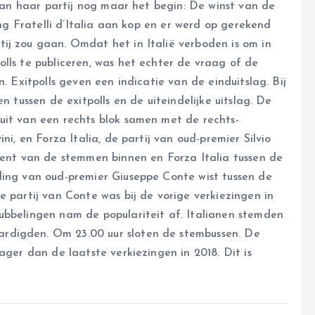
g van haar partij nog maar het begin: De winst van de
ging Fratelli d’Italia aan kop en er werd op gerekend
j zou gaan. Omdat het in Italië verboden is om in
lls te publiceren, was het echter de vraag of de
. Exitpolls geven een indicatie van de einduitslag. Bij
n tussen de exitpolls en de uiteindelijke uitslag. De
uit van een rechts blok samen met de rechts-
ni, en Forza Italia, de partij van oud-premier Silvio
ocent van de stemmen binnen en Forza Italia tussen de
ding van oud-premier Giuseppe Conte wist tussen de
e partij van Conte was bij de vorige verkiezingen in
ubbelingen nam de populariteit af. Italianen stemden
rdigden. Om 23.00 uur sloten de stembussen. De
ager dan de laatste verkiezingen in 2018. Dit is