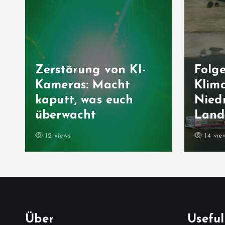
Zerstörung von KI-
Folg
Kameras: Macht
Klima
kaputt, was euch
Niedr
überwacht
Landw
12 views
14 vie
Über
Useful