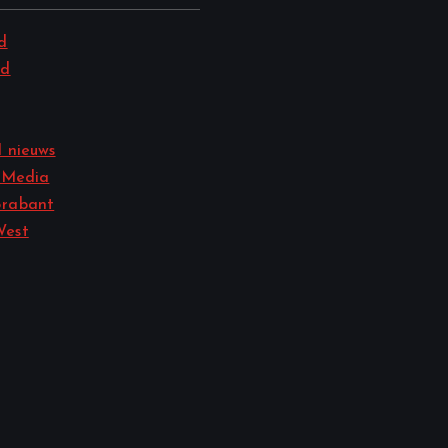
d
nd
 nieuws
 Media
rabant
West