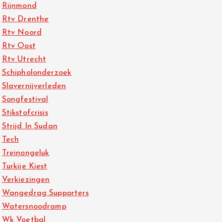
Rijnmond
Rtv Drenthe
Rtv Noord
Rtv Oost
Rtv Utrecht
Schipholonderzoek
Slavernijverleden
Songfestival
Stikstofcrisis
Strijd In Sudan
Tech
Treinongeluk
Turkije Kiest
Verkiezingen
Wangedrag Supporters
Watersnoodramp
Wk Voetbal