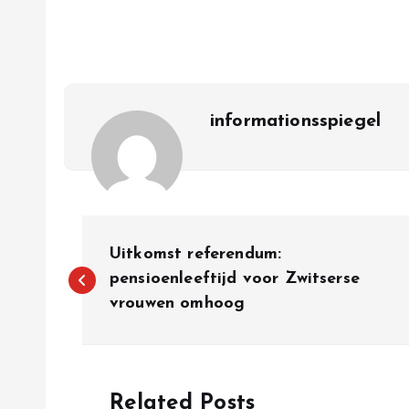
informationsspiegel
P
Uitkomst referendum:
o
pensioenleeftijd voor Zwitserse
vrouwen omhoog
s
t
Related Posts