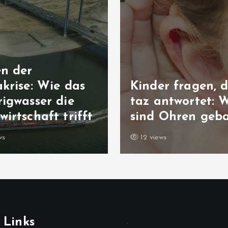
en der
krise: Wie das
Kinder fragen, d
igwasser die
taz antwortet: 
irtschaft trifft
sind Ohren geb
ws
12 views
 Links
.