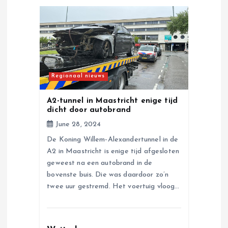
i
g
a
Regionaal nieuws
t
A2-tunnel in Maastricht enige tijd
dicht door autobrand
i
June 28, 2024
De Koning Willem-Alexandertunnel in de
o
A2 in Maastricht is enige tijd afgesloten
geweest na een autobrand in de
n
bovenste buis. Die was daardoor zo’n
twee uur gestremd. Het voertuig vloog…