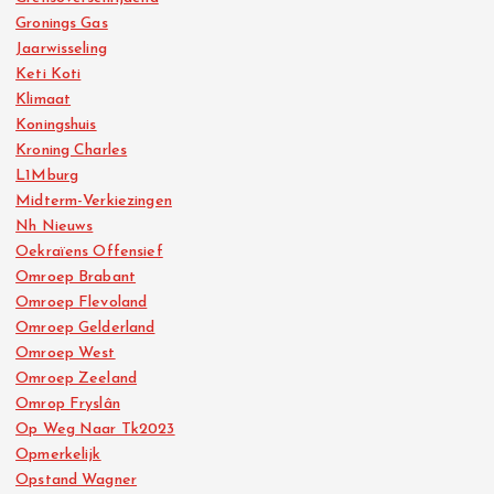
Gronings Gas
Jaarwisseling
Keti Koti
Klimaat
Koningshuis
Kroning Charles
L1Mburg
Midterm-Verkiezingen
Nh Nieuws
Oekraïens Offensief
Omroep Brabant
Omroep Flevoland
Omroep Gelderland
Omroep West
Omroep Zeeland
Omrop Fryslân
Op Weg Naar Tk2023
Opmerkelijk
Opstand Wagner