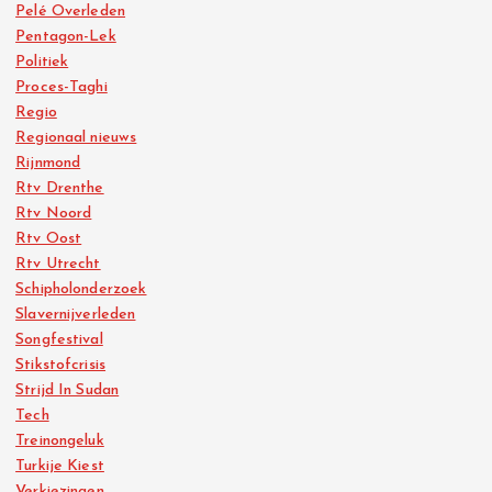
Pelé Overleden
Pentagon-Lek
Politiek
Proces-Taghi
Regio
Regionaal nieuws
Rijnmond
Rtv Drenthe
Rtv Noord
Rtv Oost
Rtv Utrecht
Schipholonderzoek
Slavernijverleden
Songfestival
Stikstofcrisis
Strijd In Sudan
Tech
Treinongeluk
Turkije Kiest
Verkiezingen