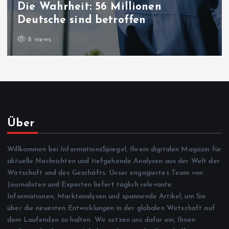
Die Wahrheit: 56 Millionen
Deutsche sind betroffen
8 views
Über
Willkommen bei InformationsSpiegel, Ihrem digitalen Magazin für
aktuelle Nachrichten und tiefgehende Analysen aus der Welt der
Wirtschaft und des Geschäfts. Unser engagiertes Team von
Journalisten und Experten liefert täglich relevante
Informationen, Marktanalysen und spannende Artikel, um Sie
über die neuesten Entwicklungen in der globalen Wirtschaft auf
dem Laufenden zu halten. Wir setzen uns dafür ein, Ihnen