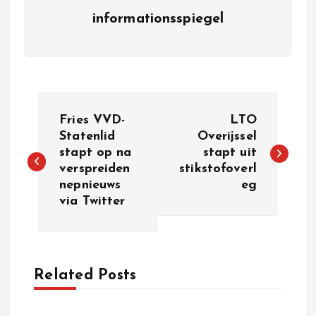
informationsspiegel
P
Fries VVD-
LTO
o
Statenlid
Overijssel
stapt op na
stapt uit
verspreiden
stikstofoverl
s
nepnieuws
eg
via Twitter
t
n
a
Related Posts
v