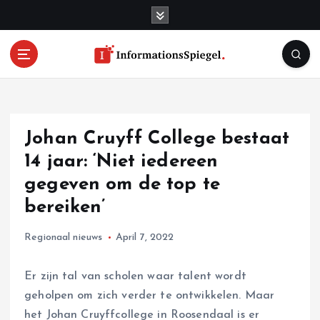
S
k
i
p
t
o
c
o
Johan Cruyff College bestaat
n
t
14 jaar: ‘Niet iedereen
e
gegeven om de top te
n
bereiken’
t
Regionaal nieuws
April 7, 2022
Er zijn tal van scholen waar talent wordt
geholpen om zich verder te ontwikkelen. Maar
het Johan Cruyffcollege in Roosendaal is er