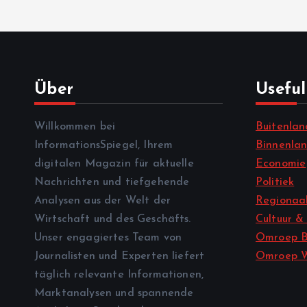
Über
Useful
Willkommen bei
Buitenlan
InformationsSpiegel, Ihrem
Binnenla
digitalen Magazin für aktuelle
Economie
Nachrichten und tiefgehende
Politiek
Analysen aus der Welt der
Regionaal
Wirtschaft und des Geschäfts.
Cultuur &
Unser engagiertes Team von
Omroep B
Journalisten und Experten liefert
Omroep 
täglich relevante Informationen,
Marktanalysen und spannende