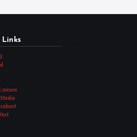
 Links
.
d
nd
 nieuws
 Media
rabant
West