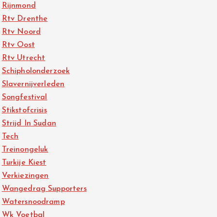
Rijnmond
Rtv Drenthe
Rtv Noord
Rtv Oost
Rtv Utrecht
Schipholonderzoek
Slavernijverleden
Songfestival
Stikstofcrisis
Strijd In Sudan
Tech
Treinongeluk
Turkije Kiest
Verkiezingen
Wangedrag Supporters
Watersnoodramp
Wk Voetbal