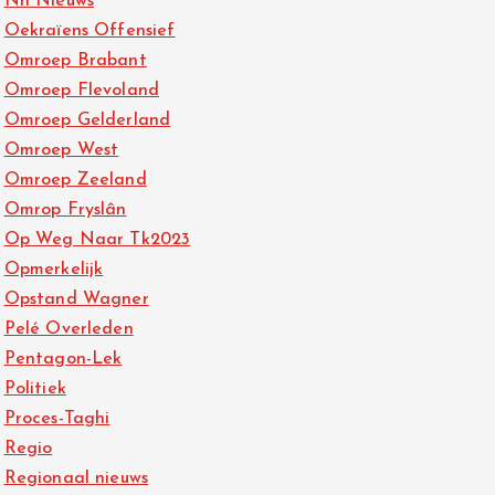
Nh Nieuws
Oekraïens Offensief
Omroep Brabant
Omroep Flevoland
Omroep Gelderland
Omroep West
Omroep Zeeland
Omrop Fryslân
Op Weg Naar Tk2023
Opmerkelijk
Opstand Wagner
Pelé Overleden
Pentagon-Lek
Politiek
Proces-Taghi
Regio
Regionaal nieuws