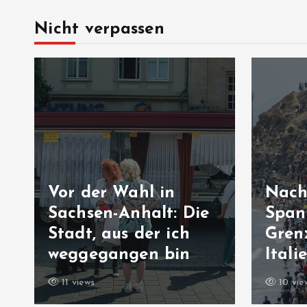
Nicht verpassen
n
Nach Ceuta-Krise:
: Die
Spanien kündigt
ch
Grenzkontrollen zu
in
Italien an
10 views