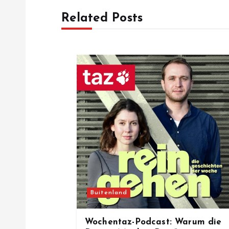
t
Related Posts
n
a
v
i
g
a
Buitenland
t
Wochentaz-Podcast: Warum die