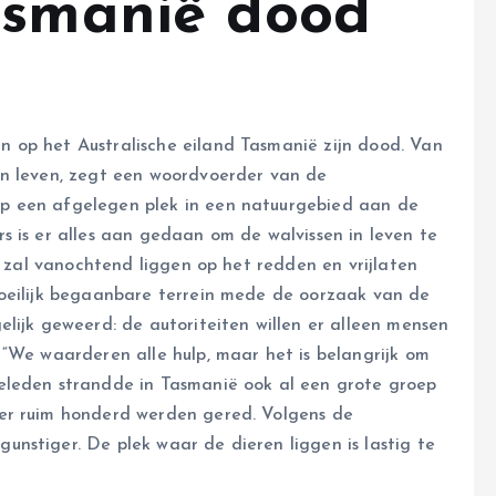
asmanië dood
op het Australische eiland Tasmanië zijn dood. Van
in leven, zegt een woordvoerder van de
p een afgelegen plek in een natuurgebied aan de
s is er alles aan gedaan om de walvissen in leven te
s zal vanochtend liggen op het redden en vrijlaten
moeilijk begaanbare terrein mede de oorzaak van de
lijk geweerd: de autoriteiten willen er alleen mensen
 “We waarderen alle hulp, maar het is belangrijk om
eleden strandde in Tasmanië ook al een grote groep
er ruim honderd werden gered. Volgens de
nstiger. De plek waar de dieren liggen is lastig te