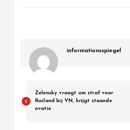
informationsspiegel
P
Zelensky vraagt om straf voor
o
Rusland bij VN, krijgt staande
ovatie
s