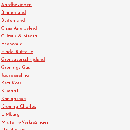
Aardbevingen
Binnenland
Buitenland
Crisis Asielbeleid
Cultuur & Media
Economie
Einde Rutte Iv
Grensoverschrijdend
Gronings Gas
Jaarwisseling
Keti Koti
Klimaat
Koningshuis
Kroning Charles
L1Mburg
Midterm-Verkiezingen