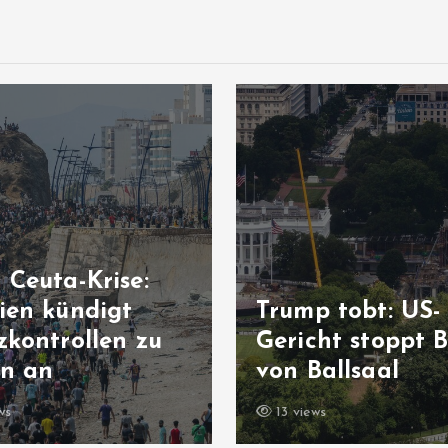
+++ Nachri
Ukraine-Kr
Trump tobt: US-
US-Senat s
Gericht stoppt Bau
neue Sank
von Ballsaal
gegen Rus
13 views
9 views