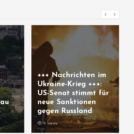
chten im
ieg +++:
timmt für
Rennradfahren in
tionen
der Hitze: Ist das
sland
unsolidarisch?
10 views