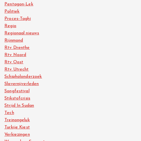
Pentagon-Lek
Politiek
Proces-Taghi
Regio
Regionaal nieuws
Rijnmond
Rtv Drenthe
Rtv Noord
Rtv Oost
Rtv Utrecht
Schipholonderzoek
Slavernijverleden
Songfestival
Stikstofcrisis
Strijd In Sudan
Tech
Treinongeluk
Turkije Kiest
Verkiezingen