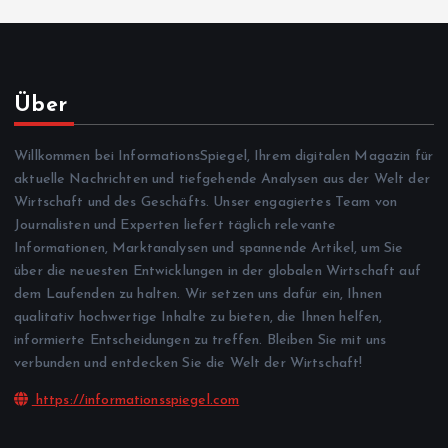
Über
Willkommen bei InformationsSpiegel, Ihrem digitalen Magazin für
aktuelle Nachrichten und tiefgehende Analysen aus der Welt der
Wirtschaft und des Geschäfts. Unser engagiertes Team von
Journalisten und Experten liefert täglich relevante
Informationen, Marktanalysen und spannende Artikel, um Sie
über die neuesten Entwicklungen in der globalen Wirtschaft auf
dem Laufenden zu halten. Wir setzen uns dafür ein, Ihnen
qualitativ hochwertige Inhalte zu bieten, die Ihnen helfen,
informierte Entscheidungen zu treffen. Bleiben Sie mit uns
verbunden und entdecken Sie die Welt der Wirtschaft!
https://informationsspiegel.com