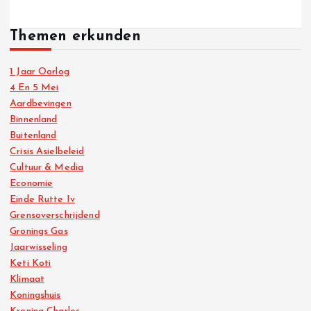
Themen erkunden
1 Jaar Oorlog
4 En 5 Mei
Aardbevingen
Binnenland
Buitenland
Crisis Asielbeleid
Cultuur & Media
Economie
Einde Rutte Iv
Grensoverschrijdend
Gronings Gas
Jaarwisseling
Keti Koti
Klimaat
Koningshuis