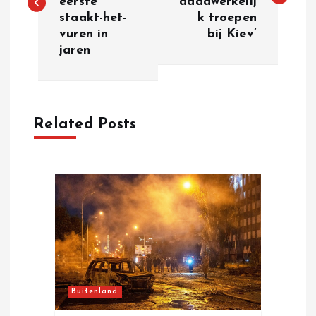
eerste
daadwerkelij
s
staakt-het-
k troepen
vuren in
bij Kiev’
t
jaren
n
a
Related Posts
v
i
g
a
t
Buitenland