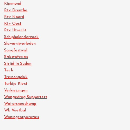
Rijnmond
Rtv Drenthe
Rtv Noord
Rtv Oost
Rtv Utrecht
Schipholonderzoek
Slavernijverleden
Songfestival
Stikstofcrisis
Strijd In Sudan
Tech
Treinongeluk
Turkije Kiest
Verkiezingen
Wangedrag Supporters
Watersnoodramp
Wk Voetbal
Woningcorporaties