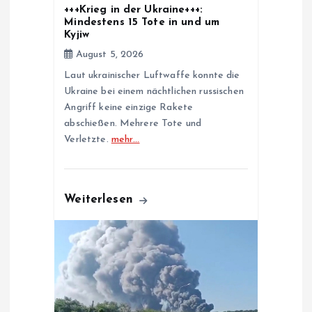
i
+++Krieg in der Ukraine+++:
Mindestens 15 Tote in und um
o
Kyjiw
August 5, 2026
n
Laut ukrainischer Luftwaffe konnte die
Ukraine bei einem nächtlichen russischen
Angriff keine einzige Rakete
abschießen. Mehrere Tote und
Verletzte.
mehr…
Weiterlesen