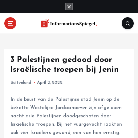
S
k
i
p
t
o
c
o
3 Palestijnen gedood door
n
t
Israëlische troepen bij Jenin
e
n
Buitenland
April 2, 2022
t
In de buurt van de Palestijnse stad Jenin op de
bezette Westelijke Jordaanoever zijn afgelopen
nacht drie Palestijnen doodgeschoten door
Israëlische troepen. Bij het vuurgevecht raakten
ook vier Israëliërs gewond, een van hen ernstig.