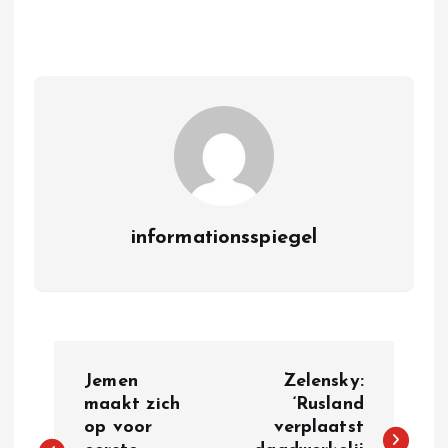
informationsspiegel
P
Jemen
Zelensky:
o
maakt zich
‘Rusland
op voor
verplaatst