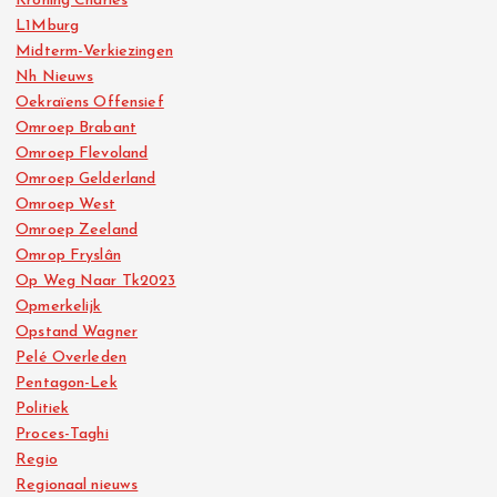
Kroning Charles
L1Mburg
Midterm-Verkiezingen
Nh Nieuws
Oekraïens Offensief
Omroep Brabant
Omroep Flevoland
Omroep Gelderland
Omroep West
Omroep Zeeland
Omrop Fryslân
Op Weg Naar Tk2023
Opmerkelijk
Opstand Wagner
Pelé Overleden
Pentagon-Lek
Politiek
Proces-Taghi
Regio
Regionaal nieuws