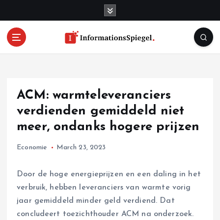
S
k
i
p
t
o
c
o
ACM: warmteleveranciers
n
t
verdienden gemiddeld niet
e
meer, ondanks hogere prijzen
n
t
Economie
March 23, 2023
Door de hoge energieprijzen en een daling in het
verbruik, hebben leveranciers van warmte vorig
jaar gemiddeld minder geld verdiend. Dat
concludeert toezichthouder ACM na onderzoek.