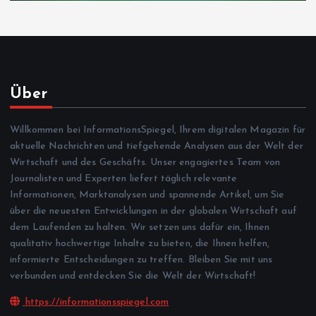
Über
Willkommen bei InformationsSpiegel, Ihrem digitalen Magazin für
aktuelle Nachrichten und tiefgehende Analysen aus der Welt der
Wirtschaft und des Geschäfts. Unser engagiertes Team von
Journalisten und Experten liefert täglich relevante
Informationen, Marktanalysen und spannende Artikel, um Sie
über die neuesten Entwicklungen in der globalen Wirtschaft auf
dem Laufenden zu halten. Wir setzen uns dafür ein, Ihnen
qualitativ hochwertige Inhalte zu bieten, die Ihnen helfen,
informierte Entscheidungen zu treffen. Bleiben Sie mit uns
verbunden und entdecken Sie die Welt der Wirtschaft!
https://informationsspiegel.com