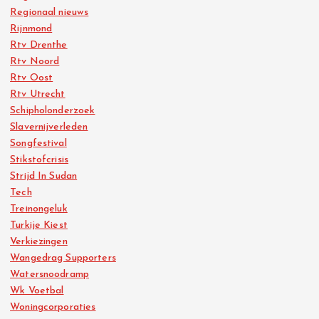
Regionaal nieuws
Rijnmond
Rtv Drenthe
Rtv Noord
Rtv Oost
Rtv Utrecht
Schipholonderzoek
Slavernijverleden
Songfestival
Stikstofcrisis
Strijd In Sudan
Tech
Treinongeluk
Turkije Kiest
Verkiezingen
Wangedrag Supporters
Watersnoodramp
Wk Voetbal
Woningcorporaties