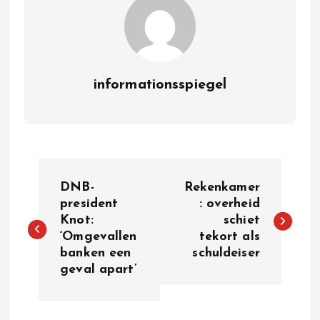
informationsspiegel
P
DNB-
Rekenkamer
o
president
: overheid
Knot:
schiet
‘Omgevallen
tekort als
s
banken een
schuldeiser
geval apart’
t
n