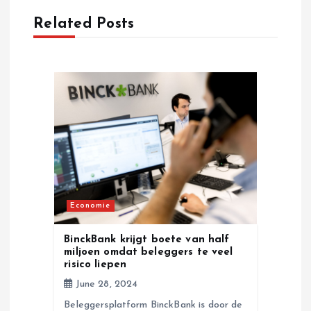
a
Related Posts
v
i
g
a
t
Economie
i
BinckBank krijgt boete van half
miljoen omdat beleggers te veel
o
risico liepen
June 28, 2024
n
Beleggersplatform BinckBank is door de