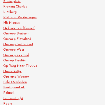
Koningshuis
Kroning Charles
L1Mburg
Midterm-Verkiezingen
Nh Nieuws
Oekraïens Offensief
Omroep Brabant
Omroep Flevoland
Omroep Gelderland
Omroep West
Omroep Zeeland
Omrop Fryslân
Op Weg Naar Tk2023
Opmerkelijk
Opstand Wagner
Pelé Overleden
Pentagon-Lek
Politiek
Proces-Taghi
Regio