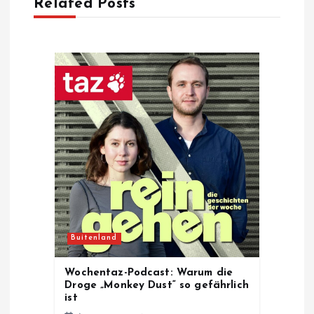
Related Posts
i
g
a
t
i
o
n
Buitenland
Wochentaz-Podcast: Warum die
Droge „Monkey Dust“ so gefährlich
ist