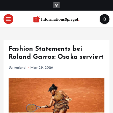
S
k
i
p
t
o
c
o
Fashion Statements bei
n
t
Roland Garros: Osaka serviert
e
n
Buitenland
May 29, 2026
t