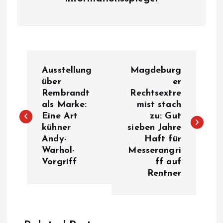
P
Ausstellung
Magdeburg
o
über
er
Rembrandt
Rechtsextre
als Marke:
mist stach
s
Eine Art
zu: Gut
kühner
sieben Jahre
t
Andy-
Haft für
Warhol-
Messerangri
n
Vorgriff
ff auf
Rentner
a
v