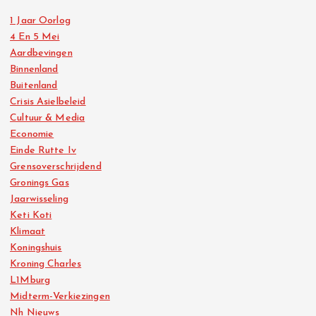
1 Jaar Oorlog
4 En 5 Mei
Aardbevingen
Binnenland
Buitenland
Crisis Asielbeleid
Cultuur & Media
Economie
Einde Rutte Iv
Grensoverschrijdend
Gronings Gas
Jaarwisseling
Keti Koti
Klimaat
Koningshuis
Kroning Charles
L1Mburg
Midterm-Verkiezingen
Nh Nieuws