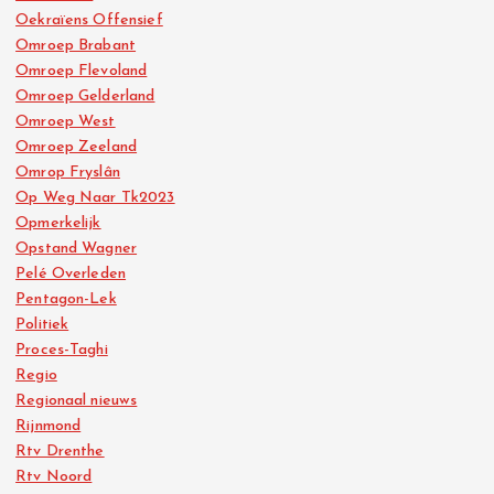
Oekraïens Offensief
Omroep Brabant
Omroep Flevoland
Omroep Gelderland
Omroep West
Omroep Zeeland
Omrop Fryslân
Op Weg Naar Tk2023
Opmerkelijk
Opstand Wagner
Pelé Overleden
Pentagon-Lek
Politiek
Proces-Taghi
Regio
Regionaal nieuws
Rijnmond
Rtv Drenthe
Rtv Noord