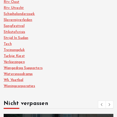
Rtv Oost
Rtv Utrecht
Schipholonderzoek
Slavernijverleden
Songfestival
Stikstofcrisis
Strijd In Sudan
Tech
Treinongeluk
Turkije Kiest
Verkiezingen
Wangedrag Supporters
Watersnoodramp
Wk Voetbal
Woningcorporaties
Nicht verpassen