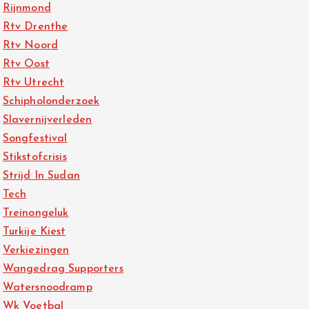
Rijnmond
Rtv Drenthe
Rtv Noord
Rtv Oost
Rtv Utrecht
Schipholonderzoek
Slavernijverleden
Songfestival
Stikstofcrisis
Strijd In Sudan
Tech
Treinongeluk
Turkije Kiest
Verkiezingen
Wangedrag Supporters
Watersnoodramp
Wk Voetbal