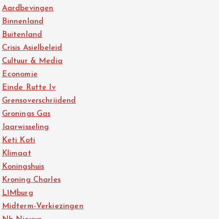
Aardbevingen
Binnenland
Buitenland
Crisis Asielbeleid
Cultuur & Media
Economie
Einde Rutte Iv
Grensoverschrijdend
Gronings Gas
Jaarwisseling
Keti Koti
Klimaat
Koningshuis
Kroning Charles
L1Mburg
Midterm-Verkiezingen