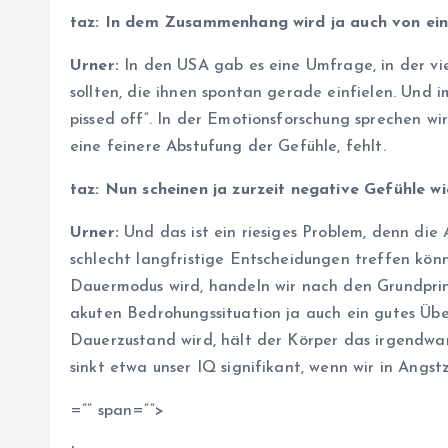
taz: In dem Zusammenhang wird ja auch von eine
Urner:
In den USA gab es eine Umfrage, in der v
sollten, die ihnen spontan gerade einfielen. Und 
pissed off“. In der Emotionsforschung sprechen wi
eine feinere Abstufung der Gefühle, fehlt.
taz: Nun scheinen ja zurzeit negative Gefühle wie
Urner:
Und das ist ein riesiges Problem, denn die A
schlecht langfristige Entscheidungen treffen kö
Dauermodus wird, handeln wir nach den Grundprinzi
akuten Bedrohungssituation ja auch ein gutes Ü
Dauerzustand wird, hält der Körper das irgendwa
sinkt etwa unser IQ signifikant, wenn wir in Angst
=”” span=””>