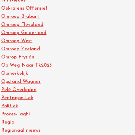
Nh Nieuws
Oekraïens Offensief
Omroep Brabant
Omroep Flevoland
Omroep Gelderland
Omroep West
Omroep Zeeland
Omrop Fryslân
Op Weg Naar Tk2023
Opmerkelijk
Opstand Wagner
Pelé Overleden
Pentagon-Lek
Politiek
Proces-Taghi
Regio
Regionaal nieuws