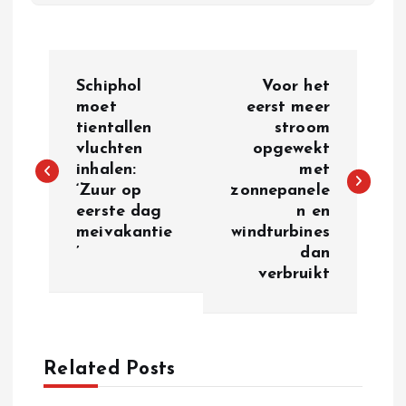
P
Schiphol
Voor het
o
moet
eerst meer
tientallen
stroom
vluchten
opgewekt
s
inhalen:
met
‘Zuur op
zonnepanele
t
eerste dag
n en
meivakantie
windturbines
n
’
dan
verbruikt
a
v
Related Posts
i