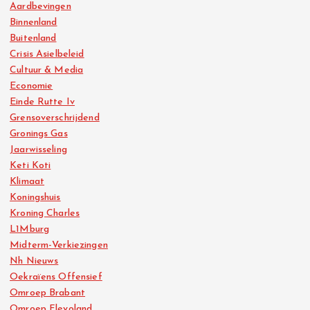
Aardbevingen
Binnenland
Buitenland
Crisis Asielbeleid
Cultuur & Media
Economie
Einde Rutte Iv
Grensoverschrijdend
Gronings Gas
Jaarwisseling
Keti Koti
Klimaat
Koningshuis
Kroning Charles
L1Mburg
Midterm-Verkiezingen
Nh Nieuws
Oekraïens Offensief
Omroep Brabant
Omroep Flevoland