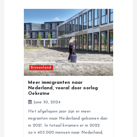
g
a
t
i
o
Binnenland
n
Meer immigranten naar
Nederland, vooral door oorlog
Oekraïne
June 30, 2024
Het afgelopen jaar zijn er meer
migranten naar Nederland gekomen dan
in 2021. In totaal kwamen er in 2022
zo’n 403.000 mensen naar Nederland,