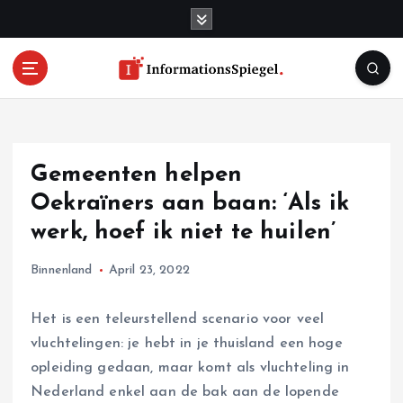
S
k
i
p
t
o
c
o
Gemeenten helpen
n
t
Oekraïners aan baan: ‘Als ik
e
werk, hoef ik niet te huilen’
n
t
Binnenland
April 23, 2022
Het is een teleurstellend scenario voor veel
vluchtelingen: je hebt in je thuisland een hoge
opleiding gedaan, maar komt als vluchteling in
Nederland enkel aan de bak aan de lopende