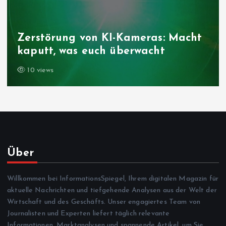
Folgen der Klimakrise: Wie das
cht
Niedrigwasser die Landwirtscha
trifft
10 views
Über
Willkommen bei InformationsSpiegel, Ihrem digitalen Magazin für
aktuelle Nachrichten und tiefgehende Analysen aus der Welt der
Wirtschaft und des Geschäfts. Unser engagiertes Team von
Journalisten und Experten liefert täglich relevante
Informationen, Marktanalysen und spannende Artikel, um Sie