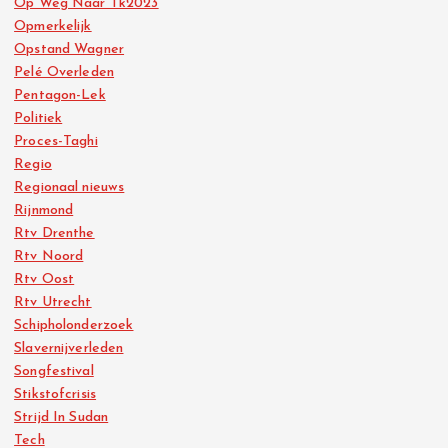
Op Weg Naar Tk2023
Opmerkelijk
Opstand Wagner
Pelé Overleden
Pentagon-Lek
Politiek
Proces-Taghi
Regio
Regionaal nieuws
Rijnmond
Rtv Drenthe
Rtv Noord
Rtv Oost
Rtv Utrecht
Schipholonderzoek
Slavernijverleden
Songfestival
Stikstofcrisis
Strijd In Sudan
Tech