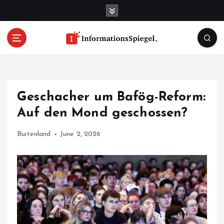
S
k
i
p
t
o
c
o
Geschacher um Bafög-Reform:
n
t
Auf den Mond geschossen?
e
n
Buitenland
June 2, 2026
t