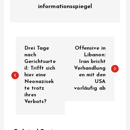
informationsspiegel
P
Drei Tage
Offensive in
o
nach
Libanon:
Gerichtsurte
Iran bricht
il: Trifft sich
Verhandlung
s
hier eine
en mit den
Neonazisek
USA
t
te trotz
vorläufig ab
ihres
n
Verbots?
a
v