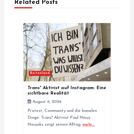
Related Posts
i
g
a
t
i
Buitenland
o
Trans* Aktivist auf Instagram: Eine
sichtbare Realität
n
August 6, 2026
Protest, Community und die banalen
Dinge: Trans* Aktivist Paul Ninus
Naujoks zeigt seinen Alltag.
mehr…