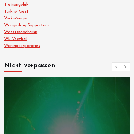
Treinongeluk
Turkije Kiest
Verkiezingen
Wangedrag Supporters
Watersnoodramp
Wk Voetbal
Woningcorporaties
Nicht verpassen