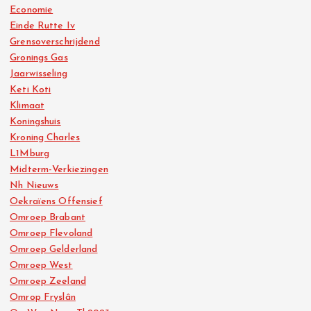
Economie
Einde Rutte Iv
Grensoverschrijdend
Gronings Gas
Jaarwisseling
Keti Koti
Klimaat
Koningshuis
Kroning Charles
L1Mburg
Midterm-Verkiezingen
Nh Nieuws
Oekraïens Offensief
Omroep Brabant
Omroep Flevoland
Omroep Gelderland
Omroep West
Omroep Zeeland
Omrop Fryslân