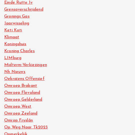
Einde Rutte Iv
Grensoverschrijdend
Gronings Gas
Jaarwisseling
Keti Koti
Klimaat
Koningshuis
Kroning Charles
L1Mburg
Midterm-Verkiezingen
Nh Nieuws
Oekraïens Offensief
Omroep Brabant
Omroep Flevoland
Omroep Gelderland
Omroep West
Omroep Zeeland
Omrop Fryslân
Op Weg Naar Tk2023
Opmerkelijk