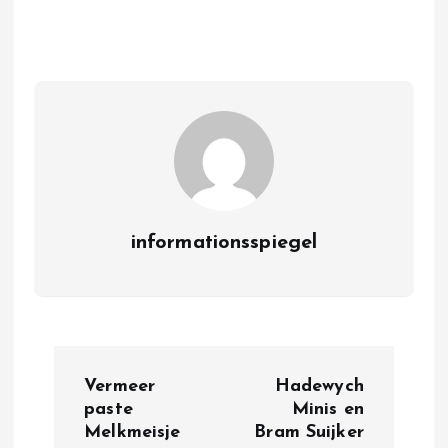
informationsspiegel
P
Vermeer
Hadewych
o
paste
Minis en
Melkmeisje
Bram Suijker