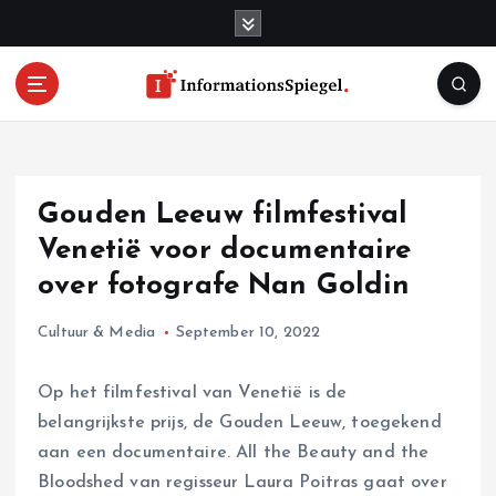
S
k
i
p
t
o
c
o
Gouden Leeuw filmfestival
n
t
Venetië voor documentaire
e
over fotografe Nan Goldin
n
t
Cultuur & Media
September 10, 2022
Op het filmfestival van Venetië is de
belangrijkste prijs, de Gouden Leeuw, toegekend
aan een documentaire. All the Beauty and the
Bloodshed van regisseur Laura Poitras gaat over