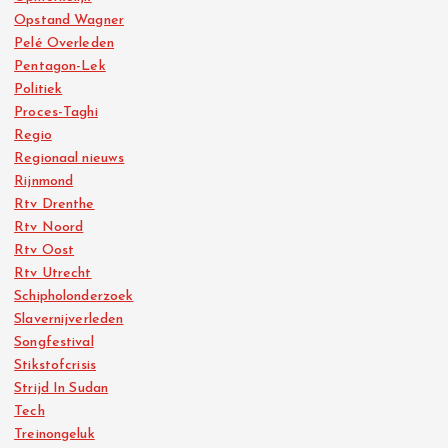
Opstand Wagner
Pelé Overleden
Pentagon-Lek
Politiek
Proces-Taghi
Regio
Regionaal nieuws
Rijnmond
Rtv Drenthe
Rtv Noord
Rtv Oost
Rtv Utrecht
Schipholonderzoek
Slavernijverleden
Songfestival
Stikstofcrisis
Strijd In Sudan
Tech
Treinongeluk