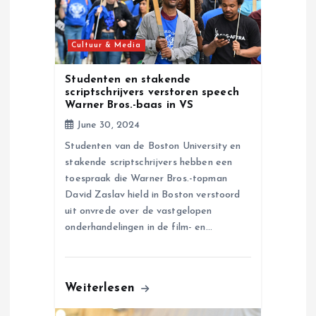
i
o
Cultuur & Media
n
Studenten en stakende
scriptschrijvers verstoren speech
Warner Bros.-baas in VS
June 30, 2024
Studenten van de Boston University en
stakende scriptschrijvers hebben een
toespraak die Warner Bros.-topman
David Zaslav hield in Boston verstoord
uit onvrede over de vastgelopen
onderhandelingen in de film- en…
Weiterlesen