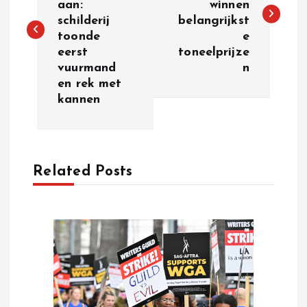
aan:
winnen
s
schilderij
belangrijkst
toonde
e
t
eerst
toneelprijze
vuurmand
n
n
en rek met
kannen
a
v
Related Posts
i
g
a
t