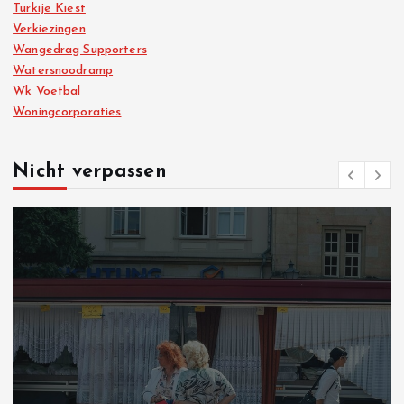
Turkije Kiest
Verkiezingen
Wangedrag Supporters
Watersnoodramp
Wk Voetbal
Woningcorporaties
Nicht verpassen