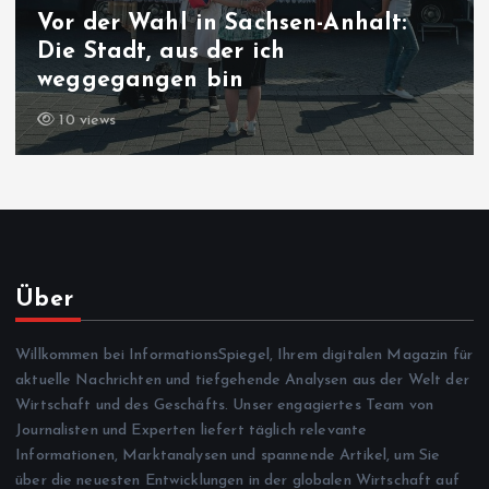
Vor der Wahl in Sachsen-Anhalt:
Die Stadt, aus der ich
weggegangen bin
10 views
Über
Willkommen bei InformationsSpiegel, Ihrem digitalen Magazin für
aktuelle Nachrichten und tiefgehende Analysen aus der Welt der
Wirtschaft und des Geschäfts. Unser engagiertes Team von
Journalisten und Experten liefert täglich relevante
Informationen, Marktanalysen und spannende Artikel, um Sie
über die neuesten Entwicklungen in der globalen Wirtschaft auf