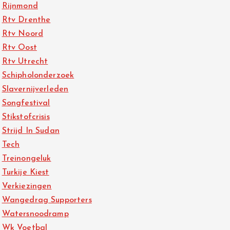
Rijnmond
Rtv Drenthe
Rtv Noord
Rtv Oost
Rtv Utrecht
Schipholonderzoek
Slavernijverleden
Songfestival
Stikstofcrisis
Strijd In Sudan
Tech
Treinongeluk
Turkije Kiest
Verkiezingen
Wangedrag Supporters
Watersnoodramp
Wk Voetbal