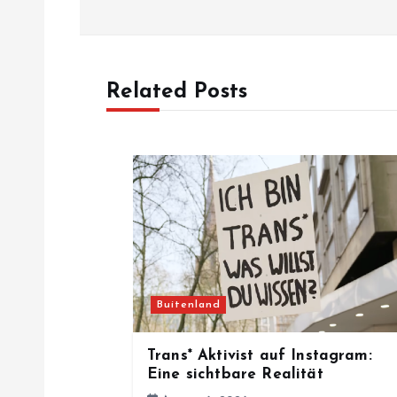
s
t
Related Posts
n
a
v
i
Buitenland
g
Trans* Aktivist auf Instagram:
a
Eine sichtbare Realität