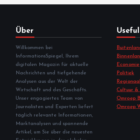
Über
Useful
Willkommen bei
Buitenlan
InformationsSpiegel, Ihrem
Binnenla
digitalen Magazin für aktuelle
Economie
Nachrichten und tiefgehende
Politiek
Analysen aus der Welt der
Regionaal
Wirtschaft und des Geschäfts.
Cultuur &
Unser engagiertes Team von
Omroep B
Journalisten und Experten liefert
Omroep 
täglich relevante Informationen,
Marktanalysen und spannende
Artikel, um Sie über die neuesten