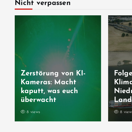
Nicht verpassen
Zerstörung von KI-
Folg
Kameras: Macht
Klima
kaputt, was euch
Niedr
überwacht
Landw
8 views
8 view