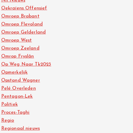
Nh Nieuws
Oekraïens Offensief
Omroep Brabant
Omroep Flevoland
Omroep Gelderland
Omroep West
Omroep Zeeland
Omrop Fryslân
Op Weg Naar Tk2023
Opmerkelijk
Opstand Wagner
Pelé Overleden
Pentagon-Lek
Politiek
Proces-Taghi
Regio
Regionaal nieuws