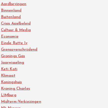
Aardbevingen
Binnenland
Buitenland
Crisis Asielbeleid
Cultuur & Media
Economie
Einde Rutte Iv
Grensoverschrijdend
Gronings Gas
Jaarwisseling
Keti Koti
Klimaat
Koningshuis
Kroning Charles
L1Mburg
Midterm-Verkiezingen