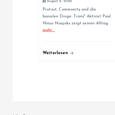
August 6, 2026
t
Protest, Community und die
banalen Dinge: Trans* Aktivist Paul
i
Ninus Naujoks zeigt seinen Alltag.
mehr…
o
n
Weiterlesen