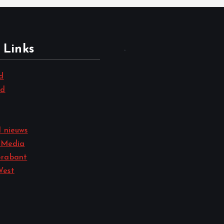
 Links
.
d
nd
 nieuws
 Media
rabant
West