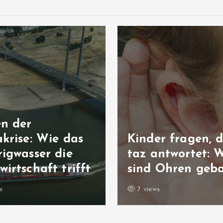
en der
krise: Wie das
Kinder fragen, d
igwasser die
taz antwortet: 
irtschaft trifft
sind Ohren geb
s
7 views