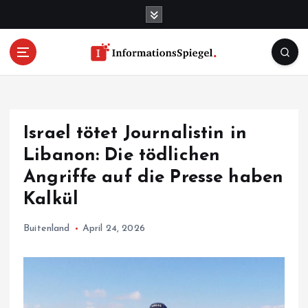
S
k
i
p
t
o
c
o
Israel tötet Journalistin in
n
t
Libanon: Die tödlichen
e
Angriffe auf die Presse haben
n
Kalkül
t
Buitenland
April 24, 2026