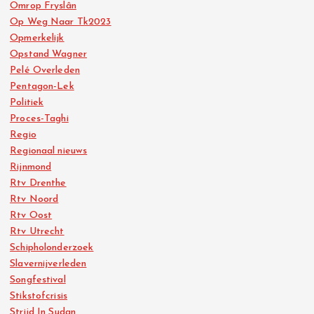
Omrop Fryslân
Op Weg Naar Tk2023
Opmerkelijk
Opstand Wagner
Pelé Overleden
Pentagon-Lek
Politiek
Proces-Taghi
Regio
Regionaal nieuws
Rijnmond
Rtv Drenthe
Rtv Noord
Rtv Oost
Rtv Utrecht
Schipholonderzoek
Slavernijverleden
Songfestival
Stikstofcrisis
Strijd In Sudan