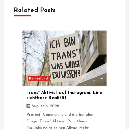
Related Posts
v
i
g
a
t
Buitenland
i
Trans* Aktivist auf Instagram: Eine
o
sichtbare Realität
August 6, 2026
n
Protest, Community und die banalen
Dinge: Trans* Aktivist Paul Ninus
Naujoks zeigt seinen Alltag.
mehr…