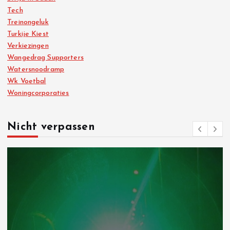
Tech
Treinongeluk
Turkije Kiest
Verkiezingen
Wangedrag Supporters
Watersnoodramp
Wk Voetbal
Woningcorporaties
Nicht verpassen