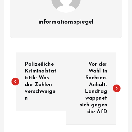
informationsspiegel
P
Polizeiliche
Vor der
o
Kriminalstat
Wahl in
istik: Was
Sachsen-
die Zahlen
Anhalt:
s
verschweige
Landtag
n
wappnet
t
sich gegen
die AfD
n
a