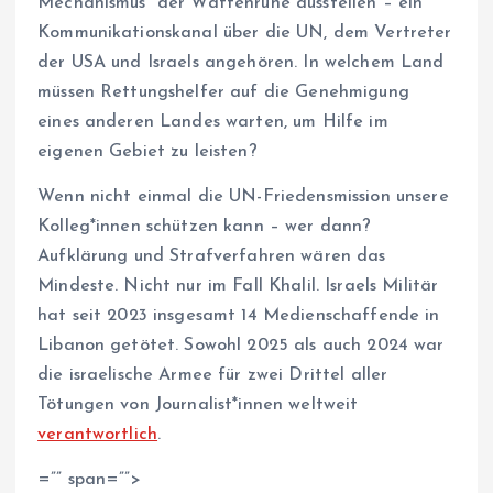
Mechanismus“ der Waffenruhe ausstellen – ein
Kommunikationskanal über die UN, dem Vertreter
der USA und Israels angehören. In welchem Land
müssen Rettungshelfer auf die Genehmigung
eines anderen Landes warten, um Hilfe im
eigenen Gebiet zu leisten?
Wenn nicht einmal die UN-Friedensmission unsere
Kol­le­g*in­nen schützen kann – wer dann?
Aufklärung und Strafverfahren wären das
Mindeste. Nicht nur im Fall Khalil. Israels Militär
hat seit 2023 insgesamt 14 Medienschaffende in
Libanon getötet. Sowohl 2025 als auch 2024 war
die israelische Armee für zwei Drittel aller
Tötungen von Jour­na­lis­t*in­nen weltweit
verantwortlich
.
=”” span=””>