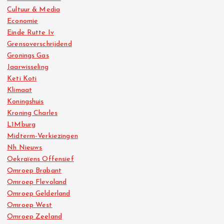
Cultuur & Media
Economie
Einde Rutte Iv
Grensoverschrijdend
Gronings Gas
Jaarwisseling
Keti Koti
Klimaat
Koningshuis
Kroning Charles
L1Mburg
Midterm-Verkiezingen
Nh Nieuws
Oekraïens Offensief
Omroep Brabant
Omroep Flevoland
Omroep Gelderland
Omroep West
Omroep Zeeland