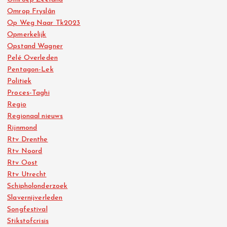
Omrop Fryslân
Op Weg Naar Tk2023
Opmerkelijk
Opstand Wagner
Pelé Overleden
Pentagon-Lek
Politiek
Proces-Taghi
Regio
Regionaal nieuws
Rijnmond
Rtv Drenthe
Rtv Noord
Rtv Oost
Rtv Utrecht
Schipholonderzoek
Slavernijverleden
Songfestival
Stikstofcrisis