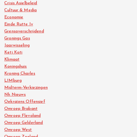
Crisis Asielbeleid
Cultuur & Media
Economie
Einde Rutte Iv
Grensoverschrijdend
Gronings Gas
Jaarwisseling
Keti Koti
Klimaat
Koningshuis
Kroning Charles
L1Mburg
Midterm-Verkiezingen
Nh Nieuws
Oekraïens Offensief
Omroep Brabant
Omroep Flevoland
Omroep Gelderland
Omroep West
Omroep Zeeland