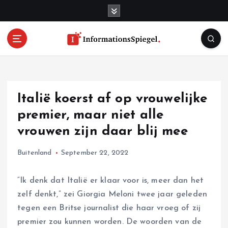
S
k
i
p
t
o
c
o
Italië koerst af op vrouwelijke
n
t
premier, maar niet alle
e
vrouwen zijn daar blij mee
n
t
Buitenland
September 22, 2022
“Ik denk dat Italië er klaar voor is, meer dan het
zelf denkt,” zei Giorgia Meloni twee jaar geleden
tegen een Britse journalist die haar vroeg of zij
premier zou kunnen worden. De woorden van de