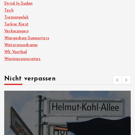
Strijd In Sudan
Tech
Treinongeluk
Turkije Kiest
Verkiezingen
Wangedrag Supporters
Watersnoodramp
Wk Voetbal
Woningcorporaties
Nicht verpassen