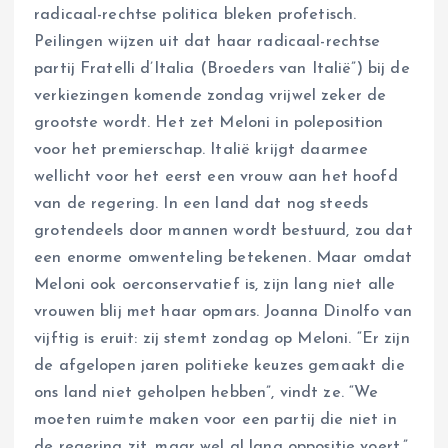
radicaal-rechtse politica bleken profetisch.
Peilingen wijzen uit dat haar radicaal-rechtse
partij Fratelli d’Italia (Broeders van Italië”) bij de
verkiezingen komende zondag vrijwel zeker de
grootste wordt. Het zet Meloni in poleposition
voor het premierschap. Italië krijgt daarmee
wellicht voor het eerst een vrouw aan het hoofd
van de regering. In een land dat nog steeds
grotendeels door mannen wordt bestuurd, zou dat
een enorme omwenteling betekenen. Maar omdat
Meloni ook oerconservatief is, zijn lang niet alle
vrouwen blij met haar opmars. Joanna Dinolfo van
vijftig is eruit: zij stemt zondag op Meloni. “Er zijn
de afgelopen jaren politieke keuzes gemaakt die
ons land niet geholpen hebben”, vindt ze. “We
moeten ruimte maken voor een partij die niet in
de regering zit, maar wel al lang oppositie voert.”