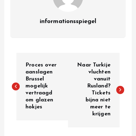
informationsspiegel
P
Proces over
Naar Turkije
o
aanslagen
vluchten
Brussel
vanuit
mogelijk
Rusland?
s
vertraagd
Tickets
om glazen
bijna niet
t
hokjes
meer te
krijgen
n
a