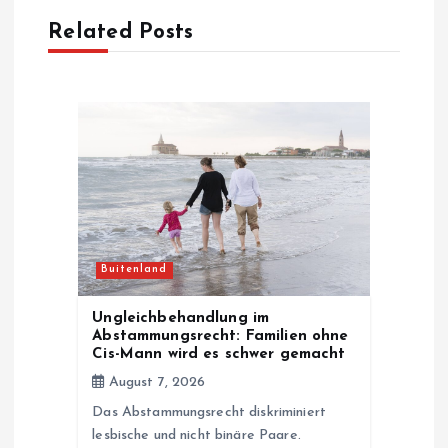
Related Posts
v
i
g
a
t
Buitenland
i
Ungleichbehandlung im
o
Abstammungsrecht: Familien ohne
Cis-Mann wird es schwer gemacht
n
August 7, 2026
Das Abstammungsrecht diskriminiert
lesbische und nicht binäre Paare.