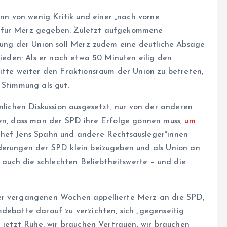
n von wenig Kritik und einer „nach vorne
s für Merz gegeben. Zuletzt aufgekommene
erung der Union soll Merz zudem eine deutliche Absage
rieden: Als er nach etwa 50 Minuten eilig den
ritte weiter den Fraktionsraum der Union zu betreten,
 Stimmung als gut.
hnlichen Diskussion ausgesetzt, nur von der anderen
ten, dass man der SPD ihre Erfolge gönnen muss,
um
hef Jens Spahn und andere Rechts­aus­le­ge­r*in­nen
rderungen der SPD klein beizugeben und als Union an
n auch die schlechten Beliebtheitswerte – und die
der vergangenen Wochen appellierte Merz an die SPD,
mdebatte darauf zu verzichten, sich „gegenseitig
n jetzt Ruhe, wir brauchen Vertrauen, wir brauchen