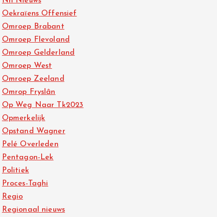
Nh Nieuws
Oekraïens Offensief
Omroep Brabant
Omroep Flevoland
Omroep Gelderland
Omroep West
Omroep Zeeland
Omrop Fryslân
Op Weg Naar Tk2023
Opmerkelijk
Opstand Wagner
Pelé Overleden
Pentagon-Lek
Politiek
Proces-Taghi
Regio
Regionaal nieuws