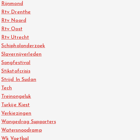
Rijnmond
Rtv Drenthe
Rtv Noord
Rtv Oost
Rtv Utrecht
Schipholonderzoek
Slavernijverleden
Songfestival
Stikstofcrisis
Strijd In Sudan
Tech
Treinongeluk
Turkije Kiest
Verkiezingen
Wangedrag Supporters
Watersnoodramp
Wk Voetbal