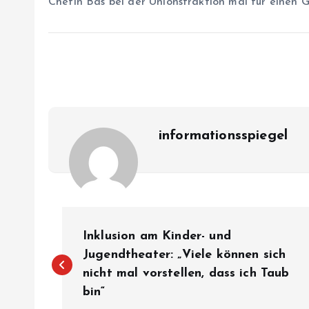
Chefin Bas bei der Unionsfraktion mal für einen
informationsspiegel
P
Inklusion am Kinder- und
o
Jugendtheater: „Viele können sich
nicht mal vorstellen, dass ich Taub
bin“
s