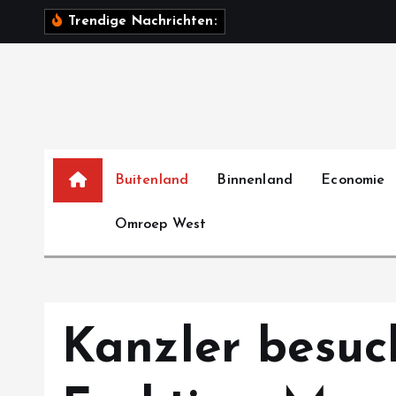
S
Z
e
r
s
t
Trendige Nachrichten:
k
i
p
t
o
c
o
Buitenland
Binnenland
Economie
n
Omroep West
t
e
n
t
Kanzler besuc