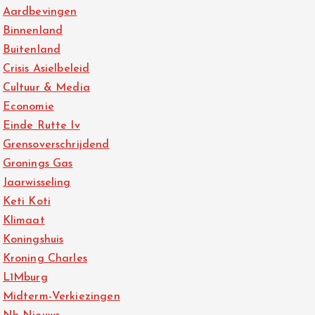
Aardbevingen
Binnenland
Buitenland
Crisis Asielbeleid
Cultuur & Media
Economie
Einde Rutte Iv
Grensoverschrijdend
Gronings Gas
Jaarwisseling
Keti Koti
Klimaat
Koningshuis
Kroning Charles
L1Mburg
Midterm-Verkiezingen