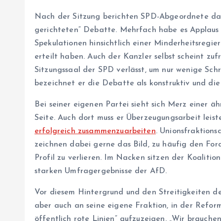
Nach der Sitzung berichten SPD-Abgeordnete dan
gerichteten“ Debatte. Mehrfach habe es Applau
Spekulationen hinsichtlich einer Minderheitsregi
erteilt haben. Auch der Kanzler selbst scheint zuf
Sitzungssaal der SPD verlässt, um nur wenige Sch
bezeichnet er die Debatte als konstruktiv und die
Bei seiner eigenen Partei sieht sich Merz einer ä
Seite. Auch dort muss er Überzeugungsarbeit leis
erfolgreich zusammenzuarbeiten
. Unionsfraktionsc
zeichnen dabei gerne das Bild, zu häufig den Fo
Profil zu verlieren. Im Nacken sitzen der Koalitio
starken Umfragergebnisse der AfD.
Vor diesem Hintergrund und den Streitigkeiten 
aber auch an seine eigene Fraktion, in der Refor
öffentlich rote Linien“ aufzuzeigen. „Wir brauche