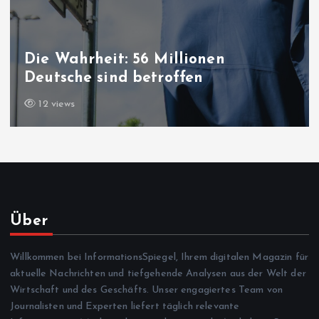
Friedensprozess in der Türkei: „PKK-
Gesetz“ ist jetzt im Parlament
15 views
Über
Willkommen bei InformationsSpiegel, Ihrem digitalen Magazin für
aktuelle Nachrichten und tiefgehende Analysen aus der Welt der
Wirtschaft und des Geschäfts. Unser engagiertes Team von
Journalisten und Experten liefert täglich relevante