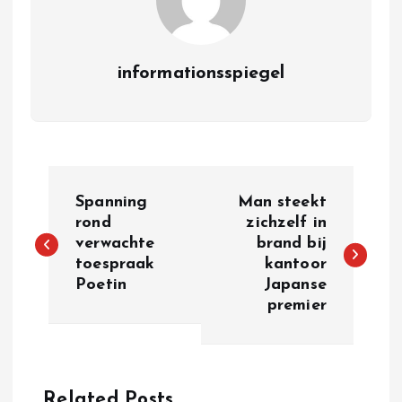
informationsspiegel
P
Spanning
Man steekt
o
rond
zichzelf in
verwachte
brand bij
toespraak
kantoor
s
Poetin
Japanse
premier
t
n
Related Posts