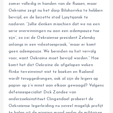
zomer volledig in handen van de Russen, maar
Oekraïne zegt nu het dorp Bilohorivka te hebben
bevrijd, en de bezette stad Lysytsjansk te
naderen. “Jullie denken misschien dat we na een
serie overwinningen nu aan een adempauze toe
zijn”, zo zei de Oekraïense president Zelensky
onlangs in een videotoespraak, “maar er komt
geen adempauze. We bereiden nu het vervolg
voor, want Oekraïne moet bevrijd worden.” Hoe
komt het dat Oekraïne de afgelopen weken
flinke terreinwinst wist te boeken en Rusland
wordt teruggedrongen, ook al zijn de legers op
papier op z’n minst aan elkaar gewaagd? Volgens
defensiespecialist Dick Zandee van
onderzoeksinstituut Clingendael probeert de
Oekraïense legerleiding nu zoveel mogelijk profijt
te halen uit de winning mood onder de militairen,