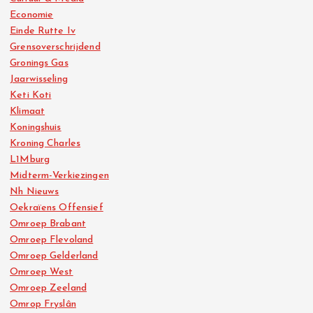
Economie
Einde Rutte Iv
Grensoverschrijdend
Gronings Gas
Jaarwisseling
Keti Koti
Klimaat
Koningshuis
Kroning Charles
L1Mburg
Midterm-Verkiezingen
Nh Nieuws
Oekraïens Offensief
Omroep Brabant
Omroep Flevoland
Omroep Gelderland
Omroep West
Omroep Zeeland
Omrop Fryslân