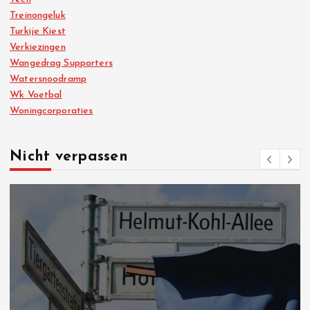
Treinongeluk
Turkije Kiest
Verkiezingen
Wangedrag Supporters
Watersnoodramp
Wk Voetbal
Woningcorporaties
Nicht verpassen