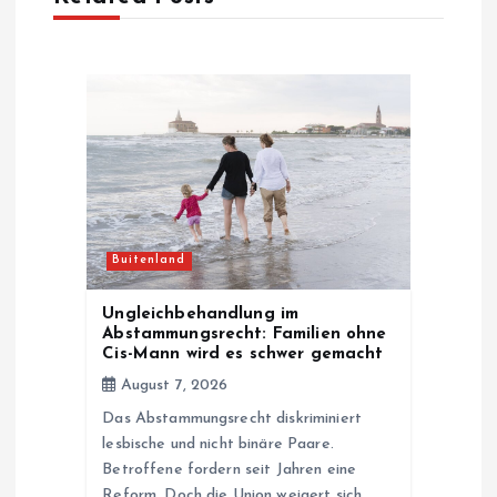
a
v
i
g
a
Buitenland
t
Ungleichbehandlung im
i
Abstammungsrecht: Familien ohne
Cis-Mann wird es schwer gemacht
o
August 7, 2026
Das Abstammungsrecht diskriminiert
n
lesbische und nicht binäre Paare.
Betroffene fordern seit Jahren eine
Reform. Doch die Union weigert sich.