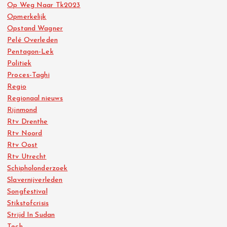
Op Weg Naar Tk2023
Opmerkelijk
Opstand Wagner
Pelé Overleden
Pentagon-Lek
Politiek
Proces-Taghi
Regio
Regionaal nieuws
Rijnmond
Rtv Drenthe
Rtv Noord
Rtv Oost
Rtv Utrecht
Schipholonderzoek
Slavernijverleden
Songfestival
Stikstofcrisis
Strijd In Sudan
Tech