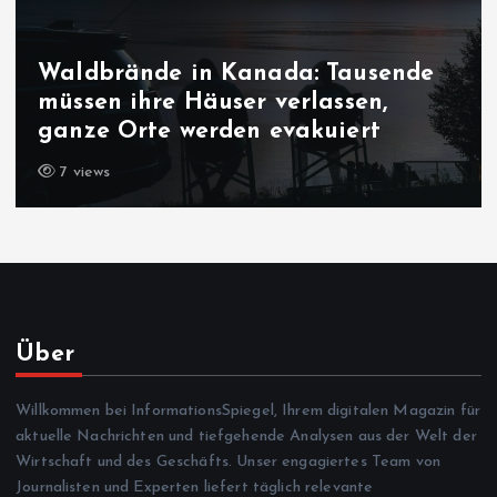
usende
Bedrohung der liberalen
en,
Demokratie: Macht es bum 
rt
Sachsen-Anhalt?
7 views
Über
Willkommen bei InformationsSpiegel, Ihrem digitalen Magazin für
aktuelle Nachrichten und tiefgehende Analysen aus der Welt der
Wirtschaft und des Geschäfts. Unser engagiertes Team von
Journalisten und Experten liefert täglich relevante