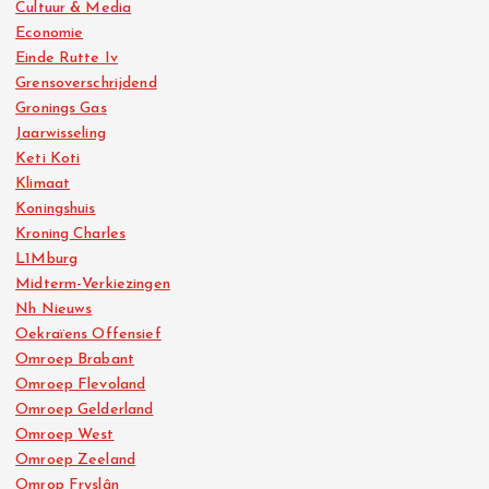
Cultuur & Media
Economie
Einde Rutte Iv
Grensoverschrijdend
Gronings Gas
Jaarwisseling
Keti Koti
Klimaat
Koningshuis
Kroning Charles
L1Mburg
Midterm-Verkiezingen
Nh Nieuws
Oekraïens Offensief
Omroep Brabant
Omroep Flevoland
Omroep Gelderland
Omroep West
Omroep Zeeland
Omrop Fryslân