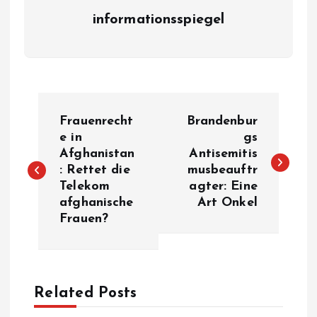
informationsspiegel
P
Frauenrecht
Brandenbur
o
e in
gs
Afghanistan
Antisemitis
: Rettet die
musbeauftr
s
Telekom
agter: Eine
afghanische
Art Onkel
t
Frauen?
n
a
Related Posts
v