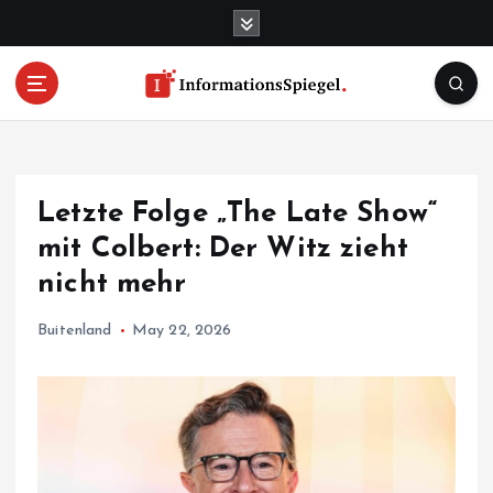
S
k
i
p
t
o
c
o
Letzte Folge „The Late Show“
n
t
mit Colbert: Der Witz zieht
e
nicht mehr
n
t
Buitenland
May 22, 2026