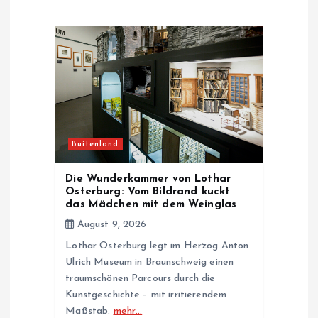
i
g
a
t
Buitenland
i
Die Wunderkammer von Lothar
Osterburg: Vom Bildrand kuckt
o
das Mädchen mit dem Weinglas
August 9, 2026
n
Lothar Osterburg legt im Herzog Anton
Ulrich Museum in Braunschweig einen
traumschönen Parcours durch die
Kunstgeschichte – mit irritierendem
Maßstab.
mehr…