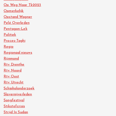
Op Weg Naar Tk2023
Opmerkelijk
Opstand Wagner
Pelé Overleden
Pentagon-Lek
Politiek
Proces-Taghi
Regio
Regionaal nieuws
Rijnmond
Rtv Drenthe
Rtv Noord
Rtv Oost
Rtv Utrecht
Schipholonderzoek
Slavernijverleden
Songfestival
Stikstofcrisis
Strijd In Sudan