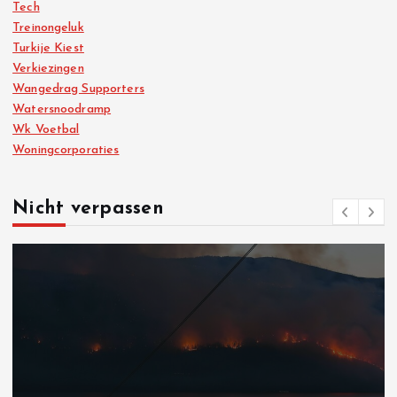
Tech
Treinongeluk
Turkije Kiest
Verkiezingen
Wangedrag Supporters
Watersnoodramp
Wk Voetbal
Woningcorporaties
Nicht verpassen