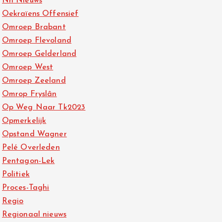
Nh Nieuws
Oekraïens Offensief
Omroep Brabant
Omroep Flevoland
Omroep Gelderland
Omroep West
Omroep Zeeland
Omrop Fryslân
Op Weg Naar Tk2023
Opmerkelijk
Opstand Wagner
Pelé Overleden
Pentagon-Lek
Politiek
Proces-Taghi
Regio
Regionaal nieuws