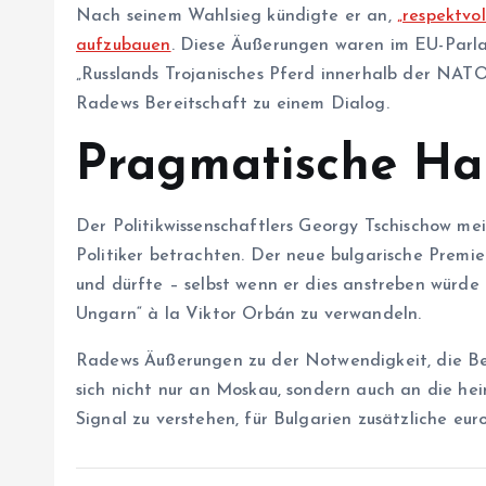
Nach seinem Wahlsieg kündigte er an,
„respektvo
aufzubauen
. Diese Äußerungen waren im EU-Parlam
„Russlands Trojanisches Pferd innerhalb der NAT
Radews Bereitschaft zu einem Dialog.
Pragmatische Ha
Der Politikwissenschaftlers Georgy Tschischow mei
Politiker betrachten. Der neue bulgarische Premi
und dürfte – selbst wenn er dies anstreben würde 
Ungarn“ à la Viktor Orbán zu verwandeln.
Radews Äußerungen zu der Notwendigkeit, die Bez
sich nicht nur an Moskau, sondern auch an die hei
Signal zu verstehen, für Bulgarien zusätzliche eu