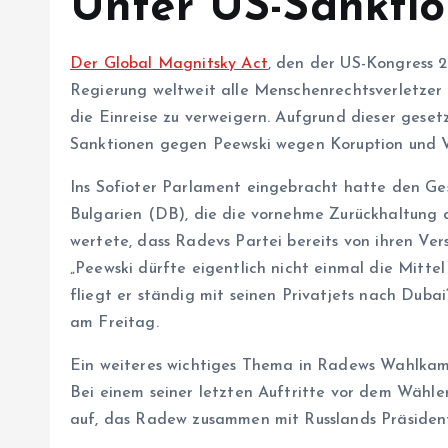
Unter US-Sankti
Der Global Magnitsky Act
, den der US-Kongress 2
Regierung weltweit alle Menschenrechtsverletzer
die Einreise zu verweigern. Aufgrund dieser ges
Sanktionen gegen Peewski wegen Koruption und V
Ins Sofioter Parlament eingebracht hatte den Ge
Bulgarien (DB), die die vornehme Zurückhaltung
wertete, dass Radevs Partei bereits von ihren Vers
„Peewski dürfte eigentlich nicht einmal die Mitt
fliegt er ständig mit seinen Privatjets nach Duba
am Freitag.
Ein weiteres wichtiges Thema in Radews Wahlkam
Bei einem seiner letzten Auftritte vor dem Wähle
auf, das Radew zusammen mit Russlands Präsident