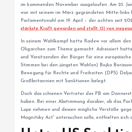
im kommenden November ausgelaufen. Am 23. Ja
war mit seinem im März gegründeten Mitte-links-B
Parlamentswahl am 19. April – der achten seit 20
stärkste Kraft geworden und stellt 131 von insg
In seinem Wahlkampf hatte Radew vor allem den 
Oligarchen zum Thema gemacht. Adressiert hatte
und Vorsitzenden der Bürger für eine europäische
Stimmen bei den jüngsten Wahlen) Bojko Borisso
Bewegung für Rechte und Freiheiten (DPS) Deljan
Großbritannien mit Sanktionen belegt.
Doch das schienen Vertreter des PB am Donnersta
haben. Bei einer Abstimmung darüber, ob das Pa
Lupe nehmen und dessen mögliche Verstöße gege
Magnitsky Act“ untersuchen solle, enthielten sic