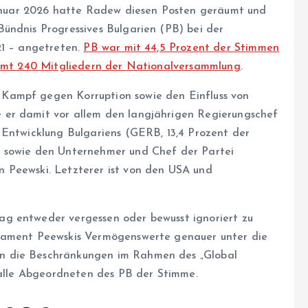
nuar 2026 hatte Radew diesen Posten geräumt und
ündnis Progressives Bulgarien (PB) bei der
21 – angetreten.
PB war mit 44,5 Prozent der Stimmen
esamt 240 Mitgliedern der Nationalversammlung
.
Kampf gegen Korruption sowie den Einfluss von
 er damit vor allem den langjährigen Regierungschef
 Entwicklung Bulgariens (GERB, 13,4 Prozent der
w sowie den Unternehmer und Chef der Partei
 Peewski. Letzterer ist von den USA und
g entweder vergessen oder bewusst ignoriert zu
rlament Peewskis Vermögenswerte genauer unter die
n die Beschränkungen im Rahmen des „Global
h alle Abgeordneten des PB der Stimme.