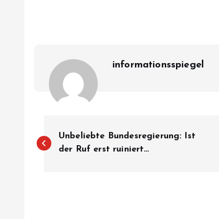
informationsspiegel
P
Unbeliebte Bundesregierung: Ist
o
der Ruf erst ruiniert…
s
t