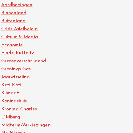
Aardbevingen
Binnenland
Buitenland
Crisis Asielbeleid
Cultuur & Media
Economie
Einde Rutte Iv
Grensoverschrijdend
Gronings Gas
Jaarwisseling
Keti Koti
Klimaat
Koningshuis
Kroning Charles
L1Mburg
Midterm-Verkiezingen