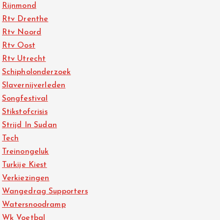
Rijnmond
Rtv Drenthe
Rtv Noord
Rtv Oost
Rtv Utrecht
Schipholonderzoek
Slavernijverleden
Songfestival
Stikstofcrisis
Strijd In Sudan
Tech
Treinongeluk
Turkije Kiest
Verkiezingen
Wangedrag Supporters
Watersnoodramp
Wk Voetbal