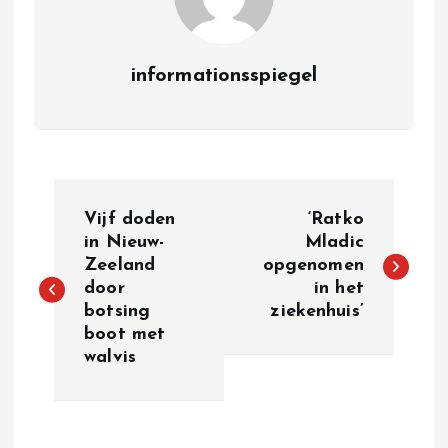
informationsspiegel
P
Vijf doden
‘Ratko
o
in Nieuw-
Mladic
Zeeland
opgenomen
door
in het
s
botsing
ziekenhuis’
boot met
t
walvis
n
a