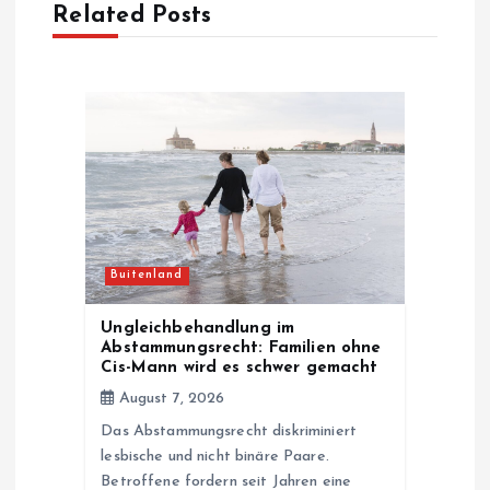
Related Posts
v
i
g
a
t
Buitenland
i
Ungleichbehandlung im
Abstammungsrecht: Familien ohne
o
Cis-Mann wird es schwer gemacht
August 7, 2026
n
Das Abstammungsrecht diskriminiert
lesbische und nicht binäre Paare.
Betroffene fordern seit Jahren eine