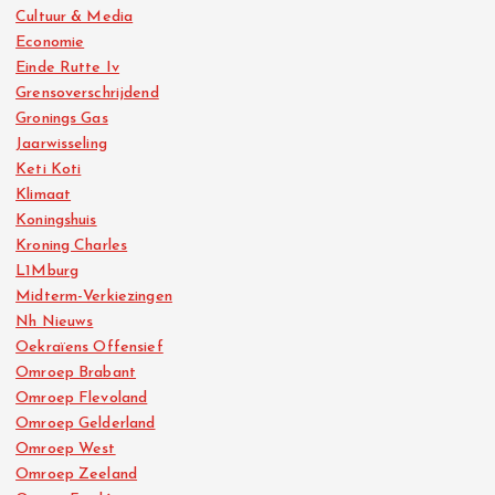
Cultuur & Media
Economie
Einde Rutte Iv
Grensoverschrijdend
Gronings Gas
Jaarwisseling
Keti Koti
Klimaat
Koningshuis
Kroning Charles
L1Mburg
Midterm-Verkiezingen
Nh Nieuws
Oekraïens Offensief
Omroep Brabant
Omroep Flevoland
Omroep Gelderland
Omroep West
Omroep Zeeland