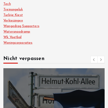
Tech
Treinongeluk
Turkije Kiest
Verkiezingen
Wangedrag Supporters
Watersnoodramp
Wk Voetbal
Woningcorporaties
Nicht verpassen