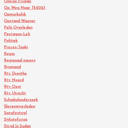
Omrop Fryslân
Op Weg Naar Tk2023
Opmerkelijk
Opstand Wagner
Pelé Overleden
Pentagon-Lek
Politiek
Proces-Taghi
Regio
Regionaal nieuws
Rijnmond
Rtv Drenthe
Rtv Noord
Rtv Oost
Rtv Utrecht
Schipholonderzoek
Slavernijverleden
Songfestival
Stikstofcrisis
Strijd In Sudan