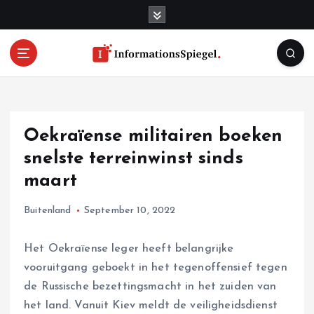
S
k
i
p
t
o
c
o
Oekraïense militairen boeken
n
t
snelste terreinwinst sinds
e
maart
n
t
Buitenland
September 10, 2022
Het Oekraïense leger heeft belangrijke
vooruitgang geboekt in het tegenoffensief tegen
de Russische bezettingsmacht in het zuiden van
het land. Vanuit Kiev meldt de veiligheidsdienst