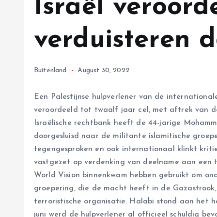
Israël veroord
verduisteren 
Buitenland
August 30, 2022
Een Palestijnse hulpverlener van de internationale c
veroordeeld tot twaalf jaar cel, met aftrek van d
Israëlische rechtbank heeft de 44-jarige Mohamm
doorgesluisd naar de militante islamitische groep
tegengesproken en ook internationaal klinkt kriti
vastgezet op verdenking van deelname aan een terr
World Vision binnenkwam hebben gebruikt om ond
groepering, die de macht heeft in de Gazastrook,
terroristische organisatie. Halabi stond aan het 
juni werd de hulpverlener al officieel schuldig b