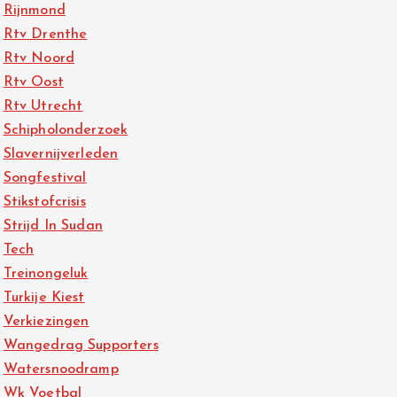
Rijnmond
Rtv Drenthe
Rtv Noord
Rtv Oost
Rtv Utrecht
Schipholonderzoek
Slavernijverleden
Songfestival
Stikstofcrisis
Strijd In Sudan
Tech
Treinongeluk
Turkije Kiest
Verkiezingen
Wangedrag Supporters
Watersnoodramp
Wk Voetbal