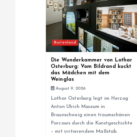
v
i
Buitenland
g
Die Wunderkammer von Lothar
a
Osterburg: Vom Bildrand kuckt
das Mädchen mit dem
Weinglas
t
August 9, 2026
i
Lothar Osterburg legt im Herzog
Anton Ulrich Museum in
Braunschweig einen traumschönen
o
Parcours durch die Kunstgeschichte
– mit irritierendem Maßstab.
n