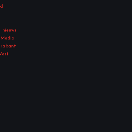
nd
 nieuws
 Media
rabant
West