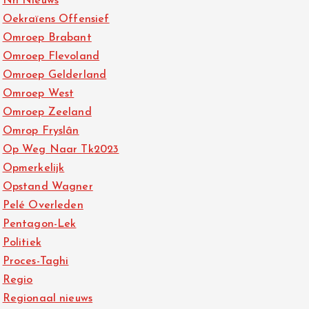
Nh Nieuws
Oekraïens Offensief
Omroep Brabant
Omroep Flevoland
Omroep Gelderland
Omroep West
Omroep Zeeland
Omrop Fryslân
Op Weg Naar Tk2023
Opmerkelijk
Opstand Wagner
Pelé Overleden
Pentagon-Lek
Politiek
Proces-Taghi
Regio
Regionaal nieuws