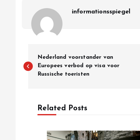
informationsspiegel
P
Nederland voorstander van
o
Europees verbod op visa voor
Russische toeristen
s
t
Related Posts
n
a