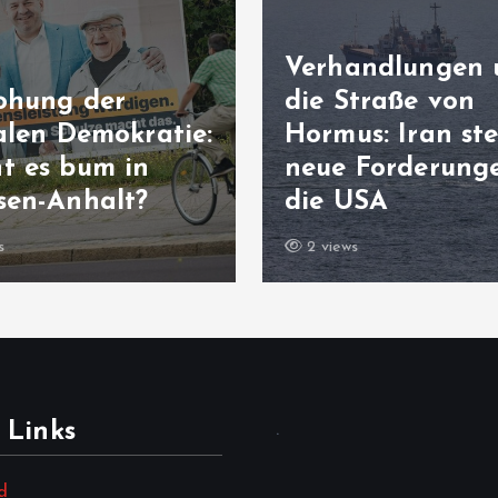
Verhandlungen
ohung der
die Straße von
alen Demokratie:
Hormus: Iran ste
t es bum in
neue Forderung
sen-Anhalt?
die USA
s
2 views
 Links
.
d