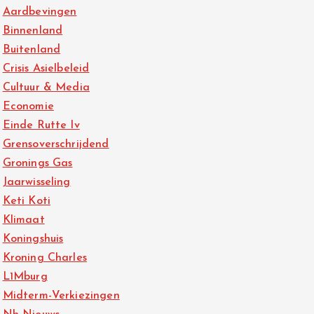
Aardbevingen
Binnenland
Buitenland
Crisis Asielbeleid
Cultuur & Media
Economie
Einde Rutte Iv
Grensoverschrijdend
Gronings Gas
Jaarwisseling
Keti Koti
Klimaat
Koningshuis
Kroning Charles
L1Mburg
Midterm-Verkiezingen