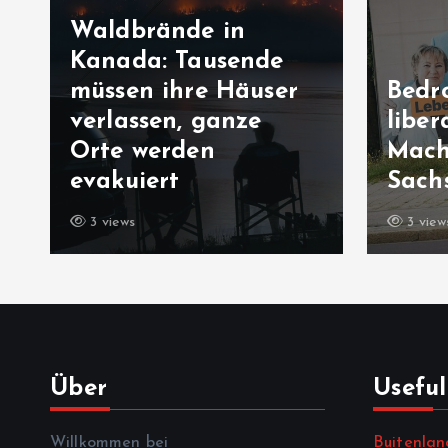
Waldbrände in
Kanada: Tausende
müssen ihre Häuser
Bedr
verlassen, ganze
liber
Orte werden
Mach
evakuiert
Sach
3 views
3 view
Über
Useful
Willkommen bei
Buitenlan