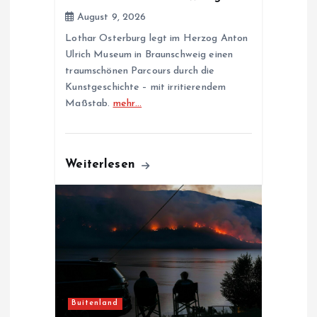
o
August 9, 2026
n
Lothar Osterburg legt im Herzog Anton
Ulrich Museum in Braunschweig einen
traumschönen Parcours durch die
Kunstgeschichte – mit irritierendem
Maßstab.
mehr…
Weiterlesen
Buitenland