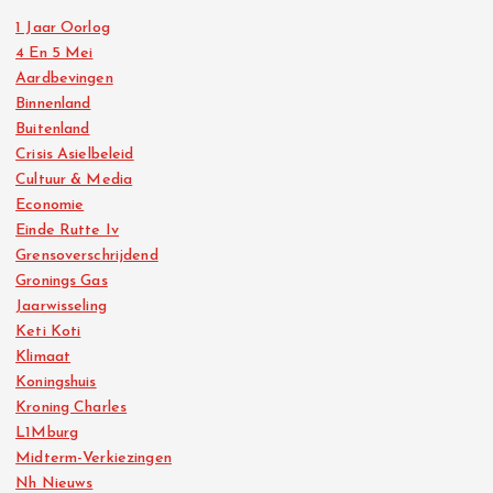
1 Jaar Oorlog
4 En 5 Mei
Aardbevingen
Binnenland
Buitenland
Crisis Asielbeleid
Cultuur & Media
Economie
Einde Rutte Iv
Grensoverschrijdend
Gronings Gas
Jaarwisseling
Keti Koti
Klimaat
Koningshuis
Kroning Charles
L1Mburg
Midterm-Verkiezingen
Nh Nieuws