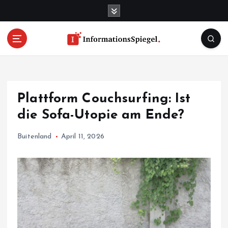
S
k
i
p
t
o
c
o
Plattform Couchsurfing: Ist
n
t
die Sofa-Utopie am Ende?
e
n
Buitenland
April 11, 2026
t