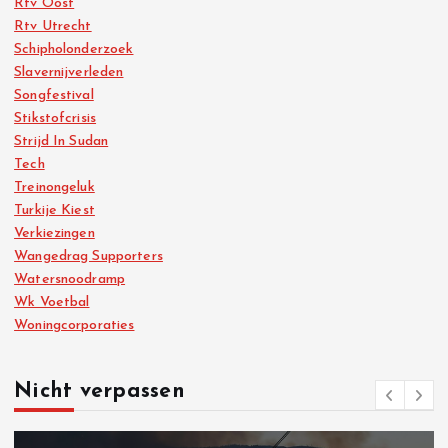
Rtv Oost
Rtv Utrecht
Schipholonderzoek
Slavernijverleden
Songfestival
Stikstofcrisis
Strijd In Sudan
Tech
Treinongeluk
Turkije Kiest
Verkiezingen
Wangedrag Supporters
Watersnoodramp
Wk Voetbal
Woningcorporaties
Nicht verpassen