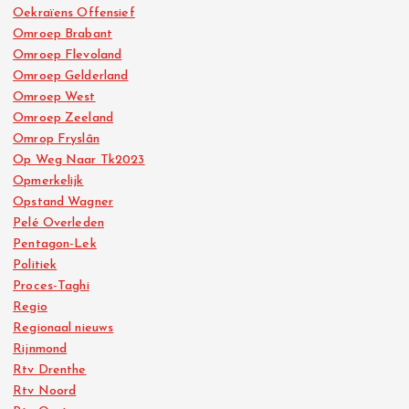
Oekraïens Offensief
Omroep Brabant
Omroep Flevoland
Omroep Gelderland
Omroep West
Omroep Zeeland
Omrop Fryslân
Op Weg Naar Tk2023
Opmerkelijk
Opstand Wagner
Pelé Overleden
Pentagon-Lek
Politiek
Proces-Taghi
Regio
Regionaal nieuws
Rijnmond
Rtv Drenthe
Rtv Noord