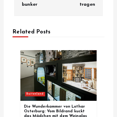
t
bunker
tragen
n
a
Related Posts
v
i
g
a
t
Buitenland
i
Die Wunderkammer von Lothar
Osterburg: Vom Bildrand kuckt
das Mädchen mit dem Weinglas