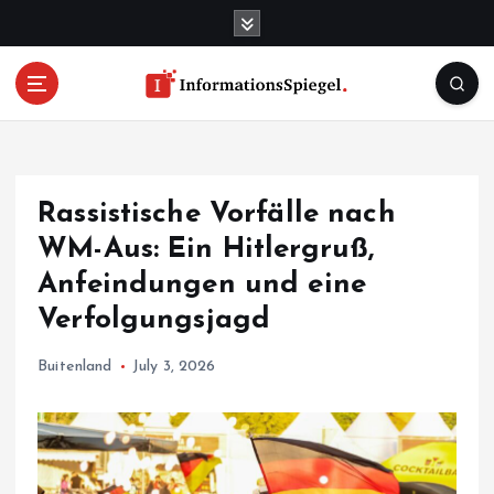
S
k
i
p
t
o
c
o
Rassistische Vorfälle nach
n
t
WM-Aus: Ein Hitlergruß,
e
Anfeindungen und eine
n
Verfolgungsjagd
t
Buitenland
July 3, 2026