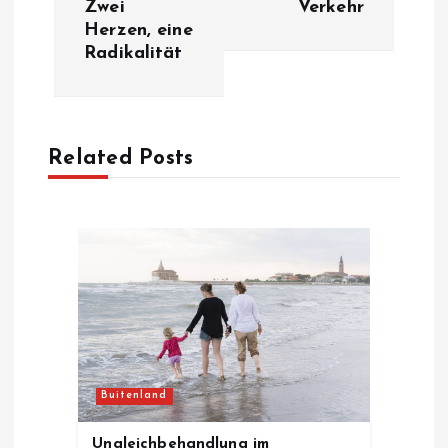
Zwei
Verkehr
t
Herzen, eine
Radikalität
n
a
Related Posts
v
i
g
a
t
Buitenland
i
Ungleichbehandlung im