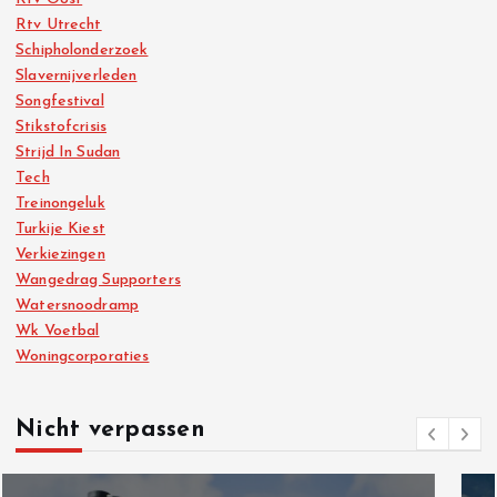
Rtv Utrecht
Schipholonderzoek
Slavernijverleden
Songfestival
Stikstofcrisis
Strijd In Sudan
Tech
Treinongeluk
Turkije Kiest
Verkiezingen
Wangedrag Supporters
Watersnoodramp
Wk Voetbal
Woningcorporaties
Nicht verpassen