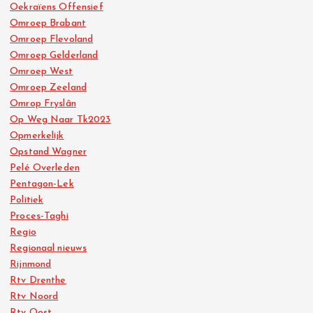
Oekraïens Offensief
Omroep Brabant
Omroep Flevoland
Omroep Gelderland
Omroep West
Omroep Zeeland
Omrop Fryslân
Op Weg Naar Tk2023
Opmerkelijk
Opstand Wagner
Pelé Overleden
Pentagon-Lek
Politiek
Proces-Taghi
Regio
Regionaal nieuws
Rijnmond
Rtv Drenthe
Rtv Noord
Rtv Oost