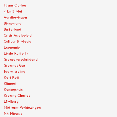
1 Jaar Oorlog
4 En 5 Mei
Aardbevingen
Binnenland
Buitenland
Crisis Asielbeleid
Cultuur & Media
Economie
Einde Rutte Iv
Grensoverschrijdend
Gronings Gas
Jaarwisseling
Keti Koti
Klimaat
Koningshuis
Kroning Charles
L1Mburg
Midterm-Verkiezingen
Nh Nieuws