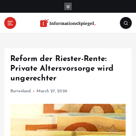
S
k
i
p
t
o
c
o
Reform der Riester-Rente:
n
t
Private Altersvorsorge wird
e
ungerechter
n
t
Buitenland
March 27, 2026