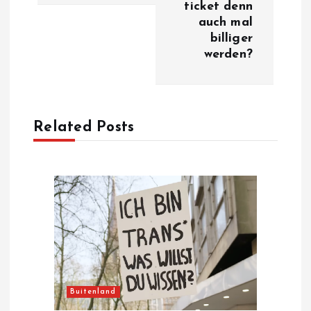
t
ticket denn
auch mal
n
billiger
werden?
a
v
Related Posts
i
g
a
t
i
Buitenland
o