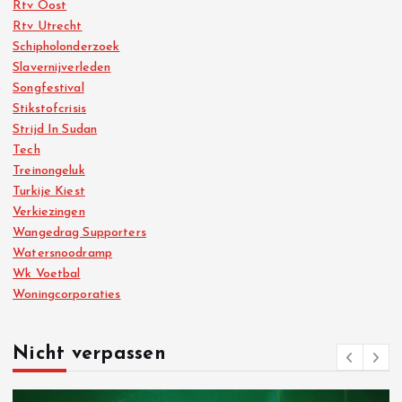
Rtv Oost
Rtv Utrecht
Schipholonderzoek
Slavernijverleden
Songfestival
Stikstofcrisis
Strijd In Sudan
Tech
Treinongeluk
Turkije Kiest
Verkiezingen
Wangedrag Supporters
Watersnoodramp
Wk Voetbal
Woningcorporaties
Nicht verpassen