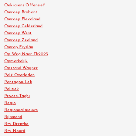
Oekraïens Offensief
Omroep Brabant
Omroep Flevoland
Omroep Gelderland
Omroep West
Omroep Zeeland
Omrop Fryslân
Op Weg Naar Tk2023
Opmerkelijk
Opstand Wagner
Pelé Overleden
Pentagon-Lek
Politiek
Proces-Taghi
Regio
Regionaal nieuws
Rijnmond
Rtv Drenthe
Rtv Noord