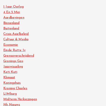
1 Jaar Oorlog
4 En 5 Mei
Aardbevingen
Binnenland
Buitenland
Crisis Asielbeleid
Cultuur & Media
Economie
Einde Rutte Iv
Grensoverschrijdend
Gronings Gas
Jaarwisseling
Keti Koti
Klimaat
Koningshuis
Kroning Charles
L1Mburg
Midterm-Verkiezingen
Nh Nieuws