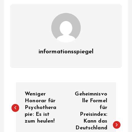
informationsspiegel
P
Weniger
Geheimnisvo
o
Honorar für
lle Formel
Psychothera
für
pie: Es ist
Preisindex:
s
zum heulen!
Kann das
Deutschland