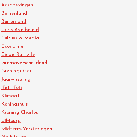
Aardbevingen
Binnenland
Buitenland
Crisis Asielbeleid
Cultuur & Media
Economie
Einde Rutte Iv
Grensoverschrijdend
Gronings Gas
Jaarwisseling
Keti Koti
Klimaat
Koningshuis
Kroning Charles
L1Mburg
Midterm-Verkiezingen