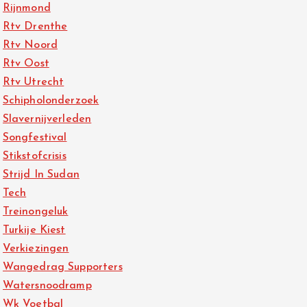
Rijnmond
Rtv Drenthe
Rtv Noord
Rtv Oost
Rtv Utrecht
Schipholonderzoek
Slavernijverleden
Songfestival
Stikstofcrisis
Strijd In Sudan
Tech
Treinongeluk
Turkije Kiest
Verkiezingen
Wangedrag Supporters
Watersnoodramp
Wk Voetbal