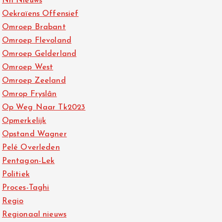
Nh Nieuws
Oekraïens Offensief
Omroep Brabant
Omroep Flevoland
Omroep Gelderland
Omroep West
Omroep Zeeland
Omrop Fryslân
Op Weg Naar Tk2023
Opmerkelijk
Opstand Wagner
Pelé Overleden
Pentagon-Lek
Politiek
Proces-Taghi
Regio
Regionaal nieuws