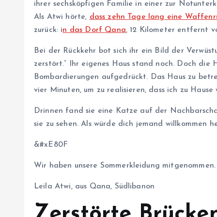
ihrer sechsköpfigen Familie in einer zur Notunte
Als Atwi hörte,
dass zehn Tage lang eine Waffenru
zurück: i
n das Dorf Qana
, 12 Kilometer entfernt v
Bei der Rückkehr bot sich ihr ein Bild der Verwüst
zerstört.“ Ihr eigenes Haus stand noch. Doch die 
Bombardierungen aufgedrückt. Das Haus zu betrete
vier Minuten, um zu realisieren, dass ich zu Hause 
Drinnen fand sie eine Katze auf der Nachbarschaf
sie zu sehen. Als würde dich jemand willkommen he
&#xE80F
Wir haben unsere Sommerkleidung mitgenommen. Vi
Leila Atwi, aus Qana, Südlibanon
Zerstörte Brücke