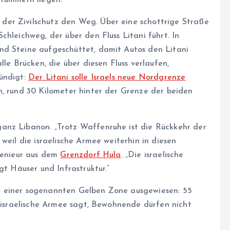
er Zivilschutz den Weg. Über eine schottrige Straße
chleichweg, der über den Fluss Litani führt. In
nd Steine aufgeschüttet, damit Autos den Litani
lle Brücken, die über diesen Fluss verlaufen,
ündigt:
Der Litani solle Israels neue Nordgrenze
n, rund 30 Kilometer hinter der Grenze der beiden
anz Libanon. „Trotz Waffenruhe ist die Rückkehr der
weil die israelische Armee weiterhin in diesen
ngenieur aus dem
Grenzdorf Hula
. „Die israelische
gt Häuser und Infrastruktur.“
e einer sogenannten Gelben Zone ausgewiesen: 55
e israelische Armee sagt, Bewohnende dürfen nicht