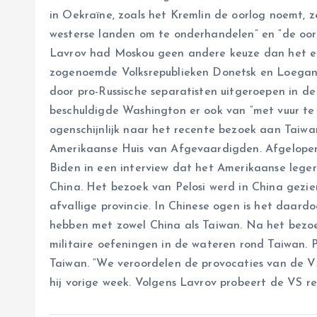
in Oekraïne, zoals het Kremlin de oorlog noemt, 
westerse landen om te onderhandelen” en “de oorl
Lavrov had Moskou geen andere keuze dan het e
zogenoemde Volksrepublieken Donetsk en Loegansk 
door pro-Russische separatisten uitgeroepen in d
beschuldigde Washington er ook van “met vuur te
ogenschijnlijk naar het recente bezoek aan Taiwa
Amerikaanse Huis van Afgevaardigden. Afgelopen
Biden in een interview dat het Amerikaanse leger
China. Het bezoek van Pelosi werd in China gezie
afvallige provincie. In Chinese ogen is het daardo
hebben met zowel China als Taiwan. Na het bezo
militaire oefeningen in de wateren rond Taiwan. 
Taiwan. “We veroordelen de provocaties van de V
hij vorige week. Volgens Lavrov probeert de VS reg