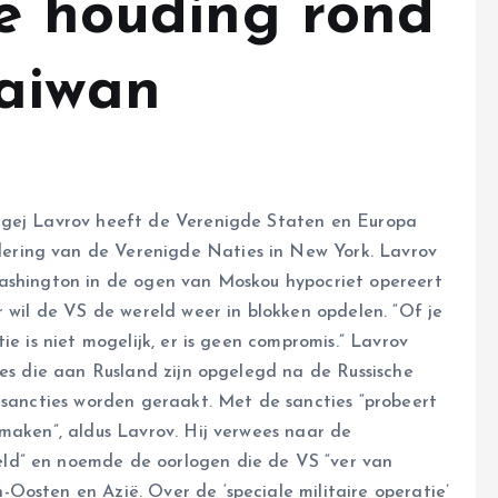
se houding rond
Taiwan
rgej Lavrov heeft de Verenigde Staten en Europa
ring van de Verenigde Naties in New York. Lavrov
Washington in de ogen van Moskou hypocriet opereert
r wil de VS de wereld weer in blokken opdelen. “Of je
ie is niet mogelijk, er is geen compromis.” Lavrov
ies die aan Rusland zijn opgelegd na de Russische
e sancties worden geraakt. Met de sancties “probeert
 maken”, aldus Lavrov. Hij verwees naar de
ld” en noemde de oorlogen die de VS “ver van
osten en Azië. Over de ‘speciale militaire operatie’