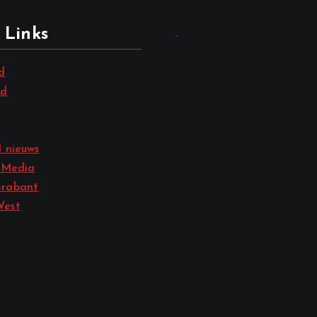
 Links
.
d
nd
 nieuws
 Media
rabant
West