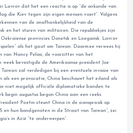
zei Lavrov dat het een reactie is op “de onkunde van
og die Kiev tegen zijn eigen mensen voert”. Volgens
rkennen van de onafhankelijkheid van de
en het sturen van militairen. Die republiekjes zijn
e Oekraïense provincies Donetsk en Loegansk. Lavrov
 spelen” als het gaat om Taiwan. Daarmee verwees hij
n van Nancy Pelosi, de voorzitter van het
 week bevestigde de Amerikaanse president Joe
 Taiwan zal verdedigen bij een eventuele invasie van
n als een provocatie; China beschouwt het eiland als
or niet mogelijk officiële diplomatieke banden te
ek begin augustus begon China aan een reeks
President Poetin steunt China in de aanspraak op
S en hun bondgenoten in de Straat van Taiwan”, zei
io’s in Azië “te onderwerpen”.