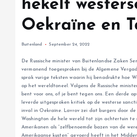
hekelt wester
Oekraïne en 
Buitenland
September 24, 2022
De Russische minister van Buitenlandse Zaken Se
vermanend toegesproken bij de Algemene Vergade
sprak vurige teksten waarin hij benadrukte hoe 
op het wereldtoneel. Volgens de Russische ministe
bent voor ons, of je bent tegen ons. Een derde opt
leverde uitgesproken kritiek op de westerse sanct
inval in Oekraïne. Lavrov zei dat burgers door d
Washington de hele wereld tot zijn achtertuin te
Amerikanen als “zelfbenoemde bazen van de were
Amerikaanse kusten” gevoerd heeft in het Midden-O