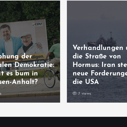
Verhandlungen
ohung der
die Straße von
alen Demokratie:
Hormus: Iran ste
t es bum in
neue Forderung
sen-Anhalt?
die USA
s
7 views