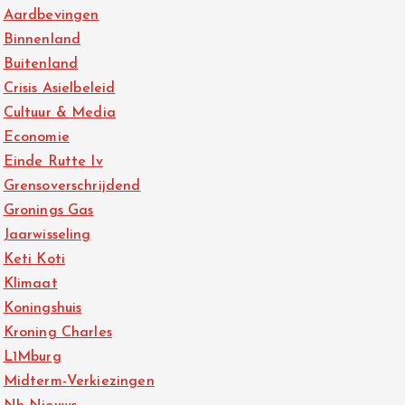
Aardbevingen
Binnenland
Buitenland
Crisis Asielbeleid
Cultuur & Media
Economie
Einde Rutte Iv
Grensoverschrijdend
Gronings Gas
Jaarwisseling
Keti Koti
Klimaat
Koningshuis
Kroning Charles
L1Mburg
Midterm-Verkiezingen