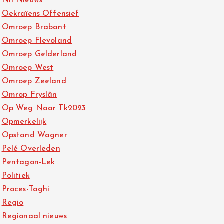
Nh Nieuws
Oekraïens Offensief
Omroep Brabant
Omroep Flevoland
Omroep Gelderland
Omroep West
Omroep Zeeland
Omrop Fryslân
Op Weg Naar Tk2023
Opmerkelijk
Opstand Wagner
Pelé Overleden
Pentagon-Lek
Politiek
Proces-Taghi
Regio
Regionaal nieuws