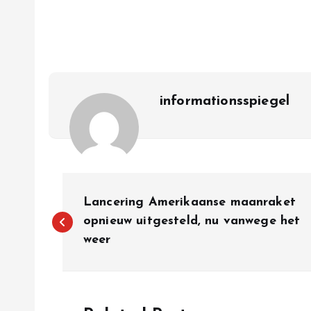
informationsspiegel
P
Lancering Amerikaanse maanraket
o
opnieuw uitgesteld, nu vanwege het
weer
s
t