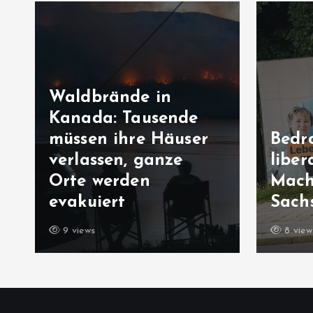
Waldbrände in
Kanada: Tausende
müssen ihre Häuser
Bedr
verlassen, ganze
liber
Orte werden
Mach
evakuiert
Sach
9 views
8 view