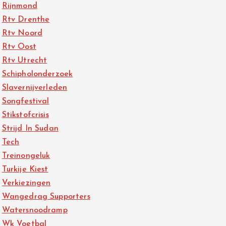
Rijnmond
Rtv Drenthe
Rtv Noord
Rtv Oost
Rtv Utrecht
Schipholonderzoek
Slavernijverleden
Songfestival
Stikstofcrisis
Strijd In Sudan
Tech
Treinongeluk
Turkije Kiest
Verkiezingen
Wangedrag Supporters
Watersnoodramp
Wk Voetbal