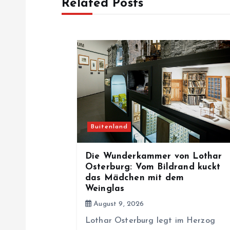
Related Posts
n
a
v
i
Buitenland
g
Die Wunderkammer von Lothar
a
Osterburg: Vom Bildrand kuckt
das Mädchen mit dem
Weinglas
t
August 9, 2026
i
Lothar Osterburg legt im Herzog