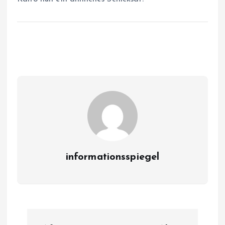
informationsspiegel
P