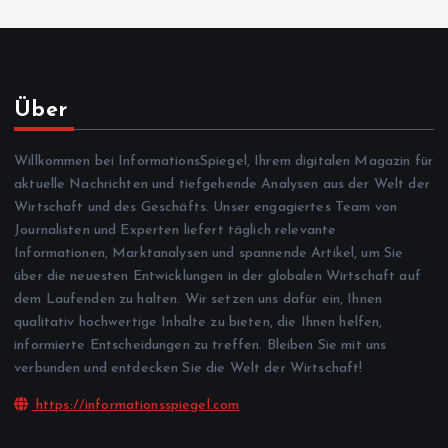
Über
Willkommen bei InformationsSpiegel, Ihrem digitalen Magazin für
aktuelle Nachrichten und tiefgehende Analysen aus der Welt der
Wirtschaft und des Geschäfts. Unser engagiertes Team von
Journalisten und Experten liefert täglich relevante
Informationen, Marktanalysen und spannende Artikel, um Sie
über die neuesten Entwicklungen in der globalen Wirtschaft auf
dem Laufenden zu halten. Wir setzen uns dafür ein, Ihnen
qualitativ hochwertige Inhalte zu bieten, die Ihnen helfen,
informierte Entscheidungen zu treffen. Bleiben Sie mit uns
verbunden und entdecken Sie die Welt der Wirtschaft!
https://informationsspiegel.com