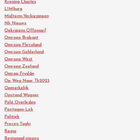
Kroning Charles
L1Mburg
Midterm-Verkiezingen
Nh Nieuws
Oekraïens Offensief
Omroep Brabant
Omroep Flevoland
Omroep Gelderland
Omroep West
Omroep Zeeland
Omrop Fryslân
Op Weg Naar Tk2023
Opmerkelijk
Opstand Wagner
Pelé Overleden
Pentagon-Lek
Politiek
Proces-Taghi
Regio
Regionaal nieuws