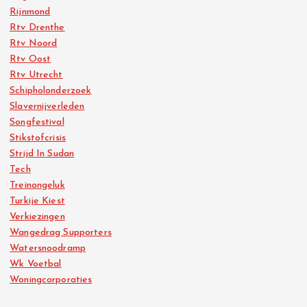
Rijnmond
Rtv Drenthe
Rtv Noord
Rtv Oost
Rtv Utrecht
Schipholonderzoek
Slavernijverleden
Songfestival
Stikstofcrisis
Strijd In Sudan
Tech
Treinongeluk
Turkije Kiest
Verkiezingen
Wangedrag Supporters
Watersnoodramp
Wk Voetbal
Woningcorporaties