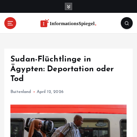
S
k
i
p
t
o
c
o
Sudan-Flüchtlinge in
n
t
Ägypten: Deportation oder
e
Tod
n
t
Buitenland
April 12, 2026