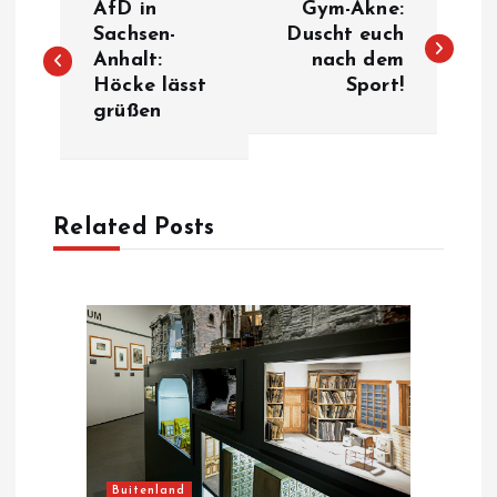
AfD in
Gym-Akne:
o
Sachsen-
Duscht euch
Anhalt:
nach dem
Höcke lässt
Sport!
s
grüßen
t
n
Related Posts
a
v
i
g
a
Buitenland