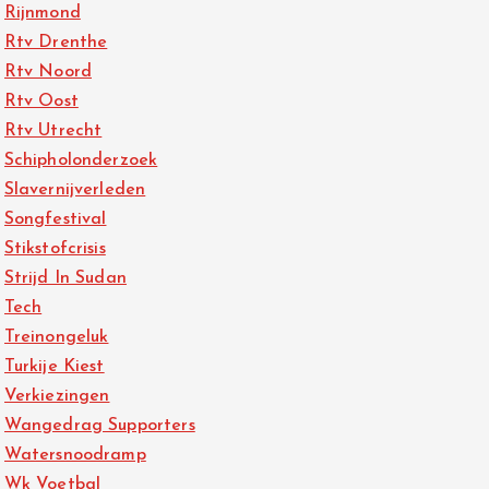
Rijnmond
Rtv Drenthe
Rtv Noord
Rtv Oost
Rtv Utrecht
Schipholonderzoek
Slavernijverleden
Songfestival
Stikstofcrisis
Strijd In Sudan
Tech
Treinongeluk
Turkije Kiest
Verkiezingen
Wangedrag Supporters
Watersnoodramp
Wk Voetbal