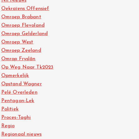
Nh Nieuws
Oekraïens Offensief
Omroep Brabant
Omroep Flevoland
Omroep Gelderland
Omroep West
Omroep Zeeland
Omrop Fryslân
Op Weg Naar Tk2023
Opmerkelijk
Opstand Wagner
Pelé Overleden
Pentagon-Lek
Politiek
Proces-Taghi
Regio
Regionaal nieuws