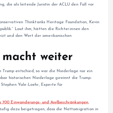
ng, die als leitende Juristin der ACLU den Fall vor
onservativen Thinktanks Heritage Foundation, Kevin
ublik.“ Laut ihm, hätten die Rich­te­r:in­nen den
eizt und den Wert der amerikanischen
 macht weiter
Trump entschied, so war die Niederlage nur ein
inbar historischen Niederlage gewinnt die Trump-
 Stephen Yale-Loehr, Experte für
s 700 Einwanderungs- und Asylbeschränkungen,
fig dazu beigetragen, dass die Nettomigration in