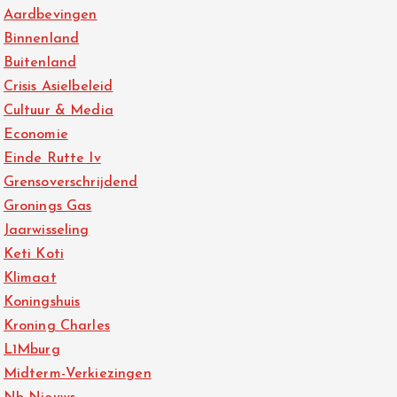
Aardbevingen
Binnenland
Buitenland
Crisis Asielbeleid
Cultuur & Media
Economie
Einde Rutte Iv
Grensoverschrijdend
Gronings Gas
Jaarwisseling
Keti Koti
Klimaat
Koningshuis
Kroning Charles
L1Mburg
Midterm-Verkiezingen