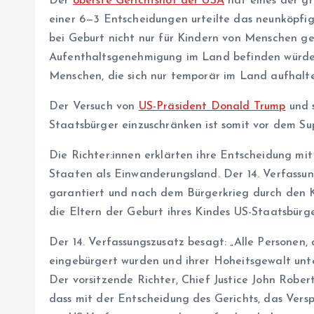
Der
oberste Gerichtshof der USA
hat eines der g
einer 6—3 Entscheidungen urteilte das neunköpfig
bei Geburt nicht nur für Kindern von Menschen ge
Aufenthaltsgenehmigung im Land befinden würden
Menschen, die sich nur temporär im Land aufhalte
Der Versuch von
US-Präsident Donald Trump
und 
Staatsbürger einzuschränken ist somit vor dem S
Die Rich­te­r:in­nen erklärten ihre Entscheidung m
Staaten als Einwanderungsland. Der 14. Verfassun
garantiert und nach dem Bürgerkrieg durch den K
die Eltern der Geburt ihres Kindes US-Staatsbürge
Der 14. Verfassungszusatz besagt: „Alle Personen,
eingebürgert wurden und ihrer Hoheitsgewalt unte
Der vorsitzende Richter, Chief Justice John Robert
dass mit der Entscheidung des Gerichts, das Versp