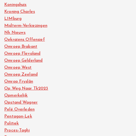
Koningshuis
Kroning Charles
L1Mburg
Midterm-Verkiezingen
Nh Nieuws
Oekraïens Offensief
Omroep Brabant
Omroep Flevoland
Omroep Gelderland
Omroep West
Omroep Zeeland
Omrop Fryslân
Op Weg Naar Tk2023
Opmerkelijk
Opstand Wagner
Pelé Overleden
Pentagon-Lek
Politiek
Proces-Taghi