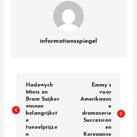
informationsspiegel
P
Hadewych
Emmy’s
o
Minis en
voor
Bram Suijker
Amerikaans
winnen
e
s
belangrijkst
dramaserie
e
Succession
t
toneelprijze
en
n
Koreaanse