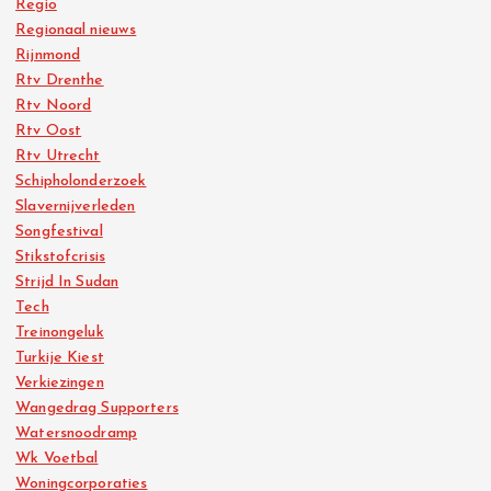
Regio
Regionaal nieuws
Rijnmond
Rtv Drenthe
Rtv Noord
Rtv Oost
Rtv Utrecht
Schipholonderzoek
Slavernijverleden
Songfestival
Stikstofcrisis
Strijd In Sudan
Tech
Treinongeluk
Turkije Kiest
Verkiezingen
Wangedrag Supporters
Watersnoodramp
Wk Voetbal
Woningcorporaties