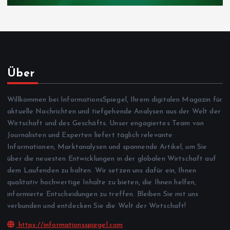
Über
Willkommen bei InformationsSpiegel, Ihrem digitalen Magazin für
aktuelle Nachrichten und tiefgehende Analysen aus der Welt der
Wirtschaft und des Geschäfts. Unser engagiertes Team von
Journalisten und Experten liefert täglich relevante
Informationen, Marktanalysen und spannende Artikel, um Sie
über die neuesten Entwicklungen in der globalen Wirtschaft auf
dem Laufenden zu halten. Wir setzen uns dafür ein, Ihnen
qualitativ hochwertige Inhalte zu bieten, die Ihnen helfen,
informierte Entscheidungen zu treffen. Bleiben Sie mit uns
verbunden und entdecken Sie die Welt der Wirtschaft!
https://informationsspiegel.com