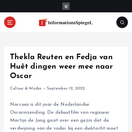
S
k
i
p
t
o
c
o
Thekla Reuten en Fedja van
n
t
Huêt dingen weer mee naar
e
Oscar
n
t
Cultuur & Media
September 12, 2022
Narcosis is dit jaar de Nederlandse
Oscarinzending. De debuutfilm van regisseur
Martijn de Jong gaat over een gezin dat de
verdwijning van de vader bij een duiktocht moet