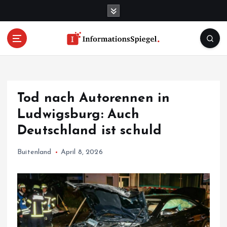
S
k
i
p
t
o
c
o
Tod nach Autorennen in
n
t
Ludwigsburg: Auch
e
Deutschland ist schuld
n
t
Buitenland
April 8, 2026