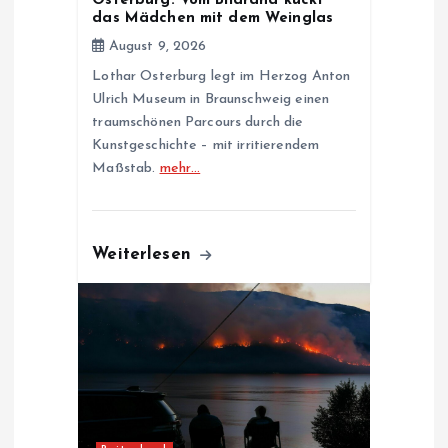
Osterburg: Vom Bildrand kuckt
o
das Mädchen mit dem Weinglas
August 9, 2026
n
Lothar Osterburg legt im Herzog Anton
Ulrich Museum in Braunschweig einen
traumschönen Parcours durch die
Kunstgeschichte – mit irritierendem
Maßstab.
mehr…
Weiterlesen