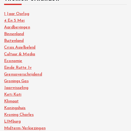
1 Jaar Oorlog
4 En 5 Mei
Aardbevingen
Binnenland
Buitenland
Crisis Asielbeleid
Cultuur & Media
Economie
Einde Rutte Iv
Grensoverschrijdend
Gronings Gas
Jaarwisseling
Keti Koti
Klimaat
Koningshuis
Kroning Charles
L1Mburg
Midterm-Verkiezingen