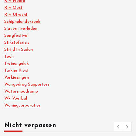
Rtv Noord
Rtv Oost
Rtv Utrecht
Schipholonderzoek
Slavernijverleden
Songfestival
Stikstofcrisis
Strijd In Sudan
Tech
Treinongeluk
Turkije Kiest
Verkiezingen
Wangedrag Supporters
Watersnoodramp
Wk Voetbal
Woningcorporaties
Nicht verpassen