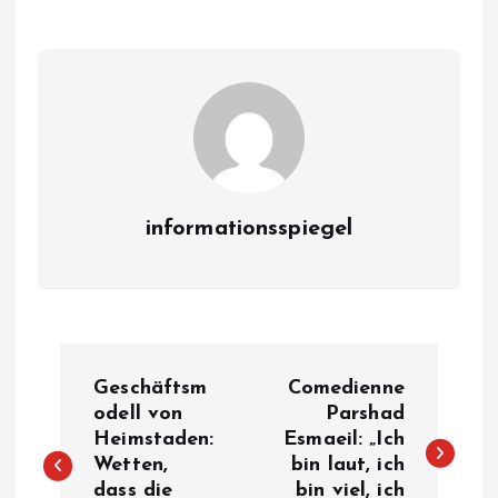
informationsspiegel
P
Geschäftsm
Comedienne
o
odell von
Parshad
Heimstaden:
Esmaeil: „Ich
Wetten,
bin laut, ich
s
dass die
bin viel, ich