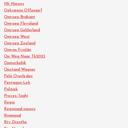
Nh Nieuws
Oekraïens Offensief
Omroep Brabant
Omroep Flevoland
Omroep Gelderland
Omroep West
Omroep Zeeland
Omrop Fryslân
Op Weg Naar Tk2023
Opmerkelijk
Opstand Wagner
Pelé Overleden
Pentagon-Lek
Politiek
Proces-Taghi
Regio
Regionaal nieuws
Rijnmond
Rtv Drenthe