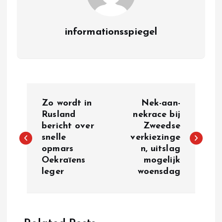
informationsspiegel
P
Zo wordt in
Nek-aan-
o
Rusland
nekrace bij
bericht over
Zweedse
snelle
verkiezinge
s
opmars
n, uitslag
Oekraïens
mogelijk
t
leger
woensdag
n
a