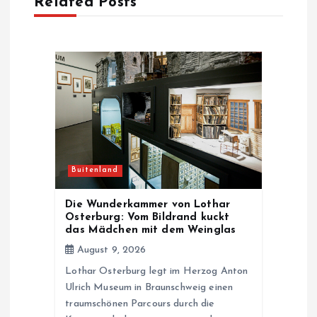
Related Posts
v
i
g
a
t
Buitenland
i
Die Wunderkammer von Lothar
Osterburg: Vom Bildrand kuckt
o
das Mädchen mit dem Weinglas
August 9, 2026
n
Lothar Osterburg legt im Herzog Anton
Ulrich Museum in Braunschweig einen
traumschönen Parcours durch die