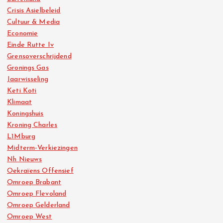
Crisis Asielbeleid
Cultuur & Media
Economie
Einde Rutte Iv
Grensoverschrijdend
Gronings Gas
Jaarwisseling
Keti Koti
Klimaat
Koningshuis
Kroning Charles
L1Mburg
Midterm-Verkiezingen
Nh Nieuws
Oekraïens Offensief
Omroep Brabant
Omroep Flevoland
Omroep Gelderland
Omroep West