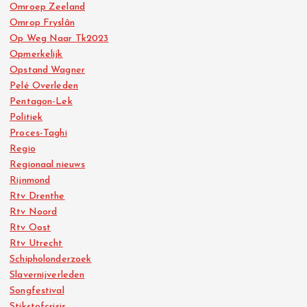
Omroep Zeeland
Omrop Fryslân
Op Weg Naar Tk2023
Opmerkelijk
Opstand Wagner
Pelé Overleden
Pentagon-Lek
Politiek
Proces-Taghi
Regio
Regionaal nieuws
Rijnmond
Rtv Drenthe
Rtv Noord
Rtv Oost
Rtv Utrecht
Schipholonderzoek
Slavernijverleden
Songfestival
Stikstofcrisis