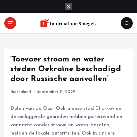
S
k
i
p
t
o
c
o
‘Toevoer stroom en water
n
t
steden Oekraïne beschadigd
e
door Russische aanvallen’
n
t
Buitenland
September 11, 2022
Delen van de Oost-Oekraïense stad Charkov en
de omliggende gebieden hebben gisteravond en
vannacht zonder stroom en water gezeten,
melden de lokale autoriteiten. Ook in andere