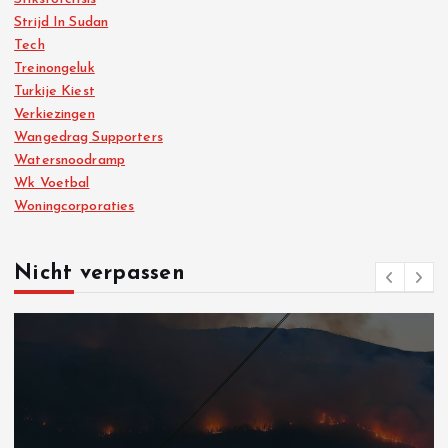
Strijd In Sudan
Tech
Treinongeluk
Turkije Kiest
Verkiezingen
Wangedrag Supporters
Watersnoodramp
Wk Voetbal
Woningcorporaties
Nicht verpassen