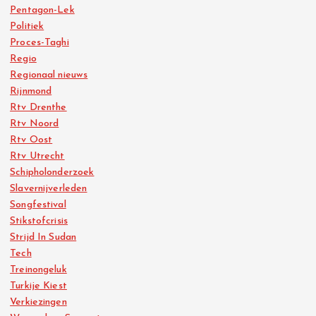
Pentagon-Lek
Politiek
Proces-Taghi
Regio
Regionaal nieuws
Rijnmond
Rtv Drenthe
Rtv Noord
Rtv Oost
Rtv Utrecht
Schipholonderzoek
Slavernijverleden
Songfestival
Stikstofcrisis
Strijd In Sudan
Tech
Treinongeluk
Turkije Kiest
Verkiezingen