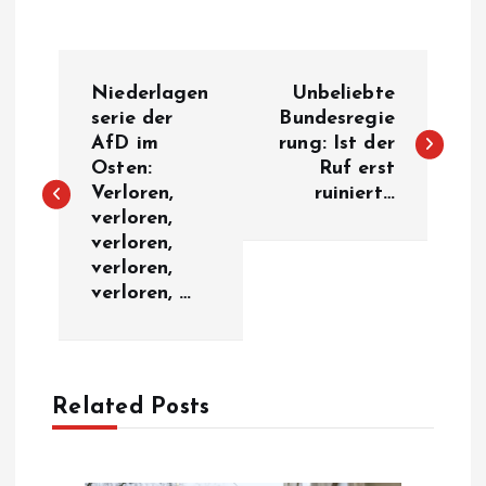
P
Niederlagen
Unbeliebte
o
serie der
Bundesregie
AfD im
rung: Ist der
Osten:
Ruf erst
s
Verloren,
ruiniert…
verloren,
t
verloren,
verloren,
n
verloren, …
a
v
Related Posts
i