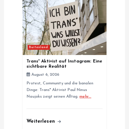
g
a
t
i
Buitenland
o
Trans* Aktivist auf Instagram: Eine
sichtbare Realität
n
August 6, 2026
Protest, Community und die banalen
Dinge: Trans* Aktivist Paul Ninus
Naujoks zeigt seinen Alltag.
mehr…
Weiterlesen