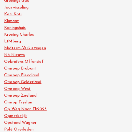
Gronings Gas
Jaarwisseling
Keti Koti
Klimaat
Koningshuis
Kroning Charles
L1Mburg
Midterm-Verkiezingen
Nh Nieuws
Oekraïens Offensief
Omroep Brabant
Omroep Flevoland
Omroep Gelderland
Omroep West
Omroep Zeeland
Omrop Fryslân
Op Weg Naar Tk2023
Opmerkelijk
Opstand Wagner
Pelé Overleden