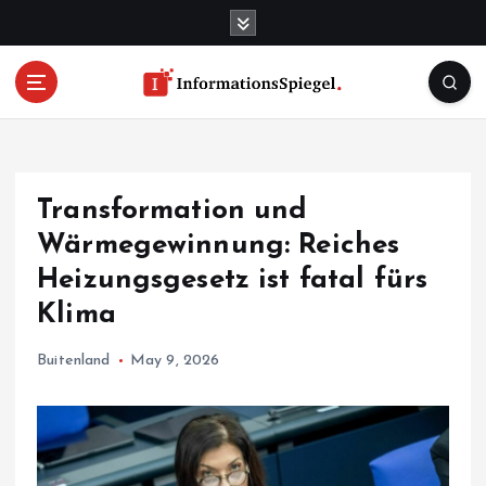
S
k
i
p
t
o
c
o
Transformation und
n
t
Wärmegewinnung: Reiches
e
Heizungsgesetz ist fatal fürs
n
Klima
t
Buitenland
May 9, 2026