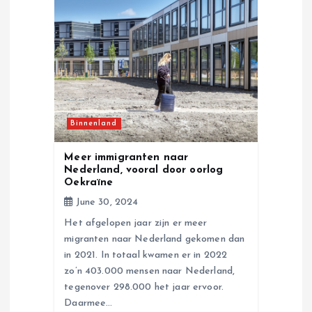
i
g
a
t
Binnenland
i
Meer immigranten naar
Nederland, vooral door oorlog
o
Oekraïne
June 30, 2024
n
Het afgelopen jaar zijn er meer
migranten naar Nederland gekomen dan
in 2021. In totaal kwamen er in 2022
zo’n 403.000 mensen naar Nederland,
tegenover 298.000 het jaar ervoor.
Daarmee…