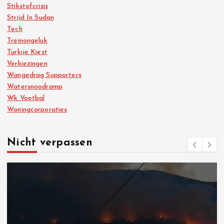
Stikstofcrisis
Strijd In Sudan
Tech
Treinongeluk
Turkije Kiest
Verkiezingen
Wangedrag Supporters
Watersnoodramp
Wk Voetbal
Woningcorporaties
Nicht verpassen