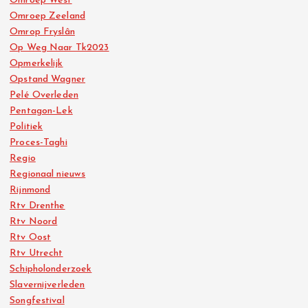
Omroep West
Omroep Zeeland
Omrop Fryslân
Op Weg Naar Tk2023
Opmerkelijk
Opstand Wagner
Pelé Overleden
Pentagon-Lek
Politiek
Proces-Taghi
Regio
Regionaal nieuws
Rijnmond
Rtv Drenthe
Rtv Noord
Rtv Oost
Rtv Utrecht
Schipholonderzoek
Slavernijverleden
Songfestival