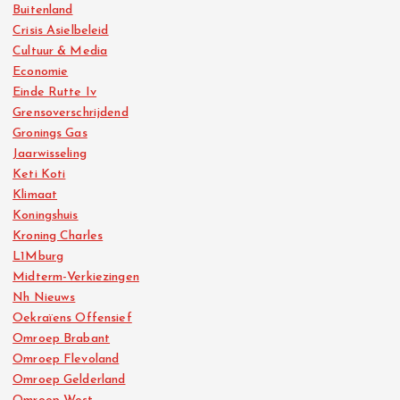
Buitenland
Crisis Asielbeleid
Cultuur & Media
Economie
Einde Rutte Iv
Grensoverschrijdend
Gronings Gas
Jaarwisseling
Keti Koti
Klimaat
Koningshuis
Kroning Charles
L1Mburg
Midterm-Verkiezingen
Nh Nieuws
Oekraïens Offensief
Omroep Brabant
Omroep Flevoland
Omroep Gelderland