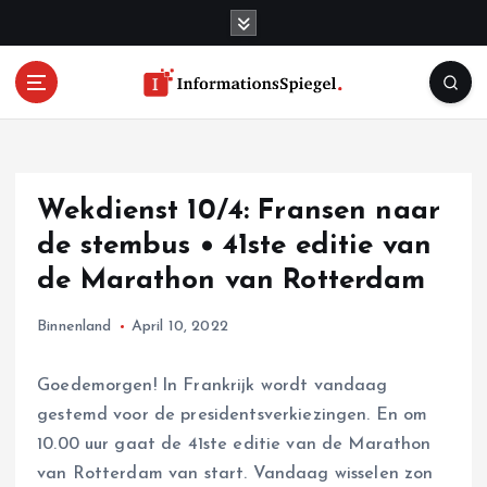
S
k
i
p
t
o
c
o
Wekdienst 10/4: Fransen naar
n
t
de stembus • 41ste editie van
e
de Marathon van Rotterdam
n
t
Binnenland
April 10, 2022
Goedemorgen! In Frankrijk wordt vandaag
gestemd voor de presidentsverkiezingen. En om
10.00 uur gaat de 41ste editie van de Marathon
van Rotterdam van start. Vandaag wisselen zon