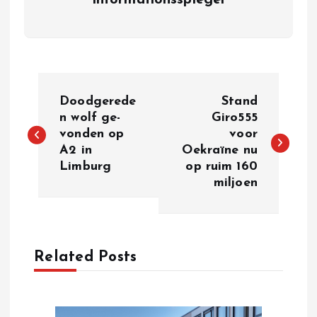
informationsspiegel
P
Doodgerede
Stand
o
n wolf ge­
Giro555
von­den op
voor
A2 in
Oekraïne nu
s
Limburg
op ruim 160
miljoen
t
n
a
Related Posts
v