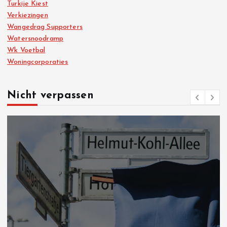
Turkije Kiest
Verkiezingen
Wangedrag Supporters
Watersnoodramp
Wk Voetbal
Woningcorporaties
Nicht verpassen