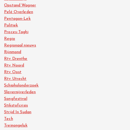
Opstand Wagner
Pelé Overleden
Pentagon-Lek
Politiek
Proces-Taghi
Regio
Regionaal nieuws
Rijnmond
Rtv Drenthe
Rtv Noord
Rtv Oost
Rtv Utrecht
Schipholonderzoek
Slavernijverleden
Songfestival
Stikstofcrisis
Strijd In Sudan
Tech
Treinongeluk