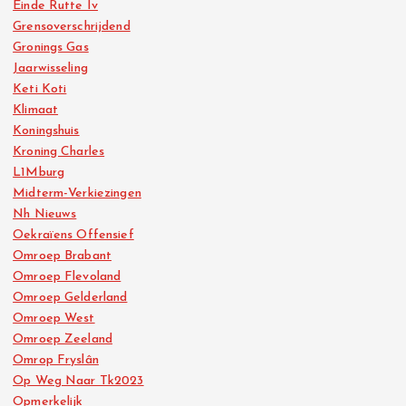
Einde Rutte Iv
Grensoverschrijdend
Gronings Gas
Jaarwisseling
Keti Koti
Klimaat
Koningshuis
Kroning Charles
L1Mburg
Midterm-Verkiezingen
Nh Nieuws
Oekraïens Offensief
Omroep Brabant
Omroep Flevoland
Omroep Gelderland
Omroep West
Omroep Zeeland
Omrop Fryslân
Op Weg Naar Tk2023
Opmerkelijk