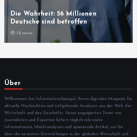
Friedensprozess in der Türkei: „P
Gesetz“ ist jetzt im Parlament
14 views
Über
Willkommen bei InformationsSpiegel, Ihrem digitalen Magazin für
aktuelle Nachrichten und tiefgehende Analysen aus der Welt der
Wirtschaft und des Geschäfts. Unser engagiertes Team von
Journalisten und Experten liefert täglich relevante
Informationen, Marktanalysen und spannende Artikel, um Sie
über die neuesten Entwicklungen in der globalen Wirtschaft auf