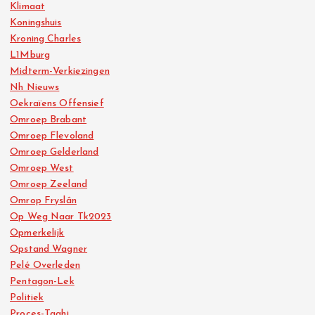
Klimaat
Koningshuis
Kroning Charles
L1Mburg
Midterm-Verkiezingen
Nh Nieuws
Oekraïens Offensief
Omroep Brabant
Omroep Flevoland
Omroep Gelderland
Omroep West
Omroep Zeeland
Omrop Fryslân
Op Weg Naar Tk2023
Opmerkelijk
Opstand Wagner
Pelé Overleden
Pentagon-Lek
Politiek
Proces-Taghi