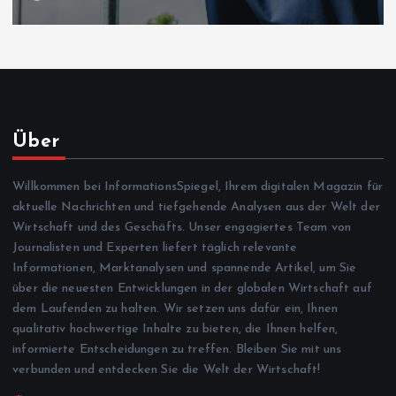
Über
Willkommen bei InformationsSpiegel, Ihrem digitalen Magazin für
aktuelle Nachrichten und tiefgehende Analysen aus der Welt der
Wirtschaft und des Geschäfts. Unser engagiertes Team von
Journalisten und Experten liefert täglich relevante
Informationen, Marktanalysen und spannende Artikel, um Sie
über die neuesten Entwicklungen in der globalen Wirtschaft auf
dem Laufenden zu halten. Wir setzen uns dafür ein, Ihnen
qualitativ hochwertige Inhalte zu bieten, die Ihnen helfen,
informierte Entscheidungen zu treffen. Bleiben Sie mit uns
verbunden und entdecken Sie die Welt der Wirtschaft!