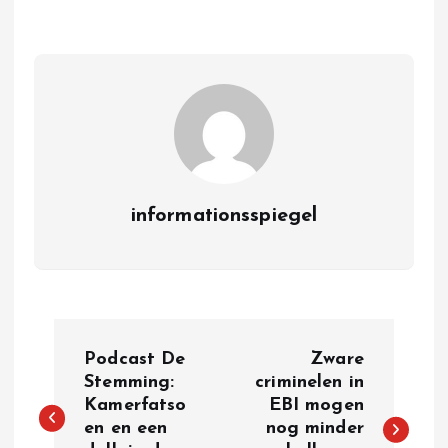
informationsspiegel
P
Podcast De
Zware
o
Stemming:
criminelen in
Kamerfatso
EBI mogen
en en een
nog minder
s