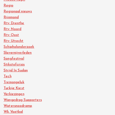
Regio
Regionaal nieuws
Rijnmond
Rtv Drenthe
Rtv Noord
Rtv Oost
Rtv Utrecht
Schipholonderzoek
Slavernijverleden
Songfestival
Stikstofcrisis
Strijd In Sudan
Tech
Treinongeluk
Turkije Kiest
Verkiezingen
Wangedrag Supporters
Watersnoodramp
Wk Voetbal