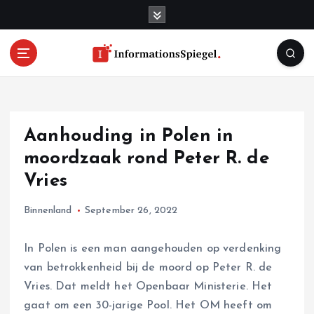
S
k
i
p
t
o
c
o
Aanhouding in Polen in
n
t
moordzaak rond Peter R. de
e
Vries
n
t
Binnenland
September 26, 2022
In Polen is een man aangehouden op verdenking
van betrokkenheid bij de moord op Peter R. de
Vries. Dat meldt het Openbaar Ministerie. Het
gaat om een 30-jarige Pool. Het OM heeft om