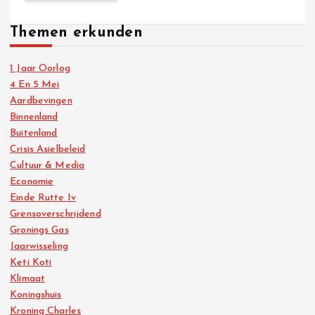
Themen erkunden
1 Jaar Oorlog
4 En 5 Mei
Aardbevingen
Binnenland
Buitenland
Crisis Asielbeleid
Cultuur & Media
Economie
Einde Rutte Iv
Grensoverschrijdend
Gronings Gas
Jaarwisseling
Keti Koti
Klimaat
Koningshuis
Kroning Charles