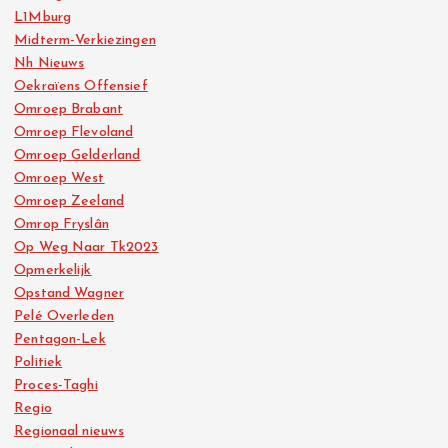
L1Mburg
Midterm-Verkiezingen
Nh Nieuws
Oekraïens Offensief
Omroep Brabant
Omroep Flevoland
Omroep Gelderland
Omroep West
Omroep Zeeland
Omrop Fryslân
Op Weg Naar Tk2023
Opmerkelijk
Opstand Wagner
Pelé Overleden
Pentagon-Lek
Politiek
Proces-Taghi
Regio
Regionaal nieuws