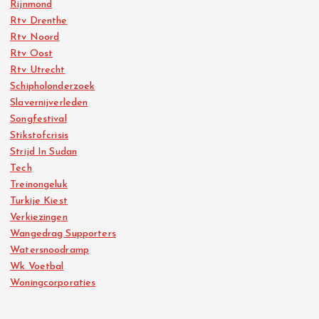
Rijnmond
Rtv Drenthe
Rtv Noord
Rtv Oost
Rtv Utrecht
Schipholonderzoek
Slavernijverleden
Songfestival
Stikstofcrisis
Strijd In Sudan
Tech
Treinongeluk
Turkije Kiest
Verkiezingen
Wangedrag Supporters
Watersnoodramp
Wk Voetbal
Woningcorporaties