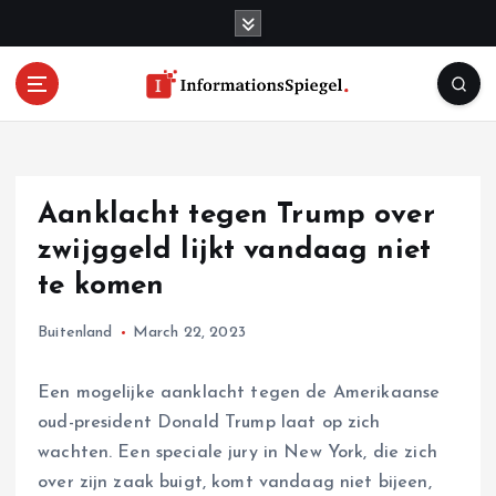
S
k
i
p
t
o
c
o
Aanklacht tegen Trump over
n
t
zwijggeld lijkt vandaag niet
e
te komen
n
t
Buitenland
March 22, 2023
Een mogelijke aanklacht tegen de Amerikaanse
oud-president Donald Trump laat op zich
wachten. Een speciale jury in New York, die zich
over zijn zaak buigt, komt vandaag niet bijeen,