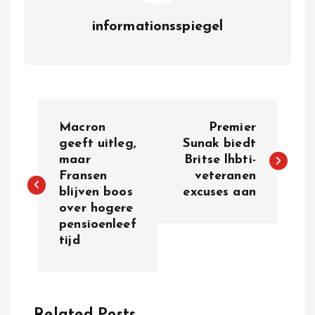
informationsspiegel
P
Macron
Premier
o
geeft uitleg,
Sunak biedt
maar
Britse lhbti-
Fransen
veteranen
s
blijven boos
excuses aan
over hogere
t
pensioenleef
tijd
n
a
Related Posts