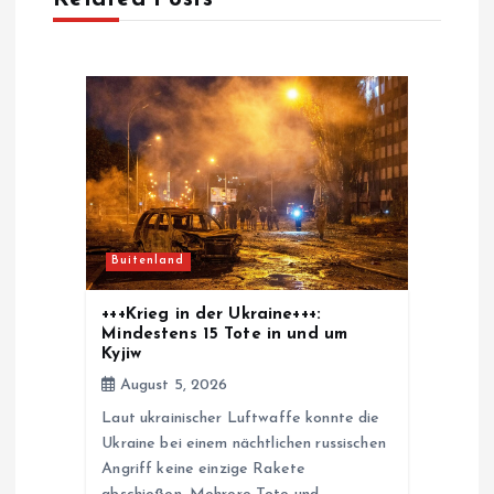
v
i
g
a
t
Buitenland
i
+++Krieg in der Ukraine+++:
o
Mindestens 15 Tote in und um
Kyjiw
n
August 5, 2026
Laut ukrainischer Luftwaffe konnte die
Ukraine bei einem nächtlichen russischen
Angriff keine einzige Rakete