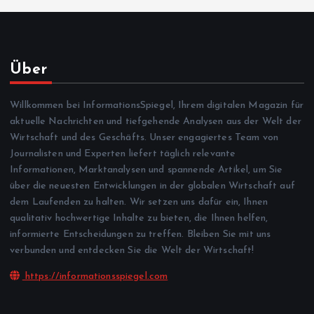
Über
Willkommen bei InformationsSpiegel, Ihrem digitalen Magazin für
aktuelle Nachrichten und tiefgehende Analysen aus der Welt der
Wirtschaft und des Geschäfts. Unser engagiertes Team von
Journalisten und Experten liefert täglich relevante
Informationen, Marktanalysen und spannende Artikel, um Sie
über die neuesten Entwicklungen in der globalen Wirtschaft auf
dem Laufenden zu halten. Wir setzen uns dafür ein, Ihnen
qualitativ hochwertige Inhalte zu bieten, die Ihnen helfen,
informierte Entscheidungen zu treffen. Bleiben Sie mit uns
verbunden und entdecken Sie die Welt der Wirtschaft!
https://informationsspiegel.com