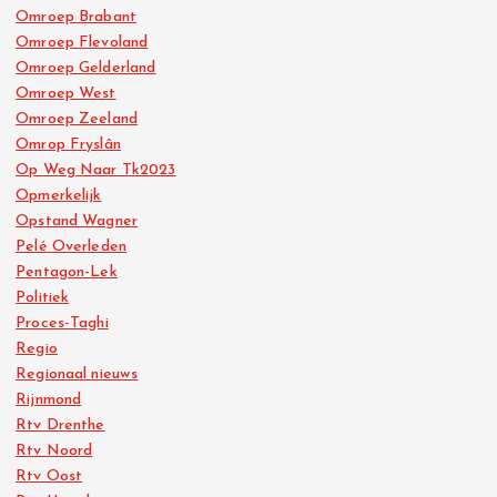
Omroep Brabant
Omroep Flevoland
Omroep Gelderland
Omroep West
Omroep Zeeland
Omrop Fryslân
Op Weg Naar Tk2023
Opmerkelijk
Opstand Wagner
Pelé Overleden
Pentagon-Lek
Politiek
Proces-Taghi
Regio
Regionaal nieuws
Rijnmond
Rtv Drenthe
Rtv Noord
Rtv Oost