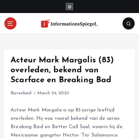
S
k
i
p
t
o
c
o
Acteur Mark Margolis (83)
n
t
overleden, bekend van
e
Scarface en Breaking Bad
n
t
Buitenland
March 24, 2023
Acteur Mark Margolis is op 83-jarige leeftijd
overleden. Hij was vooral bekend van de series
Breaking Bad en Better Call Saul, waarin hij de
Mexicaanse gangster Hector ‘Tío’ Salamanca