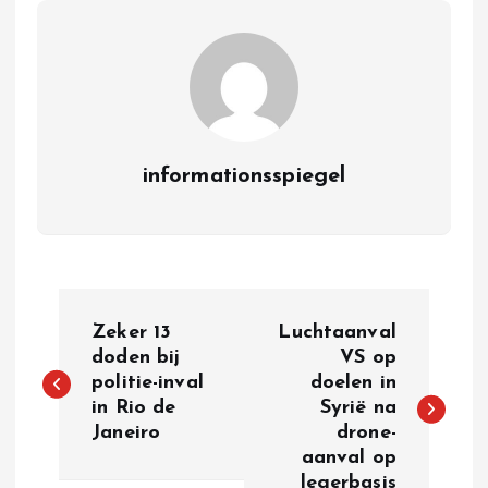
informationsspiegel
P
Zeker 13
Luchtaanval
o
doden bij
VS op
politie-inval
doelen in
in Rio de
Syrië na
s
Janeiro
drone-
aanval op
t
legerbasis