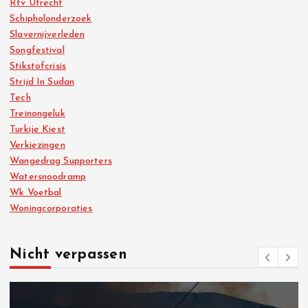
Rtv Utrecht
Schipholonderzoek
Slavernijverleden
Songfestival
Stikstofcrisis
Strijd In Sudan
Tech
Treinongeluk
Turkije Kiest
Verkiezingen
Wangedrag Supporters
Watersnoodramp
Wk Voetbal
Woningcorporaties
Nicht verpassen