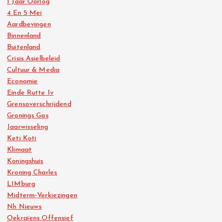
1 Jaar Oorlog
4 En 5 Mei
Aardbevingen
Binnenland
Buitenland
Crisis Asielbeleid
Cultuur & Media
Economie
Einde Rutte Iv
Grensoverschrijdend
Gronings Gas
Jaarwisseling
Keti Koti
Klimaat
Koningshuis
Kroning Charles
L1Mburg
Midterm-Verkiezingen
Nh Nieuws
Oekraïens Offensief