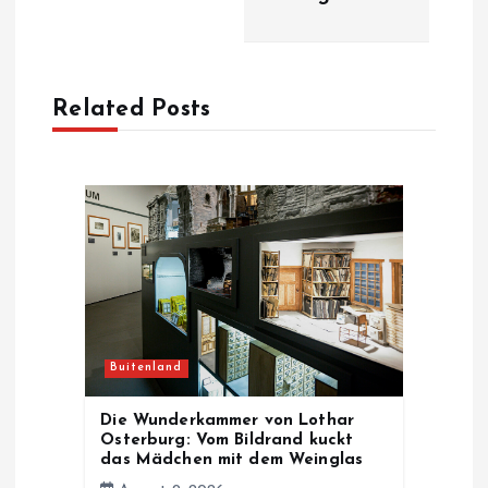
n
a
Related Posts
v
i
g
a
t
Buitenland
i
Die Wunderkammer von Lothar
Osterburg: Vom Bildrand kuckt
o
das Mädchen mit dem Weinglas