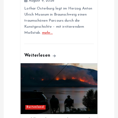
August 9, 2026
n
Lothar Osterburg legt im Herzog Anton
Ulrich Museum in Braunschweig einen
traumschönen Parcours durch die
Kunstgeschichte – mit irritierendem
Maßstab.
mehr…
Weiterlesen
Buitenland