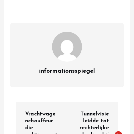
informationsspiegel
P
Vrachtwage
Tunnelvisie
o
nchauffeur
leidde tot
die
rechterlijke