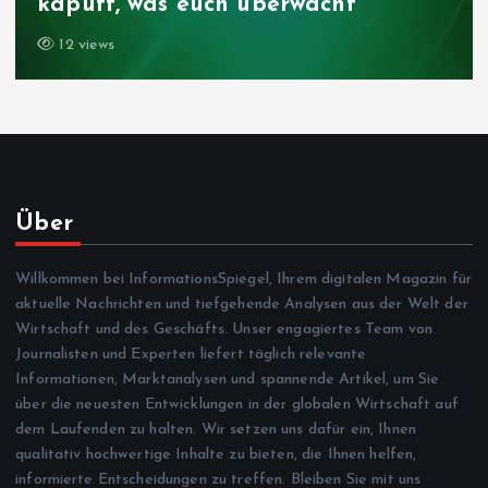
kaputt, was euch überwacht
12 views
Über
Willkommen bei InformationsSpiegel, Ihrem digitalen Magazin für
aktuelle Nachrichten und tiefgehende Analysen aus der Welt der
Wirtschaft und des Geschäfts. Unser engagiertes Team von
Journalisten und Experten liefert täglich relevante
Informationen, Marktanalysen und spannende Artikel, um Sie
über die neuesten Entwicklungen in der globalen Wirtschaft auf
dem Laufenden zu halten. Wir setzen uns dafür ein, Ihnen
qualitativ hochwertige Inhalte zu bieten, die Ihnen helfen,
informierte Entscheidungen zu treffen. Bleiben Sie mit uns