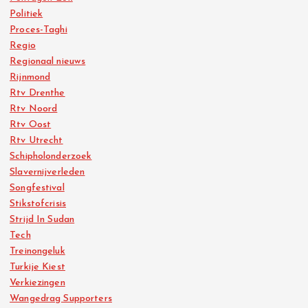
Politiek
Proces-Taghi
Regio
Regionaal nieuws
Rijnmond
Rtv Drenthe
Rtv Noord
Rtv Oost
Rtv Utrecht
Schipholonderzoek
Slavernijverleden
Songfestival
Stikstofcrisis
Strijd In Sudan
Tech
Treinongeluk
Turkije Kiest
Verkiezingen
Wangedrag Supporters