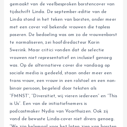
gemaakt van de veelbesproken borstencover van
tijdschrift Linda. De september-editie van de
Linda stond in het teken van borsten, onder meer
met een cover vol bekende vrouwen die topless
poseren. De bedoeling was om zo de vrouwenborst
te normaliseren, zei hoofdredacteur Karin
Swerink. Maar critici vonden dat de selectie
vrouwen niet representatief en inclusief genoeg
was. Op de alternatieve cover die vandaag op
sociale media is gedeeld, staan onder meer een
trans vrouw, een vrouw in een rolstoel en een non-
binair persoon, begeleid door teksten als
“FMNST”, “Diversitiet, wij vieren iedereen” en “This
is Us”. Een van de initiatiefnemers is
podcastmaker Nydia van Voorthuizen. Ook zij
vond de bewuste Linda-cover niet divers genoeg.
“We zijn helemaal voor het laten zien van borsten