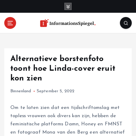
S
k
i
p
t
o
c
o
Alternatieve borstenfoto
n
t
toont hoe Linda-cover eruit
e
kon zien
n
t
Binnenland
September 5, 2022
Om te laten zien dat een tijdschriftomslag met
topless vrouwen ook divers kan zijn, hebben de
feministische platforms Damn, Honey en FMNST
en fotograaf Mona van den Berg een alternatief