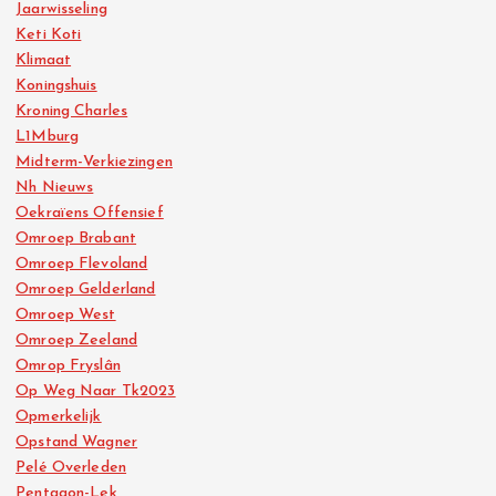
Jaarwisseling
Keti Koti
Klimaat
Koningshuis
Kroning Charles
L1Mburg
Midterm-Verkiezingen
Nh Nieuws
Oekraïens Offensief
Omroep Brabant
Omroep Flevoland
Omroep Gelderland
Omroep West
Omroep Zeeland
Omrop Fryslân
Op Weg Naar Tk2023
Opmerkelijk
Opstand Wagner
Pelé Overleden
Pentagon-Lek