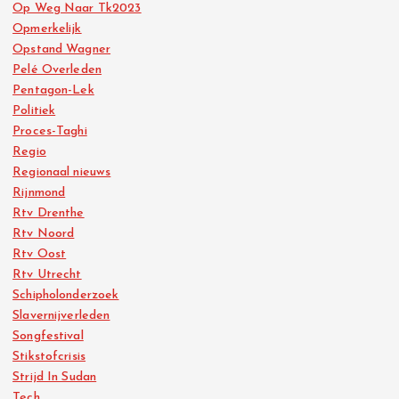
Op Weg Naar Tk2023
Opmerkelijk
Opstand Wagner
Pelé Overleden
Pentagon-Lek
Politiek
Proces-Taghi
Regio
Regionaal nieuws
Rijnmond
Rtv Drenthe
Rtv Noord
Rtv Oost
Rtv Utrecht
Schipholonderzoek
Slavernijverleden
Songfestival
Stikstofcrisis
Strijd In Sudan
Tech