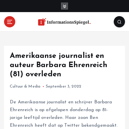
S
k
i
p
t
o
c
o
Amerikaanse journalist en
n
t
auteur Barbara Ehrenreich
e
(81) overleden
n
t
Cultuur & Media
September 3, 2022
De Amerikaanse journalist en schrijver Barbara
Ehrenreich is op afgelopen donderdag op 81-
jarige leeftijd overleden. Haar zoon Ben
Ehrenreich heeft dat op Twitter bekendgemaakt.