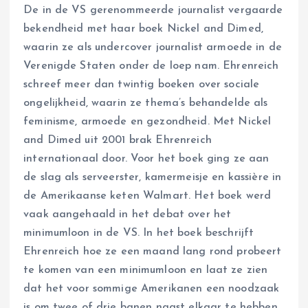
De in de VS gerenommeerde journalist vergaarde
bekendheid met haar boek Nickel and Dimed,
waarin ze als undercover journalist armoede in de
Verenigde Staten onder de loep nam. Ehrenreich
schreef meer dan twintig boeken over sociale
ongelijkheid, waarin ze thema’s behandelde als
feminisme, armoede en gezondheid. Met Nickel
and Dimed uit 2001 brak Ehrenreich
internationaal door. Voor het boek ging ze aan
de slag als serveerster, kamermeisje en kassière in
de Amerikaanse keten Walmart. Het boek werd
vaak aangehaald in het debat over het
minimumloon in de VS. In het boek beschrijft
Ehrenreich hoe ze een maand lang rond probeert
te komen van een minimumloon en laat ze zien
dat het voor sommige Amerikanen een noodzaak
is om twee of drie banen naast elkaar te hebben.