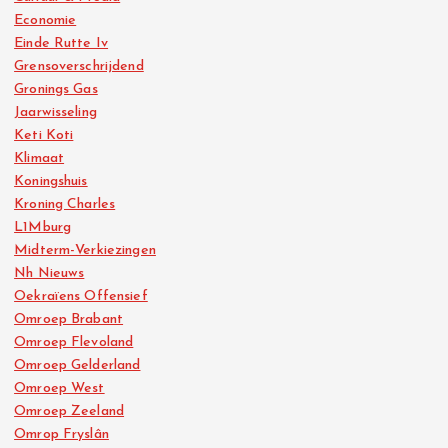
Economie
Einde Rutte Iv
Grensoverschrijdend
Gronings Gas
Jaarwisseling
Keti Koti
Klimaat
Koningshuis
Kroning Charles
L1Mburg
Midterm-Verkiezingen
Nh Nieuws
Oekraïens Offensief
Omroep Brabant
Omroep Flevoland
Omroep Gelderland
Omroep West
Omroep Zeeland
Omrop Fryslân