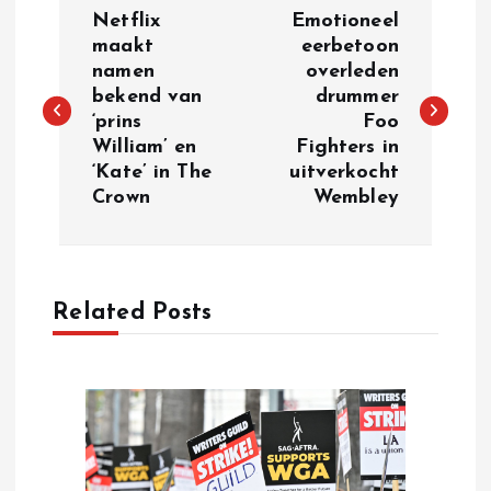
P
Netflix
Emotioneel
o
maakt
eerbetoon
namen
overleden
bekend van
drummer
s
‘prins
Foo
William’ en
Fighters in
t
‘Kate’ in The
uitverkocht
Crown
Wembley
n
a
Related Posts
v
i
g
a