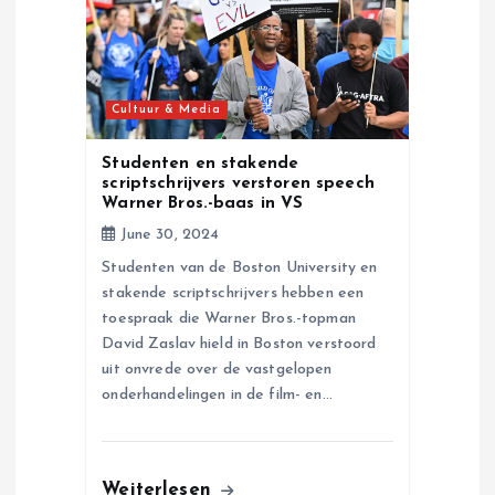
t
i
Cultuur & Media
o
Studenten en stakende
scriptschrijvers verstoren speech
n
Warner Bros.-baas in VS
June 30, 2024
Studenten van de Boston University en
stakende scriptschrijvers hebben een
toespraak die Warner Bros.-topman
David Zaslav hield in Boston verstoord
uit onvrede over de vastgelopen
onderhandelingen in de film- en…
Weiterlesen