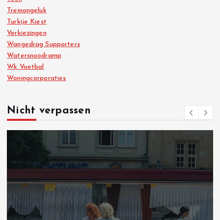
Treinongeluk
Turkije Kiest
Verkiezingen
Wangedrag Supporters
Watersnoodramp
Wk Voetbal
Woningcorporaties
Nicht verpassen