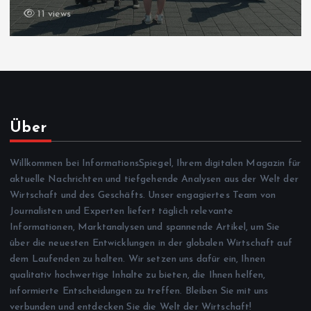
10 views
Über
Willkommen bei InformationsSpiegel, Ihrem digitalen Magazin für
aktuelle Nachrichten und tiefgehende Analysen aus der Welt der
Wirtschaft und des Geschäfts. Unser engagiertes Team von
Journalisten und Experten liefert täglich relevante
Informationen, Marktanalysen und spannende Artikel, um Sie
über die neuesten Entwicklungen in der globalen Wirtschaft auf
dem Laufenden zu halten. Wir setzen uns dafür ein, Ihnen
qualitativ hochwertige Inhalte zu bieten, die Ihnen helfen,
informierte Entscheidungen zu treffen. Bleiben Sie mit uns
verbunden und entdecken Sie die Welt der Wirtschaft!