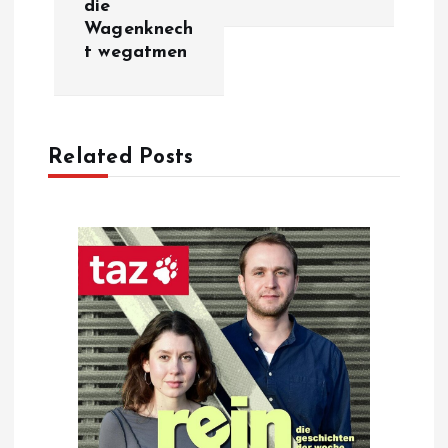
die
Wagenknech
n
t wegatmen
a
v
Related Posts
i
g
a
t
i
o