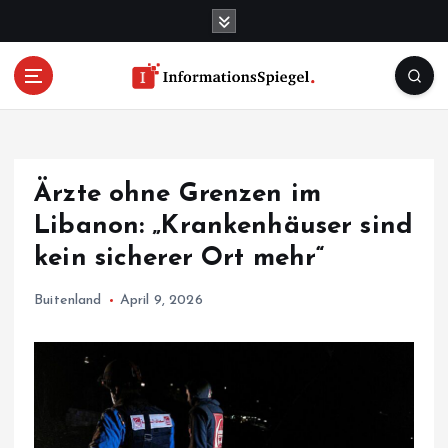
S
k
i
p
t
o
c
o
Ärzte ohne Grenzen im
n
t
Libanon: „Krankenhäuser sind
e
kein sicherer Ort mehr“
n
t
Buitenland
April 9, 2026