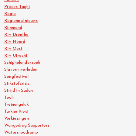
Proces-Taghi
Regio
Regionaal nieuws
Rijnmond
Rtv Drenthe
Rtv Noord
Rtv Oost
Rtv Utrecht
Schipholonderzoek
Slavernijverleden
Songfestival
Stikstofcrisis
Strijd In Sudan
Tech
Treinongeluk
Turkije Kiest
Verkiezingen
Wangedrag Supporters
Watersnoodramp