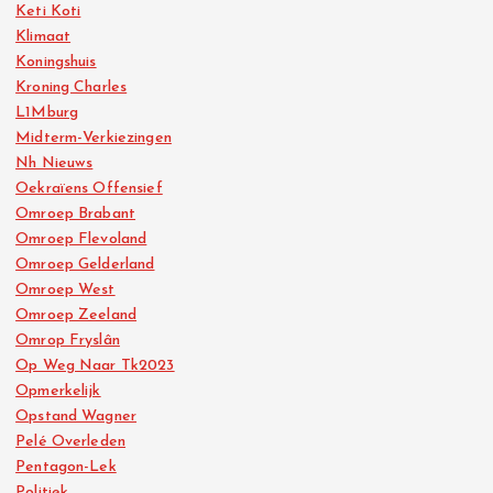
Keti Koti
Klimaat
Koningshuis
Kroning Charles
L1Mburg
Midterm-Verkiezingen
Nh Nieuws
Oekraïens Offensief
Omroep Brabant
Omroep Flevoland
Omroep Gelderland
Omroep West
Omroep Zeeland
Omrop Fryslân
Op Weg Naar Tk2023
Opmerkelijk
Opstand Wagner
Pelé Overleden
Pentagon-Lek
Politiek