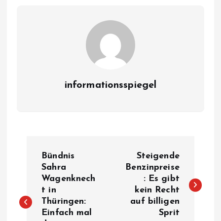
informationsspiegel
P
Bündnis
Steigende
o
Sahra
Benzinpreise
Wagenknech
: Es gibt
t in
kein Recht
s
Thüringen:
auf billigen
Einfach mal
Sprit
t