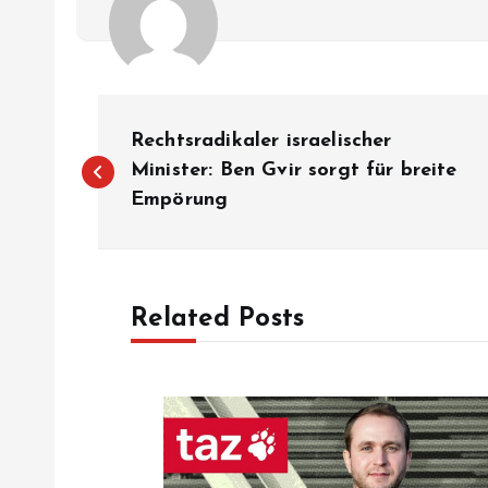
P
Rechtsradikaler israelischer
o
Minister: Ben Gvir sorgt für breite
Empörung
s
t
Related Posts
n
a