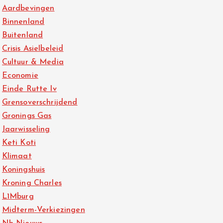
Aardbevingen
Binnenland
Buitenland
Crisis Asielbeleid
Cultuur & Media
Economie
Einde Rutte Iv
Grensoverschrijdend
Gronings Gas
Jaarwisseling
Keti Koti
Klimaat
Koningshuis
Kroning Charles
L1Mburg
Midterm-Verkiezingen