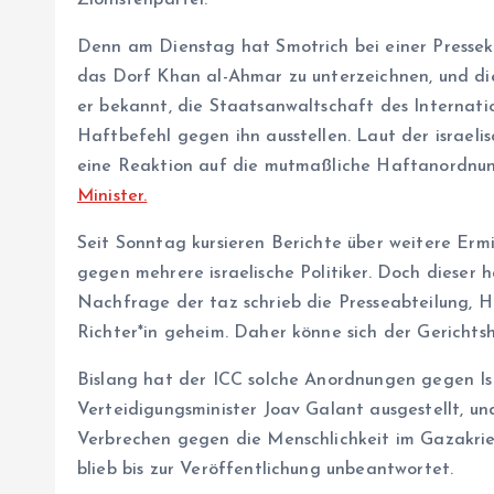
Zionistenpartei.
Denn am Dienstag hat Smotrich bei einer Pressek
das Dorf Khan al-Ahmar zu unterzeichnen, und di
er bekannt, die Staatsanwaltschaft des Internati
Haftbefehl gegen ihn ausstellen. Laut der israel
eine Reaktion auf die mutmaßliche Haftanordnu
Minister.
Seit Sonntag kursieren Berichte über weitere Erm
gegen mehrere israelische Politiker. Doch dieser 
Nachfrage der taz schrieb die Presseabteilung, Ha
Rich­te­r*in geheim. Daher könne sich der Gericht
Bislang hat der ICC solche Anordnungen gegen Is
Verteidigungsminister Joav Galant ausgestellt, 
Verbrechen gegen die Menschlichkeit im Gazakrieg
blieb bis zur Veröffentlichung unbeantwortet.