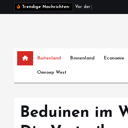
S
V
o
r
d
e
r
W
a
h
l
i
n
S
Trendige Nachrichten:
k
i
p
t
o
c
o
Buitenland
Binnenland
Economie
n
Omroep West
t
e
n
t
Beduinen im W