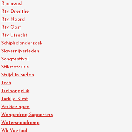
Rijnmond
Rtv Drenthe
Rtv Noord
Rtv Oost
Rtv Utrecht
Schipholonderzoek
Slavernijverleden
Songfestival
Stikstofcrisis
Strijd In Sudan
Tech
Treinongeluk
Turkije Kiest
Verkiezingen
Wangedrag Supporters
Watersnoodramp
Wk Voetbal