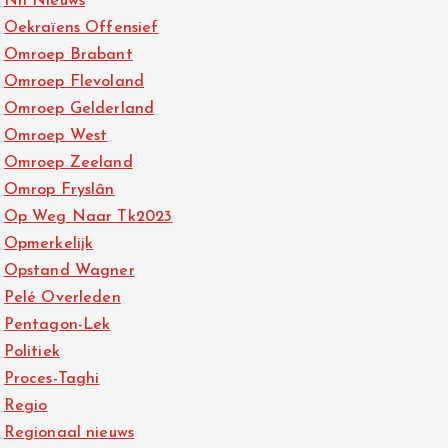
Nh Nieuws
Oekraïens Offensief
Omroep Brabant
Omroep Flevoland
Omroep Gelderland
Omroep West
Omroep Zeeland
Omrop Fryslân
Op Weg Naar Tk2023
Opmerkelijk
Opstand Wagner
Pelé Overleden
Pentagon-Lek
Politiek
Proces-Taghi
Regio
Regionaal nieuws