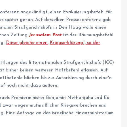
onferenz angekündigt, einen Evakuierungsbefehl für
es später getan. Auf derselben Pressekonferenz gab
onalen Strafgerichtshofs in Den Haag wolle einen
ischen Zeitung
Jerusalem Post
ist der Räumungsbefehl
ng.
Diese gleiche einer „Kriegserklärung“, so der
ittlungen des Internationalen Strafgerichtshofs (ICC)
hat bisher keinen weiteren Haftbefehl erlassen. Auf
ftbefehle blieben bis zur Autorisierung durch ei­ne*n
shof noch nicht dazu äußern.
raels Premierminister Benjamin Nethanjahu und Ex-
und zwar wegen mutmaßlicher Kriegsverbrechen und
. Eine Anfrage an das israelische Finanzministerium