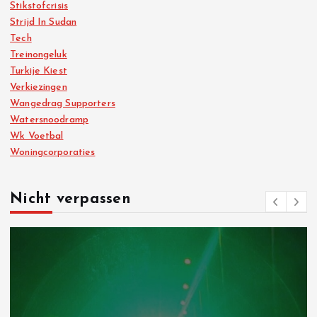
Stikstofcrisis
Strijd In Sudan
Tech
Treinongeluk
Turkije Kiest
Verkiezingen
Wangedrag Supporters
Watersnoodramp
Wk Voetbal
Woningcorporaties
Nicht verpassen