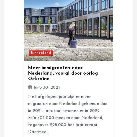
g
a
t
Binnenland
i
Meer immigranten naar
o
Nederland, vooral door oorlog
Oekraïne
n
June 30, 2024
Het afgelopen jaar zijn er meer
migranten naar Nederland gekomen dan
in 2021. In totaal kwamen er in 2022
zo’n 403.000 mensen naar Nederland,
tegenover 298.000 het jaar ervoor.
Daarmee…