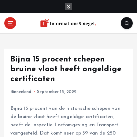
S
k
i
p
t
o
c
o
Bijna 15 procent schepen
n
t
bruine vloot heeft ongeldige
e
certificaten
n
t
Binnenland
September 15, 2022
Bijna 15 procent van de historische schepen van
de bruine vloot heeft ongeldige certificaten,
heeft de Inspectie Leefomgeving en Transport
vastgesteld. Dat komt neer op 39 van de 250