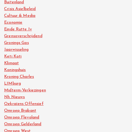
Buitenland
Crisis Asielbeleid
Cultuur & Media
Economie
Einde Rutte Iv
Grensoverschrijdend
Gronings Gas
Jaarwisseling
Keti Koti
Klimaat
Koningshuis
Kroning Charles
L1Mburg
Midterm-Verkiezingen
Nh Nieuws
Oekraïens Offensief
Omroep Brabant
Omroep Flevoland
Omroep Gelderland
Omroep West