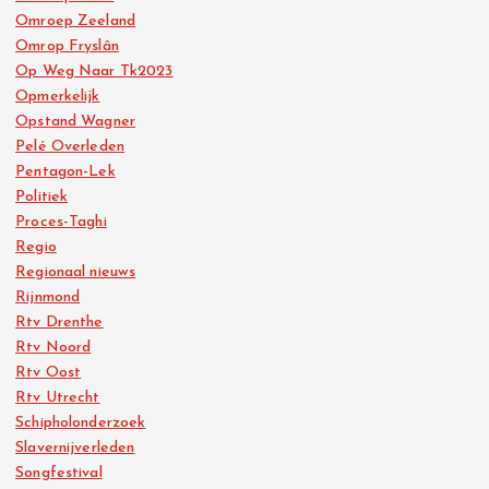
Omroep Zeeland
Omrop Fryslân
Op Weg Naar Tk2023
Opmerkelijk
Opstand Wagner
Pelé Overleden
Pentagon-Lek
Politiek
Proces-Taghi
Regio
Regionaal nieuws
Rijnmond
Rtv Drenthe
Rtv Noord
Rtv Oost
Rtv Utrecht
Schipholonderzoek
Slavernijverleden
Songfestival