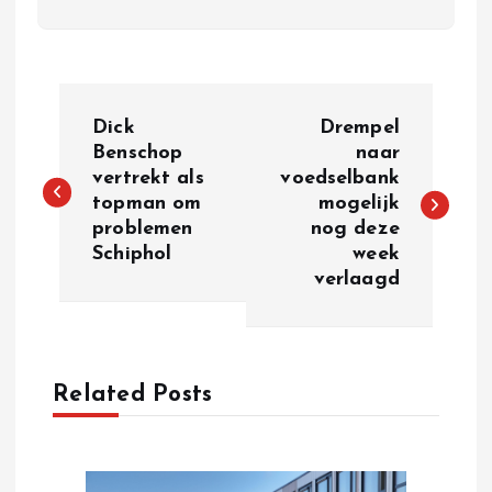
P
Dick
Drempel
o
Benschop
naar
vertrekt als
voedselbank
topman om
mogelijk
s
problemen
nog deze
Schiphol
week
t
verlaagd
n
a
Related Posts
v
i