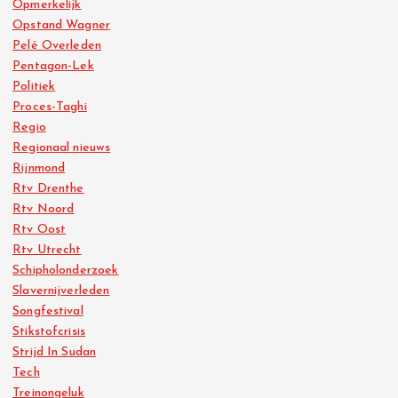
Opmerkelijk
Opstand Wagner
Pelé Overleden
Pentagon-Lek
Politiek
Proces-Taghi
Regio
Regionaal nieuws
Rijnmond
Rtv Drenthe
Rtv Noord
Rtv Oost
Rtv Utrecht
Schipholonderzoek
Slavernijverleden
Songfestival
Stikstofcrisis
Strijd In Sudan
Tech
Treinongeluk