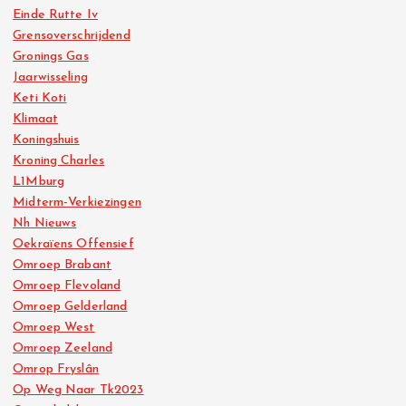
Einde Rutte Iv
Grensoverschrijdend
Gronings Gas
Jaarwisseling
Keti Koti
Klimaat
Koningshuis
Kroning Charles
L1Mburg
Midterm-Verkiezingen
Nh Nieuws
Oekraïens Offensief
Omroep Brabant
Omroep Flevoland
Omroep Gelderland
Omroep West
Omroep Zeeland
Omrop Fryslân
Op Weg Naar Tk2023