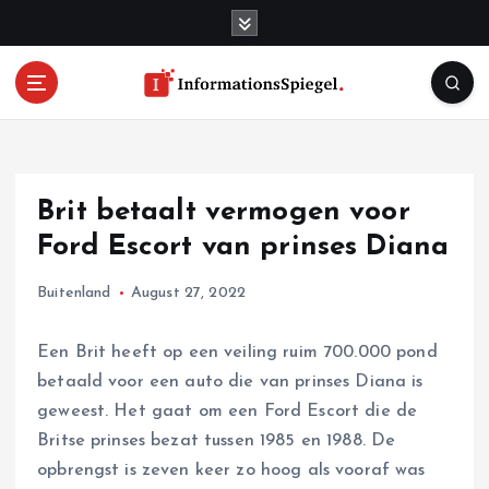
S
k
i
p
t
o
c
o
Brit betaalt vermogen voor
n
t
Ford Escort van prinses Diana
e
n
Buitenland
August 27, 2022
t
Een Brit heeft op een veiling ruim 700.000 pond
betaald voor een auto die van prinses Diana is
geweest. Het gaat om een Ford Escort die de
Britse prinses bezat tussen 1985 en 1988. De
opbrengst is zeven keer zo hoog als vooraf was