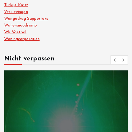
Turkije Kiest
Verkiezingen
Wangedrag Supporters
Watersnoodramp
Wk Voetbal
Woningcorporaties
Nicht verpassen