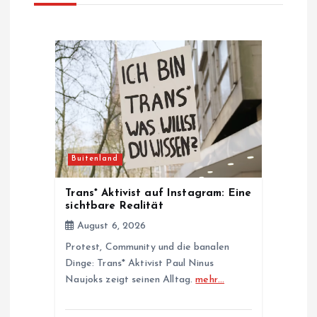
v
i
g
a
t
Buitenland
i
Trans* Aktivist auf Instagram: Eine
sichtbare Realität
o
August 6, 2026
Protest, Community und die banalen
n
Dinge: Trans* Aktivist Paul Ninus
Naujoks zeigt seinen Alltag.
mehr…