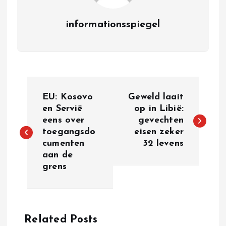
informationsspiegel
P
EU: Kosovo
Geweld laait
o
en Servië
op in Libië:
eens over
gevechten
toegangsdo
eisen zeker
s
cumenten
32 levens
aan de
t
grens
n
a
Related Posts