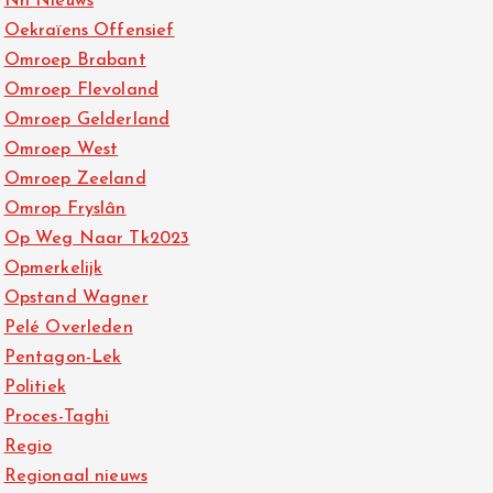
Nh Nieuws
Oekraïens Offensief
Omroep Brabant
Omroep Flevoland
Omroep Gelderland
Omroep West
Omroep Zeeland
Omrop Fryslân
Op Weg Naar Tk2023
Opmerkelijk
Opstand Wagner
Pelé Overleden
Pentagon-Lek
Politiek
Proces-Taghi
Regio
Regionaal nieuws