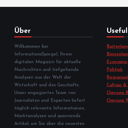
Über
Useful
Willkommen bei
Buitenlan
InformationsSpiegel, Ihrem
Binnenla
digitalen Magazin für aktuelle
Economie
Nachrichten und tiefgehende
Politiek
Analysen aus der Welt der
Regionaal
Wirtschaft und des Geschäfts.
Cultuur &
Unser engagiertes Team von
Omroep B
Journalisten und Experten liefert
Omroep 
täglich relevante Informationen,
Marktanalysen und spannende
Artikel, um Sie über die neuesten