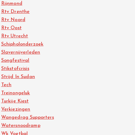
Rijnmond
Rtv Drenthe
Rtv Noord
Rtv Oost
Rtv Utrecht
Schipholonderzoek
Slavernijverleden
Songfestival
Stikstofcrisis
Strijd In Sudan
Tech
Treinongeluk
Turkije Kiest
Verkiezingen
Wangedrag Supporters
Watersnoodramp
Wk Voetbal