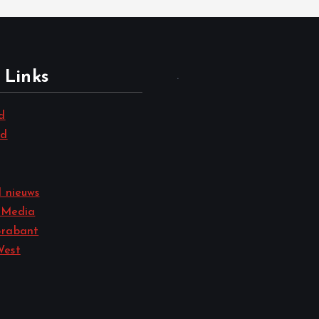
 Links
.
d
nd
 nieuws
 Media
rabant
West