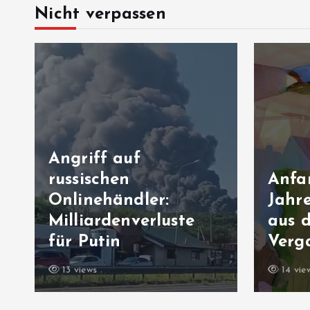
Nicht verpassen
Angriff auf
russischen
Anfa
Onlinehändler:
Jahre
n
Milliardenverluste
aus 
für Putin
Verg
13 views
14 vie