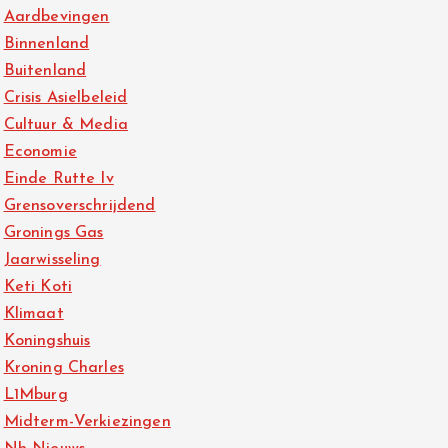
Aardbevingen
Binnenland
Buitenland
Crisis Asielbeleid
Cultuur & Media
Economie
Einde Rutte Iv
Grensoverschrijdend
Gronings Gas
Jaarwisseling
Keti Koti
Klimaat
Koningshuis
Kroning Charles
L1Mburg
Midterm-Verkiezingen