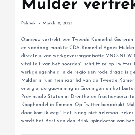
Mulder vertre
Politiek
March 18, 2023
Opnieuw vertrekt een Tweede Kamerlid. Gisteren 
en vandaag maakte CDA-Kamerlid Agnes Mulder b
directeur van werkgeversorganisatie VNO-NCW M
vitaliteit van het noorden”, schrijft ze op Twitt
werkgelegenheid in de regio een rode draad is g
Mulder is ruim tien jaar lid van de Tweede Kame
energie, de gaswinning in Groningen en het buite
Provinciale Staten in Drenthe en fractievoorzitt
Koophandel in Emmen. Op Twitter benadrukt Muld
daar kom ik weg.” Het is nog niet helemaal zeker
wordt het Bart van den Brink, spindoctor van he