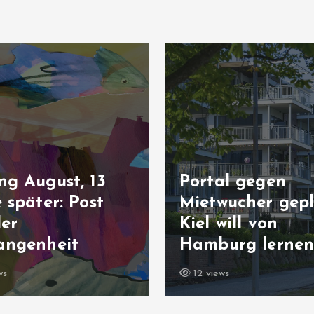
ng August, 13
Portal gegen
 später: Post
Mietwucher gepl
der
Kiel will von
angenheit
Hamburg lerne
ws
12 views