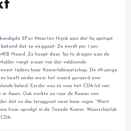
kt
kondigde SP’er Maarten Hijink aan dat hij opstapt
ekend dat ze weggaat. Ze wordt per 1 juni
KB Noord. Ze hoopt daar “bij te dragen aan de
er. Mulder voegt eraan toe dat voldoende
eweest tijdens haar Kamerlidmaatschap. De 49-jarige
r en heeft onder meer het woord gevoerd over
nlands beleid. Eerder was ze voor het CDA lid van
er in Assen. Ook werkte ze voor de Kamer van
er dat ze dus teruggaat naar haar regio. “Want
 wie haar opvolgt in de Tweede Kamer. Waarschijnlijk
t CDA.