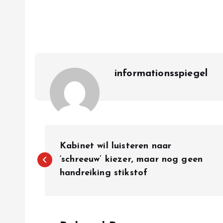
informationsspiegel
P
Kabinet wil luisteren naar
o
‘schreeuw’ kiezer, maar nog geen
handreiking stikstof
s
t