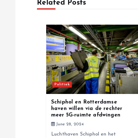
Related Posts
n
a
v
i
g
Politiek
a
Schiphol en Rotterdamse
haven willen via de rechter
meer 5G-ruimte afdwingen
t
June 28, 2024
i
Luchthaven Schiphol en het