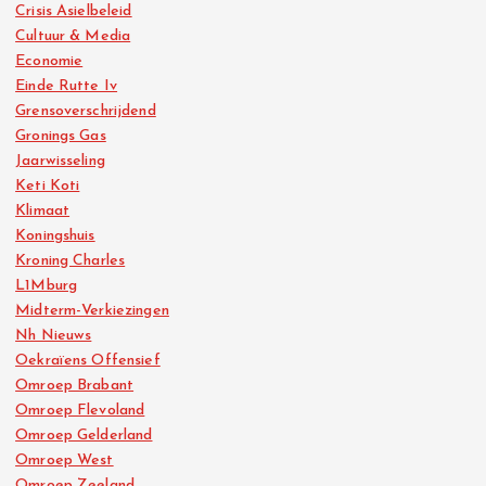
Crisis Asielbeleid
Cultuur & Media
Economie
Einde Rutte Iv
Grensoverschrijdend
Gronings Gas
Jaarwisseling
Keti Koti
Klimaat
Koningshuis
Kroning Charles
L1Mburg
Midterm-Verkiezingen
Nh Nieuws
Oekraïens Offensief
Omroep Brabant
Omroep Flevoland
Omroep Gelderland
Omroep West
Omroep Zeeland