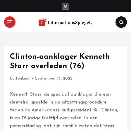
S
k
i
p
t
o
c
o
Clinton-aanklager Kenneth
n
t
Starr overleden (76)
e
n
Buitenland
September 13, 2022
t
Kenneth Starr, de speciaal aanklager die een
sleutelrol speelde in de afzettingsprocedure
tegen de Amerikaanse oud-president Bill Clinton,
is op 76-jarige leeftijd overleden. In een
persverklaring laat zijn familie weten dat Starr