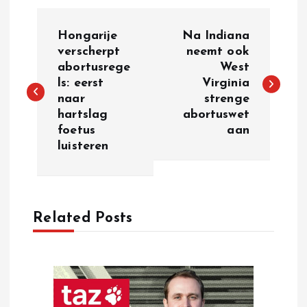
P
Hongarije
Na Indiana
o
verscherpt
neemt ook
abortusrege
West
ls: eerst
Virginia
s
naar
strenge
hartslag
abortuswet
t
foetus
aan
luisteren
n
a
Related Posts
v
i
g