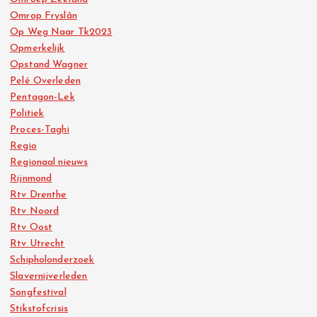
Omrop Fryslân
Op Weg Naar Tk2023
Opmerkelijk
Opstand Wagner
Pelé Overleden
Pentagon-Lek
Politiek
Proces-Taghi
Regio
Regionaal nieuws
Rijnmond
Rtv Drenthe
Rtv Noord
Rtv Oost
Rtv Utrecht
Schipholonderzoek
Slavernijverleden
Songfestival
Stikstofcrisis