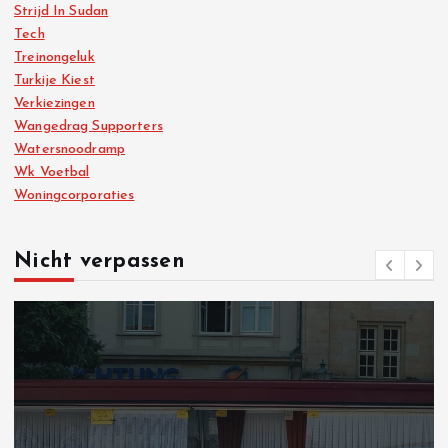
Strijd In Sudan
Tech
Treinongeluk
Turkije Kiest
Verkiezingen
Wangedrag Supporters
Watersnoodramp
Wk Voetbal
Woningcorporaties
Nicht verpassen