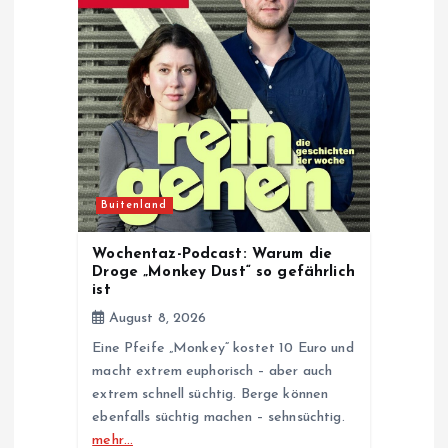
a
t
i
o
Buitenland
n
Wochentaz-Podcast: Warum die
Droge „Monkey Dust“ so gefährlich
ist
August 8, 2026
Eine Pfeife „Monkey“ kostet 10 Euro und
macht extrem euphorisch – aber auch
extrem schnell süchtig. Berge können
ebenfalls süchtig machen – sehnsüchtig.
mehr…