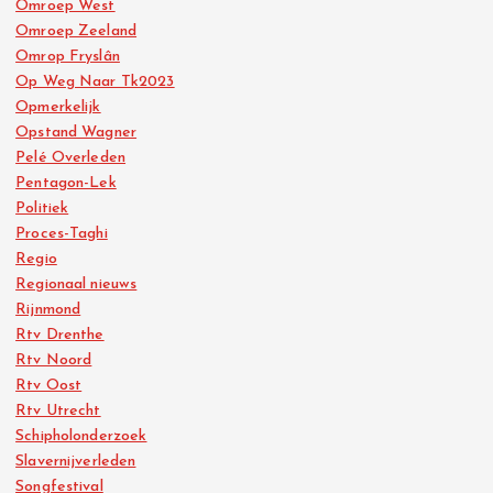
Omroep West
Omroep Zeeland
Omrop Fryslân
Op Weg Naar Tk2023
Opmerkelijk
Opstand Wagner
Pelé Overleden
Pentagon-Lek
Politiek
Proces-Taghi
Regio
Regionaal nieuws
Rijnmond
Rtv Drenthe
Rtv Noord
Rtv Oost
Rtv Utrecht
Schipholonderzoek
Slavernijverleden
Songfestival