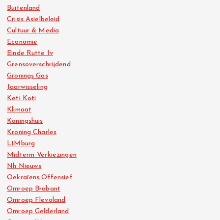
Buitenland
Crisis Asielbeleid
Cultuur & Media
Economie
Einde Rutte Iv
Grensoverschrijdend
Gronings Gas
Jaarwisseling
Keti Koti
Klimaat
Koningshuis
Kroning Charles
L1Mburg
Midterm-Verkiezingen
Nh Nieuws
Oekraïens Offensief
Omroep Brabant
Omroep Flevoland
Omroep Gelderland