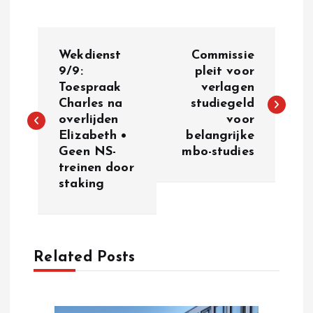
P
Wekdienst
Commissie
o
9/9:
pleit voor
Toespraak
verlagen
Charles na
studiegeld
s
overlijden
voor
Elizabeth •
belangrijke
t
Geen NS-
mbo-studies
treinen door
n
staking
a
v
Related Posts
i