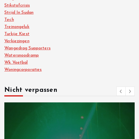
Stikstofcrisis
Strijd In Sudan
Tech
Treinongeluk
Turkije Kiest
Verkiezingen
Wangedrag Supporters
Watersnoodramp
Wk Voetbal
Woningcorporaties
Nicht verpassen