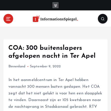
S
k
i
p
t
o
c
o
COA: 300 buitenslapers
n
t
afgelopen nacht in Ter Apel
e
n
Binnenland
September 9, 2022
t
In het aanmeldcentrum in Ter Apel hebben
vannacht 300 mensen buiten geslapen. Het COA
zegt dat het niet gelukt is voor hen een slaapplek
te vinden. Daarnaast zijn er 105 kwetsbaren naar
de nachtopvang in Stadskanaal gebracht. RTV