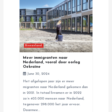
g
a
t
i
Binnenland
o
Meer immigranten naar
n
Nederland, vooral door oorlog
Oekraïne
June 30, 2024
Het afgelopen jaar zijn er meer
migranten naar Nederland gekomen dan
in 2021. In totaal kwamen er in 2022
zo’n 403.000 mensen naar Nederland,
tegenover 298.000 het jaar ervoor.
Daarmee…