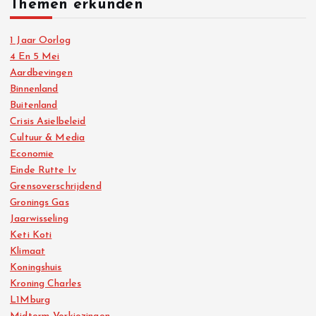
Themen erkunden
1 Jaar Oorlog
4 En 5 Mei
Aardbevingen
Binnenland
Buitenland
Crisis Asielbeleid
Cultuur & Media
Economie
Einde Rutte Iv
Grensoverschrijdend
Gronings Gas
Jaarwisseling
Keti Koti
Klimaat
Koningshuis
Kroning Charles
L1Mburg