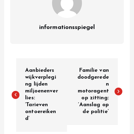
informationsspiegel
P
Aanbieders
Familie van
o
wijkverplegi
doodgerede
ng lijden
n
miljoenenver
motoragent
s
lies:
op zitting:
‘Tarieven
‘Aanslag op
t
ontoereiken
de politie’
d’
n