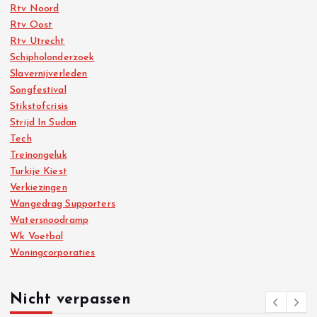
Rtv Noord
Rtv Oost
Rtv Utrecht
Schipholonderzoek
Slavernijverleden
Songfestival
Stikstofcrisis
Strijd In Sudan
Tech
Treinongeluk
Turkije Kiest
Verkiezingen
Wangedrag Supporters
Watersnoodramp
Wk Voetbal
Woningcorporaties
Nicht verpassen