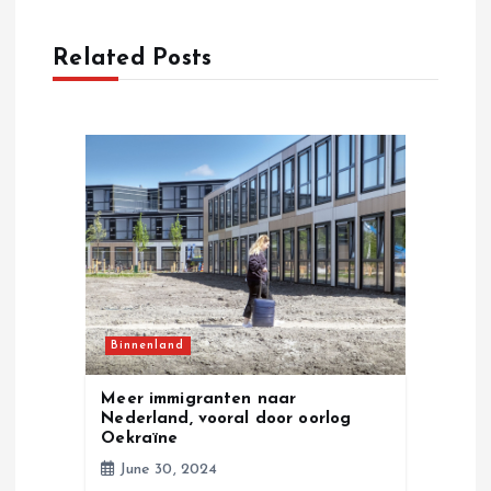
a
Related Posts
v
i
g
a
t
i
Binnenland
o
Meer immigranten naar
Nederland, vooral door oorlog
n
Oekraïne
June 30, 2024