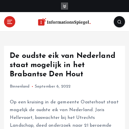
S
k
i
p
t
o
c
o
De oudste eik van Nederland
n
t
staat mogelijk in het
e
Brabantse Den Hout
n
t
Binnenland
September 6, 2022
Op een kruising in de gemeente Oosterhout staat
mogelijk de oudste eik van Nederland. Joris
Hellevoort, boswachter bij het Utrechts
Landschap, deed onderzoek naar 21 beroemde