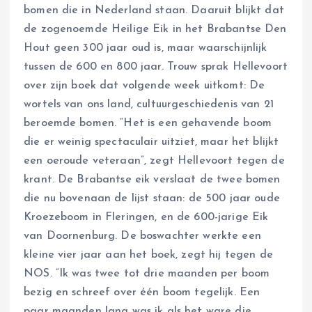
bomen die in Nederland staan. Daaruit blijkt dat
de zogenoemde Heilige Eik in het Brabantse Den
Hout geen 300 jaar oud is, maar waarschijnlijk
tussen de 600 en 800 jaar. Trouw sprak Hellevoort
over zijn boek dat volgende week uitkomt: De
wortels van ons land, cultuurgeschiedenis van 21
beroemde bomen. “Het is een gehavende boom
die er weinig spectaculair uitziet, maar het blijkt
een oeroude veteraan”, zegt Hellevoort tegen de
krant. De Brabantse eik verslaat de twee bomen
die nu bovenaan de lijst staan: de 500 jaar oude
Kroezeboom in Fleringen, en de 600-jarige Eik
van Doornenburg. De boswachter werkte een
kleine vier jaar aan het boek, zegt hij tegen de
NOS. “Ik was twee tot drie maanden per boom
bezig en schreef over één boom tegelijk. Een
paar maanden lang was ik als het ware die