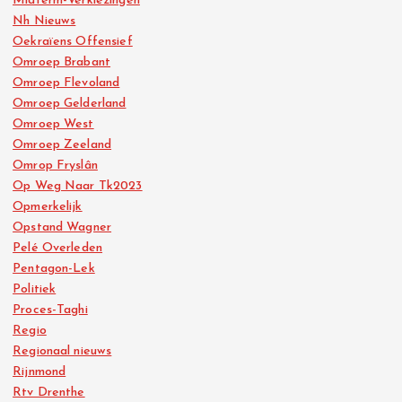
Midterm-Verkiezingen
Nh Nieuws
Oekraïens Offensief
Omroep Brabant
Omroep Flevoland
Omroep Gelderland
Omroep West
Omroep Zeeland
Omrop Fryslân
Op Weg Naar Tk2023
Opmerkelijk
Opstand Wagner
Pelé Overleden
Pentagon-Lek
Politiek
Proces-Taghi
Regio
Regionaal nieuws
Rijnmond
Rtv Drenthe