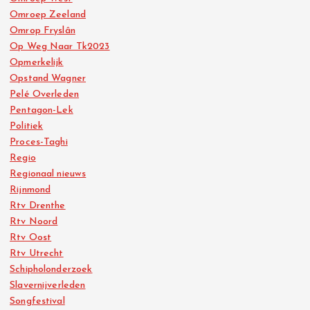
Omroep Zeeland
Omrop Fryslân
Op Weg Naar Tk2023
Opmerkelijk
Opstand Wagner
Pelé Overleden
Pentagon-Lek
Politiek
Proces-Taghi
Regio
Regionaal nieuws
Rijnmond
Rtv Drenthe
Rtv Noord
Rtv Oost
Rtv Utrecht
Schipholonderzoek
Slavernijverleden
Songfestival