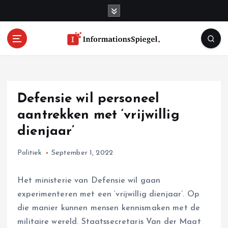
S
k
i
p
t
o
c
o
Defensie wil personeel
n
t
aantrekken met ‘vrijwillig
e
dienjaar’
n
t
Politiek
September 1, 2022
Het ministerie van Defensie wil gaan
experimenteren met een ‘vrijwillig dienjaar’. Op
die manier kunnen mensen kennismaken met de
militaire wereld. Staatssecretaris Van der Maat