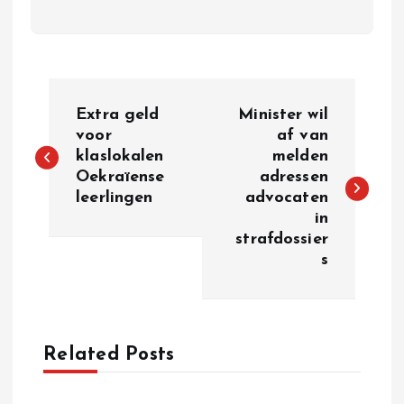
P
Extra geld
Minister wil
o
voor
af van
klaslokalen
melden
Oekraïense
adressen
s
leerlingen
advocaten
in
t
strafdossier
s
n
a
Related Posts
v