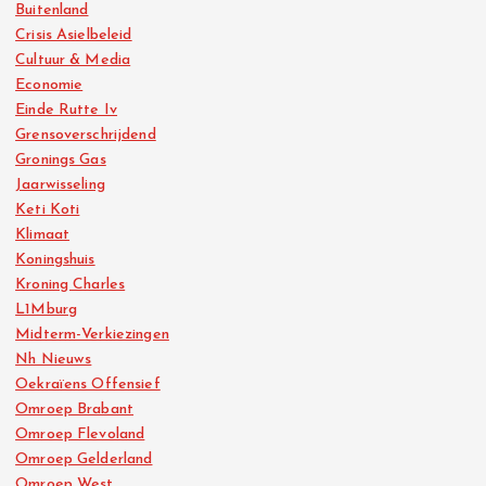
Buitenland
Crisis Asielbeleid
Cultuur & Media
Economie
Einde Rutte Iv
Grensoverschrijdend
Gronings Gas
Jaarwisseling
Keti Koti
Klimaat
Koningshuis
Kroning Charles
L1Mburg
Midterm-Verkiezingen
Nh Nieuws
Oekraïens Offensief
Omroep Brabant
Omroep Flevoland
Omroep Gelderland
Omroep West