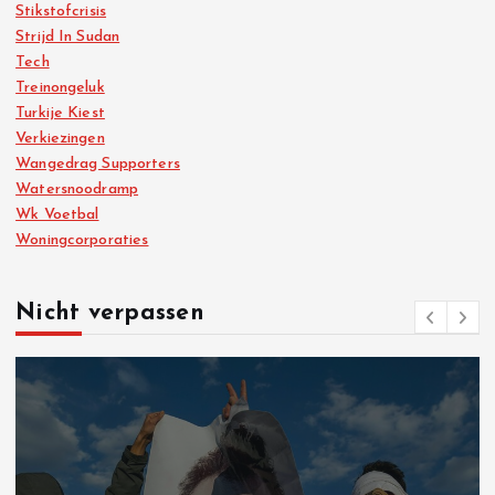
Stikstofcrisis
Strijd In Sudan
Tech
Treinongeluk
Turkije Kiest
Verkiezingen
Wangedrag Supporters
Watersnoodramp
Wk Voetbal
Woningcorporaties
Nicht verpassen