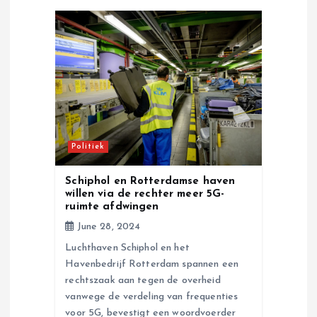
i
g
a
t
i
Politiek
o
Schiphol en Rotterdamse haven
willen via de rechter meer 5G-
n
ruimte afdwingen
June 28, 2024
Luchthaven Schiphol en het
Havenbedrijf Rotterdam spannen een
rechtszaak aan tegen de overheid
vanwege de verdeling van frequenties
voor 5G, bevestigt een woordvoerder