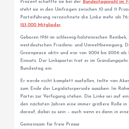
Prozent schaffte sie bei der
Bundestagswahl im F
steht sie in den Umfragen zwischen 10 und 11 Proz
Parteiführung verzeichnete die Linke mehr als 76
123.000 Mitglieder
.
Geboren 1961 im schleswig-holsteinischen Reinbek,
westdeutschen Friedens- und Umweltbewegung. De
Greenpeace aktiv und war von 2004 bis 2006 als 
Einsatz. Der Linkspartei trat er im Gründungsjah
Bundestag ein.
Er werde nicht komplett ausfallen, teilte van Ak
zum Ende der Legislaturperiode ausüben. Im Rahm
Partei zur Verfügung stehen. Die Linke sei auf ein
den nächsten Jahren eine immer größere Rolle in 
darauf, dabei zu sein – auch wenn es dann in eine
Gemeinsam für freie Presse