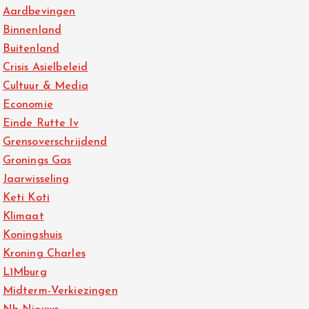
Aardbevingen
Binnenland
Buitenland
Crisis Asielbeleid
Cultuur & Media
Economie
Einde Rutte Iv
Grensoverschrijdend
Gronings Gas
Jaarwisseling
Keti Koti
Klimaat
Koningshuis
Kroning Charles
L1Mburg
Midterm-Verkiezingen