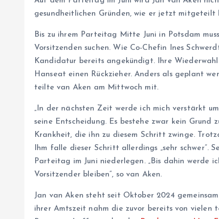
Auf dem Parteitag im Juni wird Jan van Aken nich
gesundheitlichen Gründen, wie er jetzt mitgeteilt 
Bis zu ihrem Parteitag Mitte Juni in Potsdam mus
Vorsitzenden suchen. Wie Co-Chefin Ines Schwerd
Kandidatur bereits angekündigt. Ihre Wiederwahl 
Hanseat einen Rückzieher. Anders als geplant werd
teilte van Aken am Mittwoch mit.
„In der nächsten Zeit werde ich mich verstärkt 
seine Entscheidung. Es bestehe zwar kein Grund zu
Krankheit, die ihn zu diesem Schritt zwinge. Trotz
Ihm falle dieser Schritt allerdings „sehr schwer“.
Parteitag im Juni niederlegen. „Bis dahin werde i
Vorsitzender bleiben“, so van Aken.
Jan van Aken steht seit Oktober 2024 gemeinsam 
ihrer Amtszeit nahm die zuvor bereits von vielen