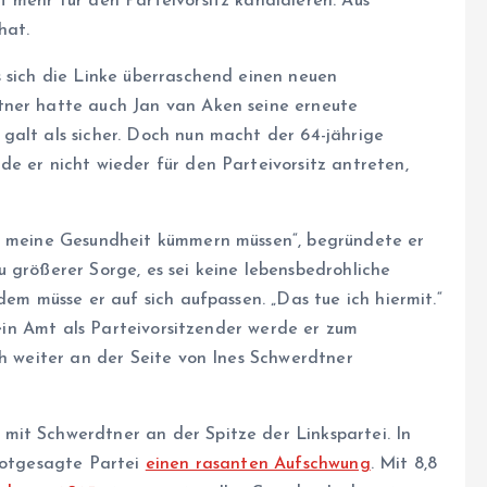
t mehr für den Parteivorsitz kandidieren. Aus
hat.
s sich die Linke überraschend einen neuen
tner hatte auch Jan van Aken seine erneute
galt als sicher. Doch nun macht der 64-jährige
e er nicht wieder für den Parteivorsitz antreten,
um meine Gesundheit kümmern müssen“, begründete er
 größerer Sorge, es sei keine lebensbedrohliche
dem müsse er auf sich aufpassen. „Das tue ich hiermit.“
 Sein Amt als Parteivorsitzender werde er zum
ch weiter an der Seite von Ines Schwerdtner
mit Schwerdtner an der Spitze der Linkspartei. In
 totgesagte Partei
einen rasanten Aufschwung
. Mit 8,8