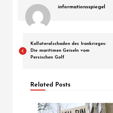
informationsspiegel
P
Kollateralschaden des Irankrieges:
o
Die maritimen Geiseln vom
Persischen Golf
s
t
Related Posts
n
a