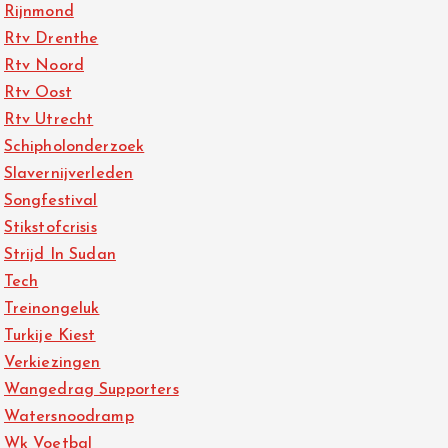
Rijnmond
Rtv Drenthe
Rtv Noord
Rtv Oost
Rtv Utrecht
Schipholonderzoek
Slavernijverleden
Songfestival
Stikstofcrisis
Strijd In Sudan
Tech
Treinongeluk
Turkije Kiest
Verkiezingen
Wangedrag Supporters
Watersnoodramp
Wk Voetbal