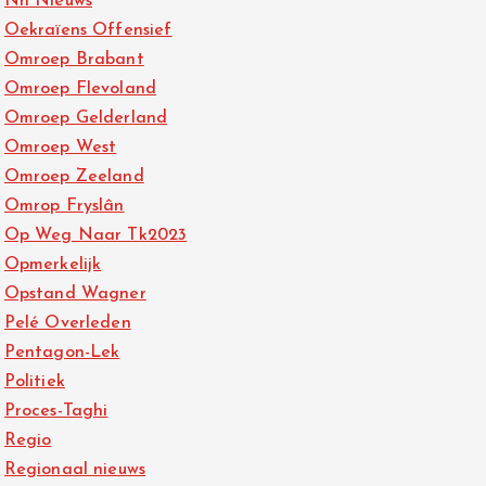
Nh Nieuws
Oekraïens Offensief
Omroep Brabant
Omroep Flevoland
Omroep Gelderland
Omroep West
Omroep Zeeland
Omrop Fryslân
Op Weg Naar Tk2023
Opmerkelijk
Opstand Wagner
Pelé Overleden
Pentagon-Lek
Politiek
Proces-Taghi
Regio
Regionaal nieuws