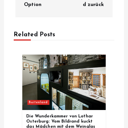
n
Option
d zurück
a
v
Related Posts
i
g
a
t
i
Buitenland
o
Die Wunderkammer von Lothar
Osterburg: Vom Bildrand kuckt
das Mädchen mit dem Weinglas