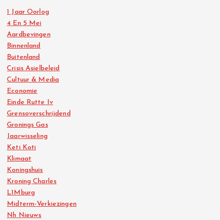
1 Jaar Oorlog
4 En 5 Mei
Aardbevingen
Binnenland
Buitenland
Crisis Asielbeleid
Cultuur & Media
Economie
Einde Rutte Iv
Grensoverschrijdend
Gronings Gas
Jaarwisseling
Keti Koti
Klimaat
Koningshuis
Kroning Charles
L1Mburg
Midterm-Verkiezingen
Nh Nieuws