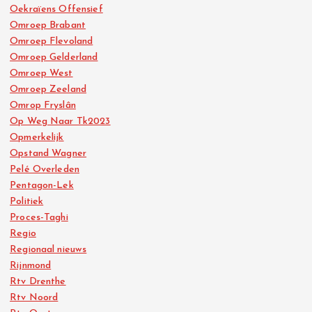
Oekraïens Offensief
Omroep Brabant
Omroep Flevoland
Omroep Gelderland
Omroep West
Omroep Zeeland
Omrop Fryslân
Op Weg Naar Tk2023
Opmerkelijk
Opstand Wagner
Pelé Overleden
Pentagon-Lek
Politiek
Proces-Taghi
Regio
Regionaal nieuws
Rijnmond
Rtv Drenthe
Rtv Noord