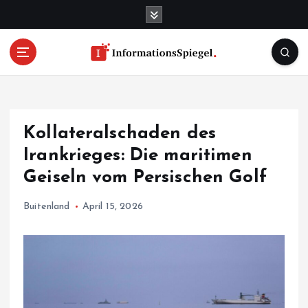
S
k
i
p
t
o
c
o
Kollateralschaden des
n
t
Irankrieges: Die maritimen
e
Geiseln vom Persischen Golf
n
t
Buitenland
April 15, 2026