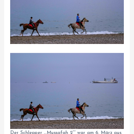
Der Schlepper „„Mussafah 2““ war am 6. März aus