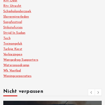
Rtv Oost
Rtv Utrecht
Schipholonderzoek
Slavernijverleden
Songfestival
Stikstofcrisis
Strijd In Sudan
Tech
Treinongeluk
Turkije Kiest
Verkiezingen
Wangedrag Supporters
Watersnoodramp
Wk Voetbal
Woningcorporaties
Nicht verpassen