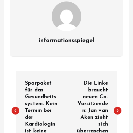
informationsspiegel
P
Sparpaket
Die Linke
o
für das
braucht
Gesundheits
neuen Co-
system: Kein
Vorsitzende
s
Termin bei
n: Jan van
der
Aken zieht
t
Kardiologin
sich
ist keine
überraschen