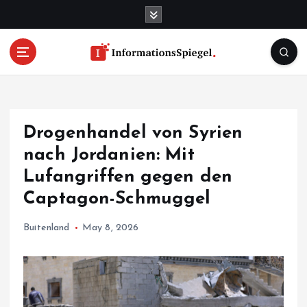
S
k
i
p
t
o
c
o
Drogenhandel von Syrien
n
t
nach Jordanien: Mit
e
Lufangriffen gegen den
n
Captagon-Schmuggel
t
Buitenland
May 8, 2026