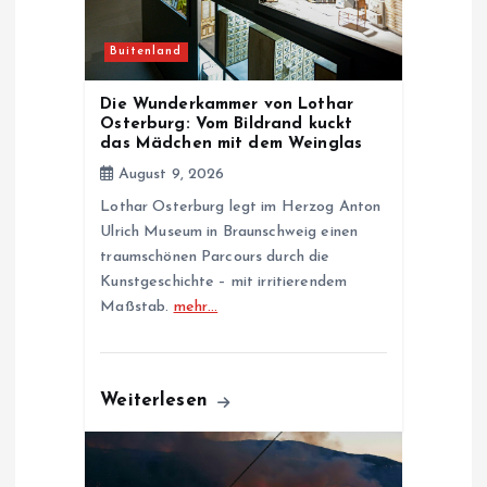
t
Buitenland
i
Die Wunderkammer von Lothar
o
Osterburg: Vom Bildrand kuckt
das Mädchen mit dem Weinglas
n
August 9, 2026
Lothar Osterburg legt im Herzog Anton
Ulrich Museum in Braunschweig einen
traumschönen Parcours durch die
Kunstgeschichte – mit irritierendem
Maßstab.
mehr…
Weiterlesen