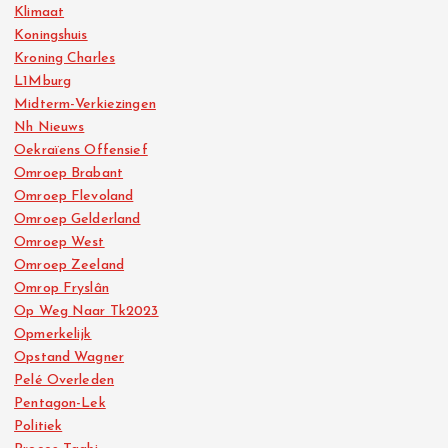
Klimaat
Koningshuis
Kroning Charles
L1Mburg
Midterm-Verkiezingen
Nh Nieuws
Oekraïens Offensief
Omroep Brabant
Omroep Flevoland
Omroep Gelderland
Omroep West
Omroep Zeeland
Omrop Fryslân
Op Weg Naar Tk2023
Opmerkelijk
Opstand Wagner
Pelé Overleden
Pentagon-Lek
Politiek