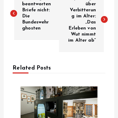
o
beantworten
über
Briefe nicht:
Verbitterun
Die
g im Alter:
s
Bundeswehr
„Das
ghosten
Erleben von
t
Wut nimmt
im Alter ab“
n
a
Related Posts
v
i
g
a