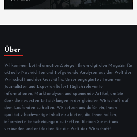
Über
Willkommen bei InformationsSpiegel, Ihrem digitalen Magazin für
aktuelle Nachrichten und tiefgehende Analysen aus der Welt der
Wirtschaft und des Geschäfts. Unser engagiertes Team von
Journalisten und Experten liefert täglich relevante
Informationen, Marktanalysen und spannende Artikel, um Sie
über die neuesten Entwicklungen in der globalen Wirtschaft auf
dem Laufenden zu halten. Wir setzen uns dafür ein, Ihnen
qualitativ hochwertige Inhalte zu bieten, die Ihnen helfen,
informierte Entscheidungen zu treffen. Bleiben Sie mit uns
verbunden und entdecken Sie die Welt der Wirtschaft!