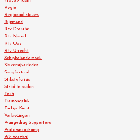
Proces-Taghi
Regio
Regionaal nieuws
Rijnmond
Rtv Drenthe
Rtv Noord
Rtv Oost
Rtv Utrecht
Schipholonderzoek
Slavernijverleden
Songfestival
Stikstofcrisis
Strijd In Sudan
Tech
Treinongeluk
Turkije Kiest
Verkiezingen
Wangedrag Supporters
Watersnoodramp
Wk Voetbal